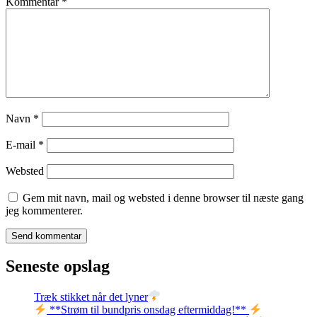
Kommentar
*
Navn
*
E-mail
*
Websted
Gem mit navn, mail og websted i denne browser til næste gang
jeg kommenterer.
Seneste opslag
Træk stikket når det lyner
**Strøm til bundpris onsdag eftermiddag!**