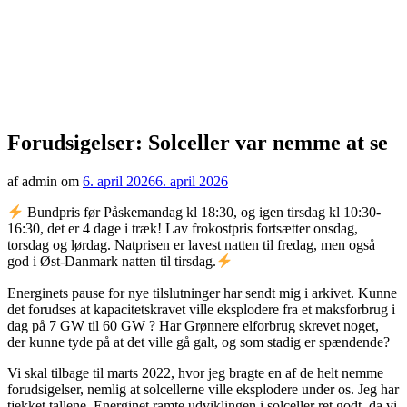
Forudsigelser: Solceller var nemme at se
af admin om
6. april 2026
6. april 2026
Bundpris før Påskemandag kl 18:30, og igen tirsdag kl 10:30-
16:30, det er 4 dage i træk! Lav frokostpris fortsætter onsdag,
torsdag og lørdag. Natprisen er lavest natten til fredag, men også
god i Øst-Danmark natten til tirsdag.
Energinets pause for nye tilslutninger har sendt mig i arkivet. Kunne
det forudses at kapacitetskravet ville eksplodere fra et maksforbrug i
dag på 7 GW til 60 GW ? Har Grønnere elforbrug skrevet noget,
der kunne tyde på at det ville gå galt, og som stadig er spændende?
Vi skal tilbage til marts 2022, hvor jeg bragte en af de helt nemme
forudsigelser, nemlig at solcellerne ville eksplodere under os. Jeg har
tjekket tallene, Energinet ramte udviklingen i solceller ret godt, da vi