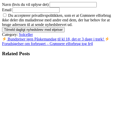
Navn (hvis du vil oplyse det)
Email
Du accepterer privatlivspolitikken, som er at Grønnere elforbrug
ikke deler din mailadresse med andre end dem, der har behov for at
bruge adressen til at sende nyhedsbrevet ud.
Category:
Solceller
Indlægsnavigation
Bundpriser igen Påskemandag til kl 18, det er 3 dage i træk!
Forudsigelser om forbruget – Grønnere elforbrug tog fejl
Related Posts