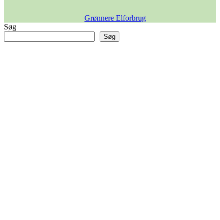
Grønnere Elforbrug
Søg
Søg