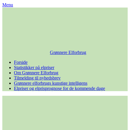
Skip
Menu
to
content
Grønnere Elforbrug
Forside
Statistikker på elpriser
Om Grønnere Elforbrug
Tilmelding til nyhedsbrev
Grønnere elforbrugs kunstige intelligens
Elpriser og elprisprognose for de kommende dage