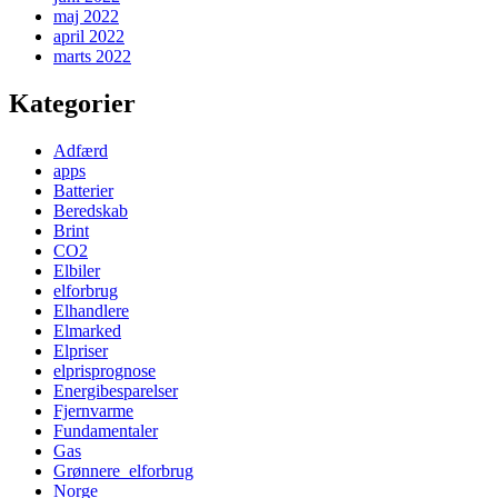
maj 2022
april 2022
marts 2022
Kategorier
Adfærd
apps
Batterier
Beredskab
Brint
CO2
Elbiler
elforbrug
Elhandlere
Elmarked
Elpriser
elprisprognose
Energibesparelser
Fjernvarme
Fundamentaler
Gas
Grønnere_elforbrug
Norge