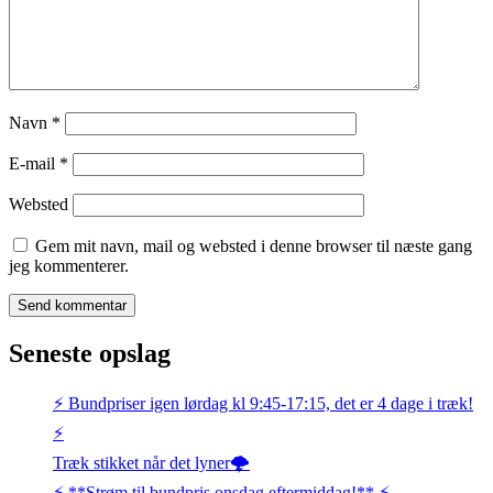
Navn
*
E-mail
*
Websted
Gem mit navn, mail og websted i denne browser til næste gang
jeg kommenterer.
Seneste opslag
⚡️ Bundpriser igen lørdag kl 9:45-17:15, det er 4 dage i træk!
⚡️
Træk stikket når det lyner🌩️
⚡️ **Strøm til bundpris onsdag eftermiddag!** ⚡️