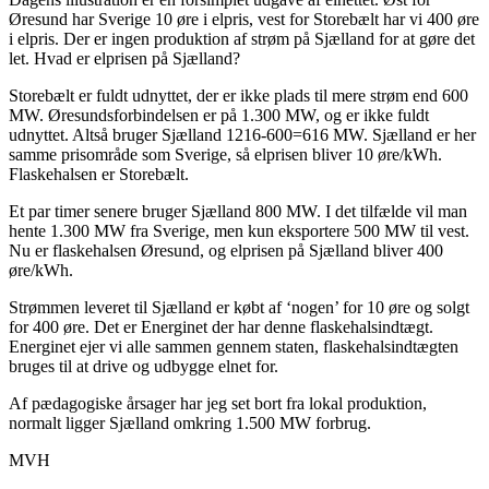
Øresund har Sverige 10 øre i elpris, vest for Storebælt har vi 400 øre
i elpris. Der er ingen produktion af strøm på Sjælland for at gøre det
let. Hvad er elprisen på Sjælland?
Storebælt er fuldt udnyttet, der er ikke plads til mere strøm end 600
MW. Øresundsforbindelsen er på 1.300 MW, og er ikke fuldt
udnyttet. Altså bruger Sjælland 1216-600=616 MW. Sjælland er her
samme prisområde som Sverige, så elprisen bliver 10 øre/kWh.
Flaskehalsen er Storebælt.
Et par timer senere bruger Sjælland 800 MW. I det tilfælde vil man
hente 1.300 MW fra Sverige, men kun eksportere 500 MW til vest.
Nu er flaskehalsen Øresund, og elprisen på Sjælland bliver 400
øre/kWh.
Strømmen leveret til Sjælland er købt af ‘nogen’ for 10 øre og solgt
for 400 øre. Det er Energinet der har denne flaskehalsindtægt.
Energinet ejer vi alle sammen gennem staten, flaskehalsindtægten
bruges til at drive og udbygge elnet for.
Af pædagogiske årsager har jeg set bort fra lokal produktion,
normalt ligger Sjælland omkring 1.500 MW forbrug.
MVH