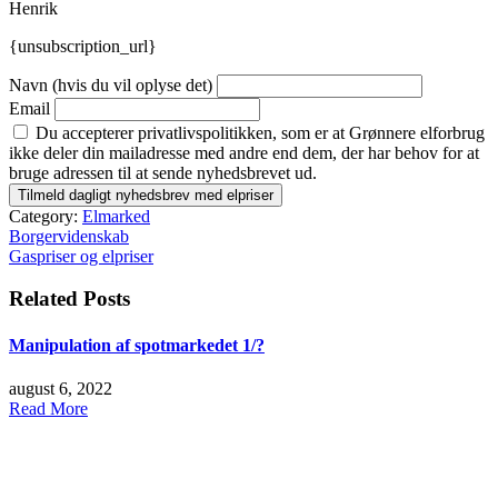
Henrik
{unsubscription_url}
Navn (hvis du vil oplyse det)
Email
Du accepterer privatlivspolitikken, som er at Grønnere elforbrug
ikke deler din mailadresse med andre end dem, der har behov for at
bruge adressen til at sende nyhedsbrevet ud.
Category:
Elmarked
Indlægsnavigation
Borgervidenskab
Gaspriser og elpriser
Related Posts
Manipulation af spotmarkedet 1/?
august 6, 2022
Read More