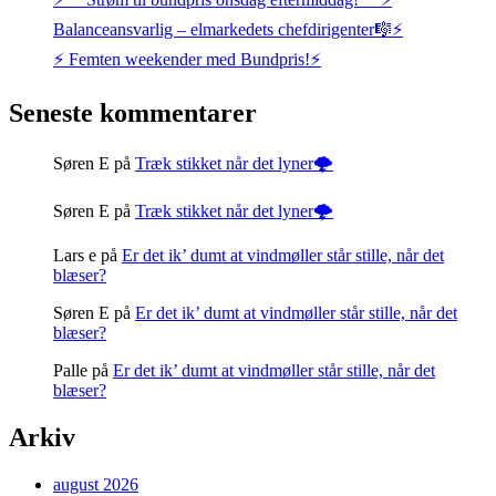
Balanceansvarlig – elmarkedets chefdirigenter🎼⚡
⚡️ Femten weekender med Bundpris!⚡️
Seneste kommentarer
Søren E
på
Træk stikket når det lyner🌩️
Søren E
på
Træk stikket når det lyner🌩️
Lars e
på
Er det ik’ dumt at vindmøller står stille, når det
blæser?
Søren E
på
Er det ik’ dumt at vindmøller står stille, når det
blæser?
Palle
på
Er det ik’ dumt at vindmøller står stille, når det
blæser?
Arkiv
august 2026