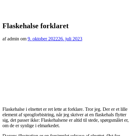
Flaskehalse forklaret
af admin om
9. oktober 2022
26. juli 2023
Flaskehalse i elnettet er ret lette at forklare. Tror jeg. Der er et lille
element af sprogforbistring, når jeg skriver at en flaskehals flytter
sig, det passer ikke: Flaskehalsene er altid til stede, spørgsmålet er,
om de er synlige i elmarkedet.
Dagens illustration er en forsimplet udgave af elnettet. Øst for