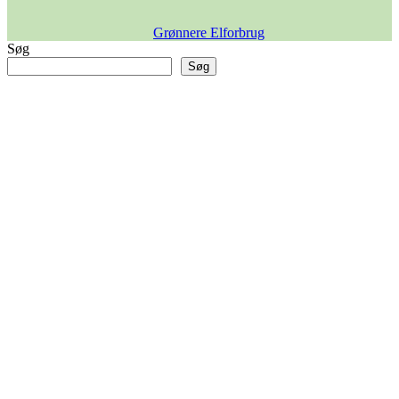
Grønnere Elforbrug
Søg
Søg