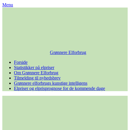
Skip
Menu
to
content
Grønnere Elforbrug
Forside
Statistikker på elpriser
Om Grønnere Elforbrug
Tilmelding til nyhedsbrev
Grønnere elforbrugs kunstige intelligens
Elpriser og elprisprognose for de kommende dage