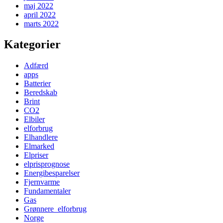
maj 2022
april 2022
marts 2022
Kategorier
Adfærd
apps
Batterier
Beredskab
Brint
CO2
Elbiler
elforbrug
Elhandlere
Elmarked
Elpriser
elprisprognose
Energibesparelser
Fjernvarme
Fundamentaler
Gas
Grønnere_elforbrug
Norge