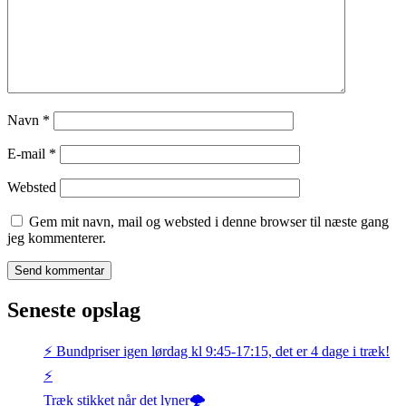
Navn
*
E-mail
*
Websted
Gem mit navn, mail og websted i denne browser til næste gang
jeg kommenterer.
Seneste opslag
⚡️ Bundpriser igen lørdag kl 9:45-17:15, det er 4 dage i træk!
⚡️
Træk stikket når det lyner🌩️