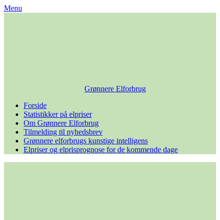
Skip
Menu
to
content
Grønnere Elforbrug
Forside
Statistikker på elpriser
Om Grønnere Elforbrug
Tilmelding til nyhedsbrev
Grønnere elforbrugs kunstige intelligens
Elpriser og elprisprognose for de kommende dage