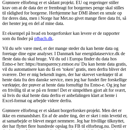
Grønnere elforbrug er et sådant projekt. EU og regeringer stiller
krav om at de data der er frembragt for borgernes penge skal stilles
til rådighed for borgerne. Herhjemme har DMI åbnet en smule op
for deres data, men i Norge har Met.no givet mange flere data fri, så
der henter jeg en del af mine data.
Et eksempel på hvad en borgerforsker kan levere er de rapporter
som du finder på
pfbach.dk
.
Vil du selv være med, er der mange steder du kan hente data og
foretage dine egne analyser. I Danmark har energidataservice.dk de
fleste data du skal bruge. Vil du ud i Europa finder du data hos
Entso-e her: https://transparency.entsoe.eu/ Du kan hente data gratis,
vil du automatisere kan du få en ‘token’ gratis, men derfra bliver det
sværere. Der er mig bekendt ingen, der har skrevet værktøjer til at
hente data fra den danske service, men jeg har fundet fire forskellige
værktøjer, der prøver at hente data fornuftigt fra Entso-e. Og jeg har
en frivillig til at se på en femte! Det er simpelthen gjort alt for svært,
så hvis du skal hente data derfra er anbefalingen klart at hente i
Excel-format og arbejde videre derfra.
Grønnere elforbrug er et sådant borgerforsker-projekt. Men det er
ikke en enmandshær. En af de andre ting, der er sket i min levetid er,
at samarbejde er blevet meget nemmere. Jeg har frivillige tilknyttet,
der har flyttet flere hundrede opslag fra FB til elforbrug.nu. Dertil er