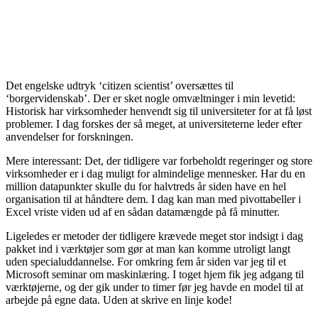
Det engelske udtryk ‘citizen scientist’ oversættes til
‘borgervidenskab’. Der er sket nogle omvæltninger i min levetid:
Historisk har virksomheder henvendt sig til universiteter for at få løst
problemer. I dag forskes der så meget, at universiteterne leder efter
anvendelser for forskningen.
Mere interessant: Det, der tidligere var forbeholdt regeringer og store
virksomheder er i dag muligt for almindelige mennesker. Har du en
million datapunkter skulle du for halvtreds år siden have en hel
organisation til at håndtere dem. I dag kan man med pivottabeller i
Excel vriste viden ud af en sådan datamængde på få minutter.
Ligeledes er metoder der tidligere krævede meget stor indsigt i dag
pakket ind i værktøjer som gør at man kan komme utroligt langt
uden specialuddannelse. For omkring fem år siden var jeg til et
Microsoft seminar om maskinlæring. I toget hjem fik jeg adgang til
værktøjerne, og der gik under to timer før jeg havde en model til at
arbejde på egne data. Uden at skrive en linje kode!