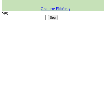
Grønnere Elforbrug
Søg
Søg