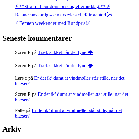
⚡️ **Strøm til bundpris onsdag eftermiddag!** ⚡️
Balanceansvarlig – elmarkedets chefdirigenter🎼⚡
⚡️ Femten weekender med Bundpris!⚡️
Seneste kommentarer
Søren E
på
Træk stikket når det lyner🌩️
Søren E
på
Træk stikket når det lyner🌩️
Lars e
på
Er det ik’ dumt at vindmøller står stille, når det
blæser?
Søren E
på
Er det ik’ dumt at vindmøller står stille, når det
blæser?
Palle
på
Er det ik’ dumt at vindmøller står stille, når det
blæser?
Arkiv