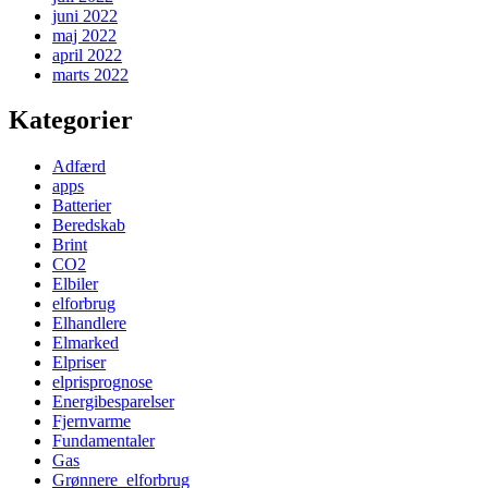
juni 2022
maj 2022
april 2022
marts 2022
Kategorier
Adfærd
apps
Batterier
Beredskab
Brint
CO2
Elbiler
elforbrug
Elhandlere
Elmarked
Elpriser
elprisprognose
Energibesparelser
Fjernvarme
Fundamentaler
Gas
Grønnere_elforbrug