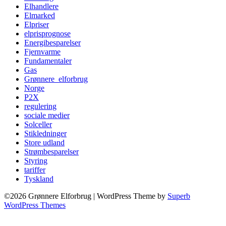
Elhandlere
Elmarked
Elpriser
elprisprognose
Energibesparelser
Fjernvarme
Fundamentaler
Gas
Grønnere_elforbrug
Norge
P2X
regulering
sociale medier
Solceller
Stikledninger
Store udland
Strømbesparelser
Styring
tariffer
Tyskland
©2026 Grønnere Elforbrug
| WordPress Theme by
Superb
WordPress Themes