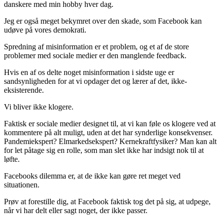
danskere med min hobby hver dag.
Jeg er også meget bekymret over den skade, som Facebook kan
udøve på vores demokrati.
Spredning af misinformation er et problem, og et af de store
problemer med sociale medier er den manglende feedback.
Hvis en af os delte noget misinformation i sidste uge er
sandsynligheden for at vi opdager det og lærer af det, ikke-
eksisterende.
Vi bliver ikke klogere.
Faktisk er sociale medier designet til, at vi kan føle os klogere ved at
kommentere på alt muligt, uden at det har synderlige konsekvenser.
Pandemiekspert? Elmarkedsekspert? Kernekraftfysiker? Man kan alt
for let påtage sig en rolle, som man slet ikke har indsigt nok til at
løfte.
Facebooks dilemma er, at de ikke kan gøre ret meget ved
situationen.
Prøv at forestille dig, at Facebook faktisk tog det på sig, at udpege,
når vi har delt eller sagt noget, der ikke passer.