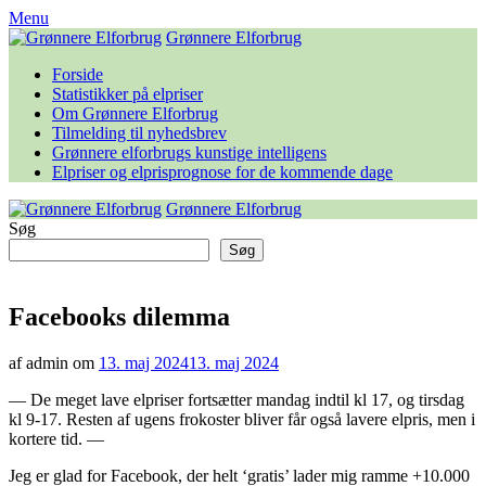
Skip
Menu
to
Grønnere Elforbrug
content
Forside
Statistikker på elpriser
Om Grønnere Elforbrug
Tilmelding til nyhedsbrev
Grønnere elforbrugs kunstige intelligens
Elpriser og elprisprognose for de kommende dage
Grønnere Elforbrug
Søg
Søg
Facebooks dilemma
af admin om
13. maj 2024
13. maj 2024
— De meget lave elpriser fortsætter mandag indtil kl 17, og tirsdag
kl 9-17. Resten af ugens frokoster bliver får også lavere elpris, men i
kortere tid. —
Jeg er glad for Facebook, der helt ‘gratis’ lader mig ramme +10.000