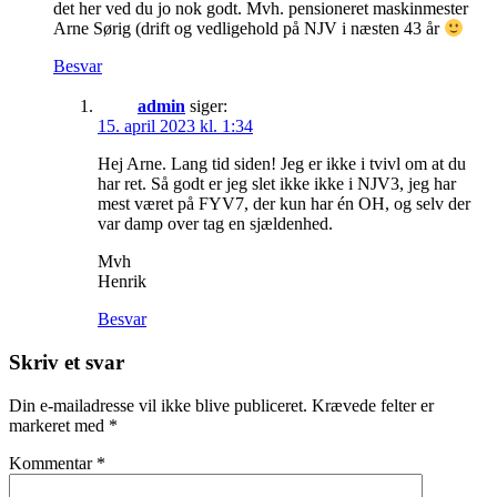
det her ved du jo nok godt. Mvh. pensioneret maskinmester
Arne Sørig (drift og vedligehold på NJV i næsten 43 år
Besvar
admin
siger:
15. april 2023 kl. 1:34
Hej Arne. Lang tid siden! Jeg er ikke i tvivl om at du
har ret. Så godt er jeg slet ikke ikke i NJV3, jeg har
mest været på FYV7, der kun har én OH, og selv der
var damp over tag en sjældenhed.
Mvh
Henrik
Besvar
Skriv et svar
Din e-mailadresse vil ikke blive publiceret.
Krævede felter er
markeret med
*
Kommentar
*