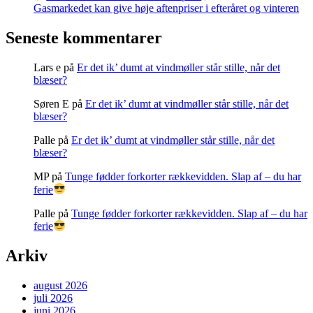
Gasmarkedet kan give høje aftenpriser i efteråret og vinteren
Seneste kommentarer
Lars e
på
Er det ik’ dumt at vindmøller står stille, når det
blæser?
Søren E
på
Er det ik’ dumt at vindmøller står stille, når det
blæser?
Palle
på
Er det ik’ dumt at vindmøller står stille, når det
blæser?
MP
på
Tunge fødder forkorter rækkevidden. Slap af – du har
ferie
Palle
på
Tunge fødder forkorter rækkevidden. Slap af – du har
ferie
Arkiv
august 2026
juli 2026
juni 2026