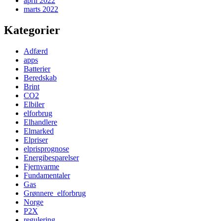
april 2022
marts 2022
Kategorier
Adfærd
apps
Batterier
Beredskab
Brint
CO2
Elbiler
elforbrug
Elhandlere
Elmarked
Elpriser
elprisprognose
Energibesparelser
Fjernvarme
Fundamentaler
Gas
Grønnere_elforbrug
Norge
P2X
regulering