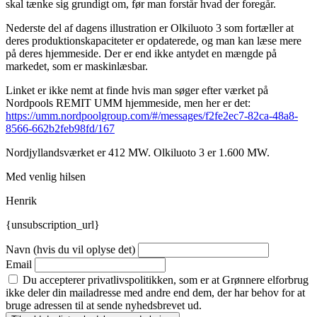
skal tænke sig grundigt om, før man forstår hvad der foregår.
Nederste del af dagens illustration er Olkiluoto 3 som fortæller at
deres produktionskapaciteter er opdaterede, og man kan læse mere
på deres hjemmeside. Der er end ikke antydet en mængde på
markedet, som er maskinlæsbar.
Linket er ikke nemt at finde hvis man søger efter værket på
Nordpools REMIT UMM hjemmeside, men her er det:
https://umm.nordpoolgroup.com/#/messages/f2fe2ec7-82ca-48a8-
8566-662b2feb98fd/167
Nordjyllandsværket er 412 MW. Olkiluoto 3 er 1.600 MW.
Med venlig hilsen
Henrik
{unsubscription_url}
Navn (hvis du vil oplyse det)
Email
Du accepterer privatlivspolitikken, som er at Grønnere elforbrug
ikke deler din mailadresse med andre end dem, der har behov for at
bruge adressen til at sende nyhedsbrevet ud.