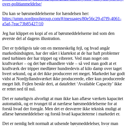
over-politianmeldelse/
Du kan se børsmeddelelserne for hændelsen her:
https://umm.nordpoolgroup.com/#/messages/80e56c29-d7f9-4061-
a5af-7eac73b85427/10
Jeg har klippet en kopi af en af børsmeddelelserne ind som den
øverste del af dagens illustration.
Der er tydeligvis tale om en menneskelig fejl, og hvad angår
markedsindsigten, har der stået i klartekst at de har haft problemer
med turbinen der har trippet og vibreret. Ved man noget om
kraftværker – og det bør elhandlere vide – så ved man godt at et
kraftværk der tripper medfører hundredevis af kilo damp over taget
hvert sekund, og at det ikke producerer ret meget. Markedet har godt
vidst at Nordjyllandsværket ikke producerede, eller kun producerede
meget lidt. Fejlen består deri, at datafeltet ‘Available Capacity’ ikke
er rettet ned til nul.
Det er naturligvis alvorligt at man ikke kan aflæse værkets kapacitet
automatisk, og er tvunget til at nærlæse børsmeddelelserne for at
forstå hvad der foregår. Men det er desværre ikke teknisk muligt at
aflæse børsmeddelelser og forstå hvad kapaciteterne i markedet er.
Det er nemlig helt normalt at udsende børsmeddelelser, hvor man