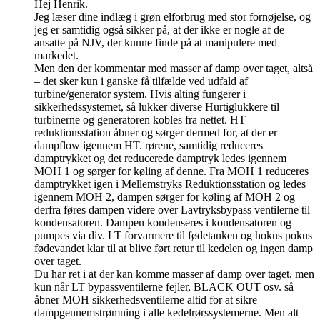
Hej Henrik.
Jeg læser dine indlæg i grøn elforbrug med stor fornøjelse, og
jeg er samtidig også sikker på, at der ikke er nogle af de
ansatte på NJV, der kunne finde på at manipulere med
markedet.
Men den der kommentar med masser af damp over taget, altså
– det sker kun i ganske få tilfælde ved udfald af
turbine/generator system. Hvis alting fungerer i
sikkerhedssystemet, så lukker diverse Hurtiglukkere til
turbinerne og generatoren kobles fra nettet. HT
reduktionsstation åbner og sørger dermed for, at der er
dampflow igennem HT. rørene, samtidig reduceres
damptrykket og det reducerede damptryk ledes igennem
MOH 1 og sørger for køling af denne. Fra MOH 1 reduceres
damptrykket igen i Mellemstryks Reduktionsstation og ledes
igennem MOH 2, dampen sørger for køling af MOH 2 og
derfra føres dampen videre over Lavtryksbypass ventilerne til
kondensatoren. Dampen kondenseres i kondensatoren og
pumpes via div. LT forvarmere til fødetanken og hokus pokus
fødevandet klar til at blive ført retur til kedelen og ingen damp
over taget.
Du har ret i at der kan komme masser af damp over taget, men
kun når LT bypassventilerne fejler, BLACK OUT osv. så
åbner MOH sikkerhedsventilerne altid for at sikre
dampgennemstrømning i alle kedelrørssystemerne. Men alt