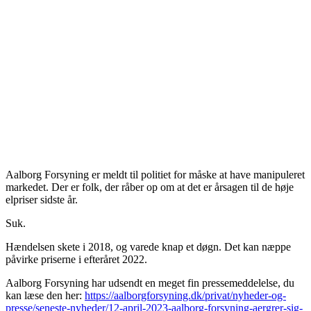
Aalborg Forsyning er meldt til politiet for måske at have manipuleret
markedet. Der er folk, der råber op om at det er årsagen til de høje
elpriser sidste år.
Suk.
Hændelsen skete i 2018, og varede knap et døgn. Det kan næppe
påvirke priserne i efteråret 2022.
Aalborg Forsyning har udsendt en meget fin pressemeddelelse, du
kan læse den her:
https://aalborgforsyning.dk/privat/nyheder-og-
presse/seneste-nyheder/12-april-2023-aalborg-forsyning-aergrer-sig-