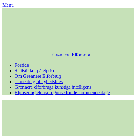
Skip
Menu
to
content
Grønnere Elforbrug
Forside
Statistikker på elpriser
Om Grønnere Elforbrug
Tilmelding til nyhedsbrev
Grønnere elforbrugs kunstige intelligens
Elpriser og elprisprognose for de kommende dage