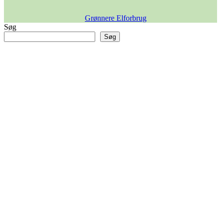
Grønnere Elforbrug
Søg
Søg