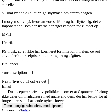
gennemsnit. Den udvikling vil forstærkes, idet der stadig investeres i
solceller.
Vi skal vænne os til at bruge strømmen om eftermiddagen.
I morgen ser vi på, hvordan vores elforbrug har flyttet sig, det er
imponerende, som danskerne har taget kampen for klimaet op.
MVH
Henrik
PS, husk, at jeg ikke har korrigeret for inflation i grafen, og jeg
anvender kun rå elpriser uden transport og afgifter.
Elfluencer
{unsubscription_url}
Navn (hvis du vil oplyse det)
Email
Du accepterer privatlivspolitikken, som er at Grønnere elforbrug
ikke deler din mailadresse med andre end dem, der har behov for at
bruge adressen til at sende nyhedsbrevet ud.
Category:
Elpriser