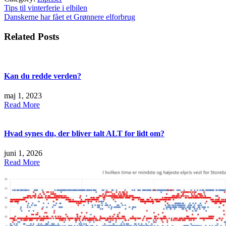
Indlægsnavigation
Tips til vinterferie i elbilen
Danskerne har fået et Grønnere elforbrug
Related Posts
Kan du redde verden?
maj 1, 2023
Read More
Hvad synes du, der bliver talt ALT for lidt om?
juni 1, 2026
Read More