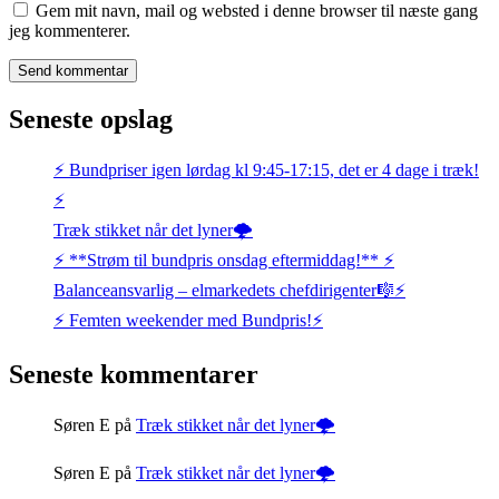
Gem mit navn, mail og websted i denne browser til næste gang
jeg kommenterer.
Seneste opslag
⚡️ Bundpriser igen lørdag kl 9:45-17:15, det er 4 dage i træk!
⚡️
Træk stikket når det lyner🌩️
⚡️ **Strøm til bundpris onsdag eftermiddag!** ⚡️
Balanceansvarlig – elmarkedets chefdirigenter🎼⚡
⚡️ Femten weekender med Bundpris!⚡️
Seneste kommentarer
Søren E
på
Træk stikket når det lyner🌩️
Søren E
på
Træk stikket når det lyner🌩️