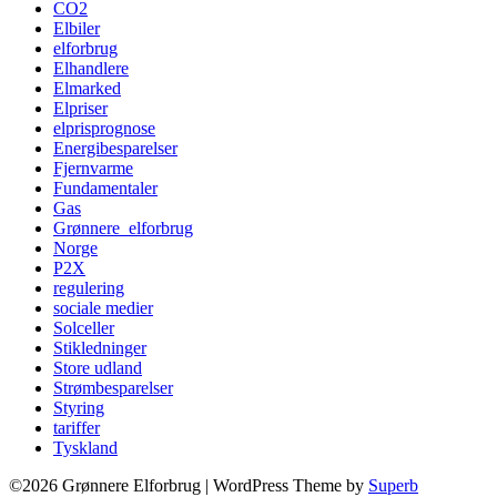
CO2
Elbiler
elforbrug
Elhandlere
Elmarked
Elpriser
elprisprognose
Energibesparelser
Fjernvarme
Fundamentaler
Gas
Grønnere_elforbrug
Norge
P2X
regulering
sociale medier
Solceller
Stikledninger
Store udland
Strømbesparelser
Styring
tariffer
Tyskland
©2026 Grønnere Elforbrug
| WordPress Theme by
Superb