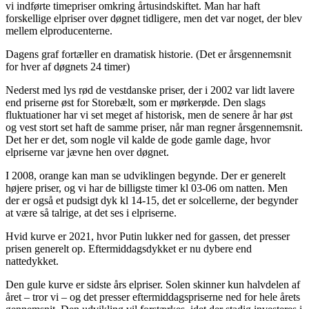
vi indførte timepriser omkring årtusindskiftet. Man har haft
forskellige elpriser over døgnet tidligere, men det var noget, der blev
mellem elproducenterne.
Dagens graf fortæller en dramatisk historie. (Det er årsgennemsnit
for hver af døgnets 24 timer)
Nederst med lys rød de vestdanske priser, der i 2002 var lidt lavere
end priserne øst for Storebælt, som er mørkerøde. Den slags
fluktuationer har vi set meget af historisk, men de senere år har øst
og vest stort set haft de samme priser, når man regner årsgennemsnit.
Det her er det, som nogle vil kalde de gode gamle dage, hvor
elpriserne var jævne hen over døgnet.
I 2008, orange kan man se udviklingen begynde. Der er generelt
højere priser, og vi har de billigste timer kl 03-06 om natten. Men
der er også et pudsigt dyk kl 14-15, det er solcellerne, der begynder
at være så talrige, at det ses i elpriserne.
Hvid kurve er 2021, hvor Putin lukker ned for gassen, det presser
prisen generelt op. Eftermiddagsdykket er nu dybere end
nattedykket.
Den gule kurve er sidste års elpriser. Solen skinner kun halvdelen af
året – tror vi – og det presser eftermiddagspriserne ned for hele årets