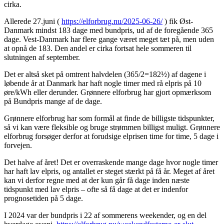
cirka.
Allerede 27.juni (
https://elforbrug.nu/2025-06-26/
) fik Øst-
Danmark mindst 183 dage med bundpris, ud af de foregående 365
dage. Vest-Danmark har flere gange været meget tæt på, men uden
at opnå de 183. Den andel er cirka fortsat hele sommeren til
slutningen af september.
Det er altså sket på omtrent halvdelen (365/2=182½) af dagene i
løbende år at Danmark har haft nogle timer med rå elpris på 10
øre/kWh eller derunder. Grønnere elforbrug har gjort opmærksom
på Bundpris mange af de dage.
Grønnere elforbrug har som formål at finde de billigste tidspunkter,
så vi kan være fleksible og bruge strømmen billigst muligt. Grønnere
elforbrug forsøger derfor at forudsige elprisen time for time, 5 dage i
forvejen.
Det halve af året! Det er overraskende mange dage hvor nogle timer
har haft lav elpris, og antallet er steget stærkt på få år. Meget af året
kan vi derfor regne med at der kun går få dage inden næste
tidspunkt med lav elpris – ofte så få dage at det er indenfor
prognosetiden på 5 dage.
I 2024 var der bundpris i 22 af sommerens weekender, og en del