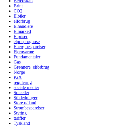
Beredskab
Brint
CO2
Elbiler
elforbrug
Elhandlere
Elmarked
Elpriser
elprisprognose
Energibesparelser
Fjernvarme
Fundamentaler
Gas
Grønnere_elforbrug
Norge
P2X
regulering
sociale medier
Solceller
Stikledninger
Store udland
Strømbesparelser
Styring
tariffer
Tyskland