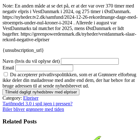
Note: En anden måde at se det på, er at der var over 370 timer med
negativ elpris i VestDanmark i 2024, og 275 timer i ØstDanmark.
https://nyheder.tv2.dk/samfund/2024-12-26-rekordmange-dage-med-
stroempris-under-nul-kroner-i-2024 . Allerede i august var
VestDanmarks tal matchet for 2025, mens ØstDanmark er lidt
bagefter. https://greenpowerdenmark.dk/nyheder/vestdanmark-slaar-
rekord-negative-elpriser
{unsubscription_url}
Navn (hvis du vil oplyse det)
Email
Du accepterer privatlivspolitikken, som er at Grønnere elforbrug
ikke deler din mailadresse med andre end dem, der har behov for at
bruge adressen til at sende nyhedsbrevet ud.
Category:
Elpriser
Indlægsnavigation
Tarifmodel 3.0 i spil igen i pressen?
Biler bliver grønnere med tiden
Related Posts