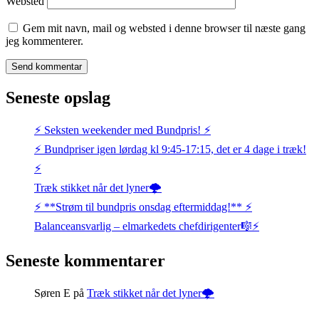
Websted
Gem mit navn, mail og websted i denne browser til næste gang
jeg kommenterer.
Seneste opslag
⚡️ Seksten weekender med Bundpris! ⚡️
⚡️ Bundpriser igen lørdag kl 9:45-17:15, det er 4 dage i træk!
⚡️
Træk stikket når det lyner🌩️
⚡️ **Strøm til bundpris onsdag eftermiddag!** ⚡️
Balanceansvarlig – elmarkedets chefdirigenter🎼⚡
Seneste kommentarer
Søren E
på
Træk stikket når det lyner🌩️