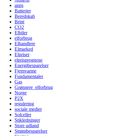
apps
Batterier
Beredskab
Brint
CO2
Elbiler
elforbrug
Elhandlere
Elmarked
Elpriser
elprisprognose
Energibesparelser
Fjernvarme
Fundamentaler
Gas
Grønnere_elforbrug
Norge
P2X
regulering
sociale medier
Solceller
Stikledninger
Store udland
Strømbesparelser