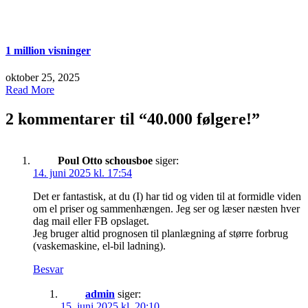
1 million visninger
oktober 25, 2025
Read More
2 kommentarer til “
40.000 følgere!
”
Poul Otto schousboe
siger:
14. juni 2025 kl. 17:54
Det er fantastisk, at du (I) har tid og viden til at formidle viden
om el priser og sammenhængen. Jeg ser og læser næsten hver
dag mail eller FB opslaget.
Jeg bruger altid prognosen til planlægning af større forbrug
(vaskemaskine, el-bil ladning).
Besvar
admin
siger:
15. juni 2025 kl. 20:10