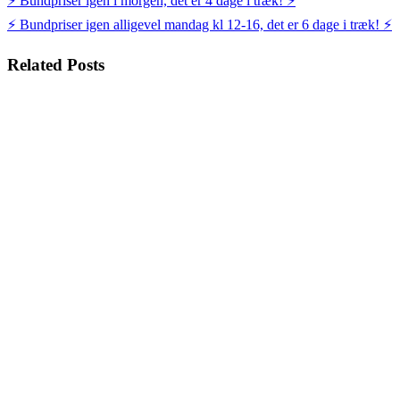
Indlægsnavigation
⚡️ Bundpriser igen i morgen, det er 4 dage i træk! ⚡️
⚡️ Bundpriser igen alligevel mandag kl 12-16, det er 6 dage i træk! ⚡️
Related Posts