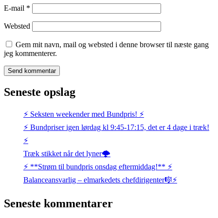
E-mail
*
Websted
Gem mit navn, mail og websted i denne browser til næste gang
jeg kommenterer.
Seneste opslag
⚡️ Seksten weekender med Bundpris! ⚡️
⚡️ Bundpriser igen lørdag kl 9:45-17:15, det er 4 dage i træk!
⚡️
Træk stikket når det lyner🌩️
⚡️ **Strøm til bundpris onsdag eftermiddag!** ⚡️
Balanceansvarlig – elmarkedets chefdirigenter🎼⚡
Seneste kommentarer