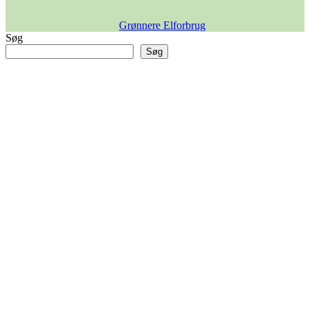
Grønnere Elforbrug
Søg
Søg