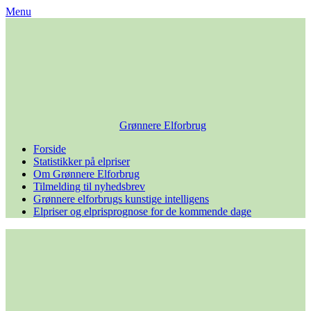
Skip
Menu
to
content
Grønnere Elforbrug
Forside
Statistikker på elpriser
Om Grønnere Elforbrug
Tilmelding til nyhedsbrev
Grønnere elforbrugs kunstige intelligens
Elpriser og elprisprognose for de kommende dage