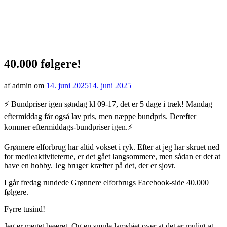
40.000 følgere!
af admin om
14. juni 2025
14. juni 2025
⚡️ Bundpriser igen søndag kl 09-17, det er 5 dage i træk! Mandag
eftermiddag får også lav pris, men næppe bundpris. Derefter
kommer eftermiddags-bundpriser igen.⚡️
Grønnere elforbrug har altid vokset i ryk. Efter at jeg har skruet ned
for medieaktiviteterne, er det gået langsommere, men sådan er det at
have en hobby. Jeg bruger kræfter på det, der er sjovt.
I går fredag rundede Grønnere elforbrugs Facebook-side 40.000
følgere.
Fyrre tusind!
Jeg er meget beæret. Og en smule lamslået over at det er muligt at