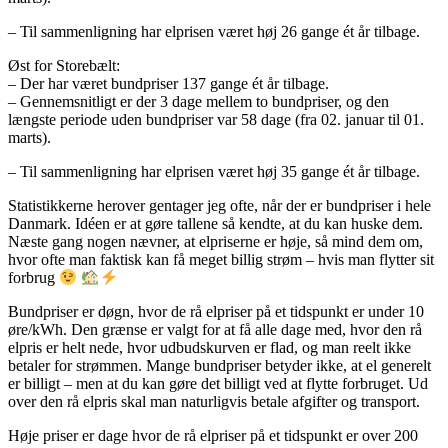
– Til sammenligning har elprisen været høj 26 gange ét år tilbage.
Øst for Storebælt:
– Der har været bundpriser 137 gange ét år tilbage.
– Gennemsnitligt er der 3 dage mellem to bundpriser, og den
længste periode uden bundpriser var 58 dage (fra 02. januar til 01.
marts).
– Til sammenligning har elprisen været høj 35 gange ét år tilbage.
Statistikkerne herover gentager jeg ofte, når der er bundpriser i hele
Danmark. Idéen er at gøre tallene så kendte, at du kan huske dem.
Næste gang nogen nævner, at elpriserne er høje, så mind dem om,
hvor ofte man faktisk kan få meget billig strøm – hvis man flytter sit
forbrug
Bundpriser er døgn, hvor de rå elpriser på et tidspunkt er under 10
øre/kWh. Den grænse er valgt for at få alle dage med, hvor den rå
elpris er helt nede, hvor udbudskurven er flad, og man reelt ikke
betaler for strømmen. Mange bundpriser betyder ikke, at el generelt
er billigt – men at du kan gøre det billigt ved at flytte forbruget. Ud
over den rå elpris skal man naturligvis betale afgifter og transport.
Høje priser er dage hvor de rå elpriser på et tidspunkt er over 200