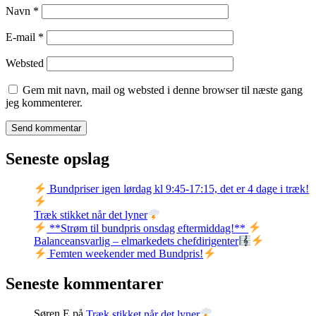
Navn
*
E-mail
*
Websted
Gem mit navn, mail og websted i denne browser til næste gang
jeg kommenterer.
Seneste opslag
Bundpriser igen lørdag kl 9:45-17:15, det er 4 dage i træk!
Træk stikket når det lyner
**Strøm til bundpris onsdag eftermiddag!**
Balanceansvarlig – elmarkedets chefdirigenter
Femten weekender med Bundpris!
Seneste kommentarer
Søren E
på
Træk stikket når det lyner