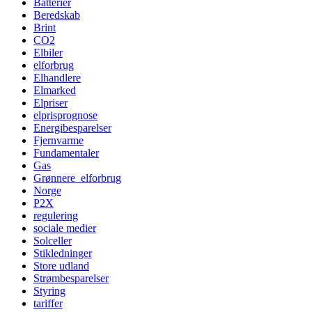
Batterier
Beredskab
Brint
CO2
Elbiler
elforbrug
Elhandlere
Elmarked
Elpriser
elprisprognose
Energibesparelser
Fjernvarme
Fundamentaler
Gas
Grønnere_elforbrug
Norge
P2X
regulering
sociale medier
Solceller
Stikledninger
Store udland
Strømbesparelser
Styring
tariffer