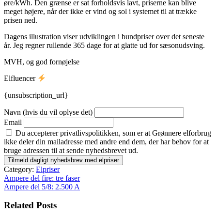
øre/kWh. Den grænse er sat forholdsvis lavt, priserne kan blive
meget højere, når der ikke er vind og sol i systemet til at trække
prisen ned.
Dagens illustration viser udviklingen i bundpriser over det seneste
år. Jeg regner rullende 365 dage for at glatte ud for sæsonudsving.
MVH, og god fornøjelse
Elfluencer
{unsubscription_url}
Navn (hvis du vil oplyse det)
Email
Du accepterer privatlivspolitikken, som er at Grønnere elforbrug
ikke deler din mailadresse med andre end dem, der har behov for at
bruge adressen til at sende nyhedsbrevet ud.
Category:
Elpriser
Indlægsnavigation
Ampere del fire: tre faser
Ampere del 5/8: 2.500 A
Related Posts