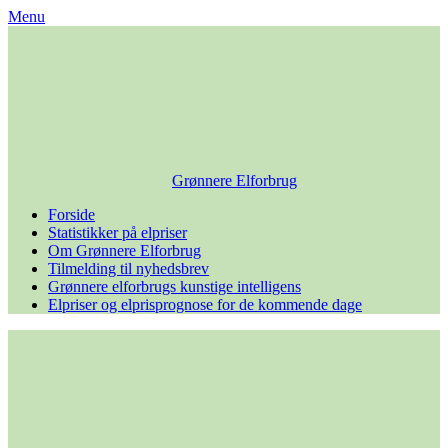
Skip
Menu
to
content
Grønnere Elforbrug
Forside
Statistikker på elpriser
Om Grønnere Elforbrug
Tilmelding til nyhedsbrev
Grønnere elforbrugs kunstige intelligens
Elpriser og elprisprognose for de kommende dage