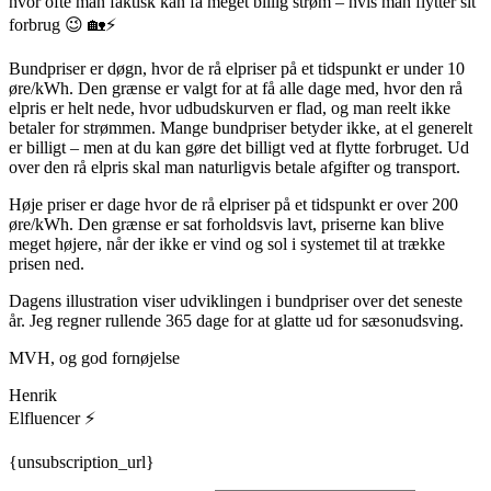
hvor ofte man faktisk kan få meget billig strøm – hvis man flytter sit
forbrug 😉 🏡⚡
Bundpriser er døgn, hvor de rå elpriser på et tidspunkt er under 10
øre/kWh. Den grænse er valgt for at få alle dage med, hvor den rå
elpris er helt nede, hvor udbudskurven er flad, og man reelt ikke
betaler for strømmen. Mange bundpriser betyder ikke, at el generelt
er billigt – men at du kan gøre det billigt ved at flytte forbruget. Ud
over den rå elpris skal man naturligvis betale afgifter og transport.
Høje priser er dage hvor de rå elpriser på et tidspunkt er over 200
øre/kWh. Den grænse er sat forholdsvis lavt, priserne kan blive
meget højere, når der ikke er vind og sol i systemet til at trække
prisen ned.
Dagens illustration viser udviklingen i bundpriser over det seneste
år. Jeg regner rullende 365 dage for at glatte ud for sæsonudsving.
MVH, og god fornøjelse
Henrik
Elfluencer ⚡
{unsubscription_url}