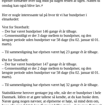
elpriser fortsætter hver dag midt på dagen resten af ugen. Natten til
onsdag kan også blive lav.⚡️
Her er nogle interessante tal på hvor tit vi har bundpriser i
elmarkedet:
Vest for Storebælt:
– Der har været bundpriser 146 gange ét år tilbage.
– Gennemsnitligt er der 3 dage mellem to bundpriser, og den
længste periode uden bundpriser var 58 dage (fra 02. januar til 01.
marts).
– Til sammenligning har elprisen været høj 23 gange ét år tilbage.
Øst for Storebælt:
– Der har været bundpriser 147 gange ét år tilbage.
– Gennemsnitligt er der 2 dage mellem to bundpriser, og den
længste periode uden bundpriser var 58 dage (fra 02. januar til 01.
marts).
– Til sammenligning har elprisen været høj 32 gange ét år tilbage.
Statistikkerne herover gentager jeg ofte, når der er bundpriser i hele
Danmark. Idéen er at gøre tallene så kendte, at du kan huske dem.
Næste gang nogen nævner, at elpriserne er høje, så mind dem om,