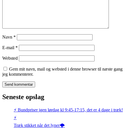
Navn
*
E-mail
*
Websted
Gem mit navn, mail og websted i denne browser til næste gang
jeg kommenterer.
Seneste opslag
⚡️ Bundpriser igen lørdag kl 9:45-17:15, det er 4 dage i træk!
⚡️
Træk stikket når det lyner🌩️