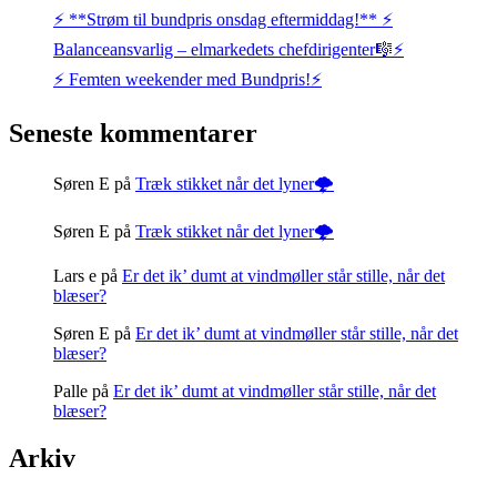
⚡️ **Strøm til bundpris onsdag eftermiddag!** ⚡️
Balanceansvarlig – elmarkedets chefdirigenter🎼⚡
⚡️ Femten weekender med Bundpris!⚡️
Seneste kommentarer
Søren E
på
Træk stikket når det lyner🌩️
Søren E
på
Træk stikket når det lyner🌩️
Lars e
på
Er det ik’ dumt at vindmøller står stille, når det
blæser?
Søren E
på
Er det ik’ dumt at vindmøller står stille, når det
blæser?
Palle
på
Er det ik’ dumt at vindmøller står stille, når det
blæser?
Arkiv