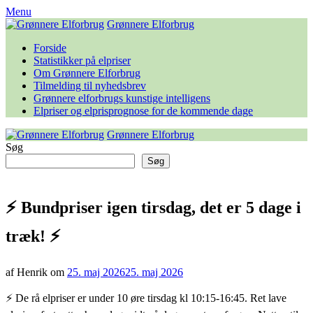
Skip
Menu
to
Grønnere Elforbrug
content
Forside
Statistikker på elpriser
Om Grønnere Elforbrug
Tilmelding til nyhedsbrev
Grønnere elforbrugs kunstige intelligens
Elpriser og elprisprognose for de kommende dage
Grønnere Elforbrug
Søg
Søg
⚡️ Bundpriser igen tirsdag, det er 5 dage i
træk! ⚡️
af Henrik om
25. maj 2026
25. maj 2026
⚡️ De rå elpriser er under 10 øre tirsdag kl 10:15-16:45. Ret lave