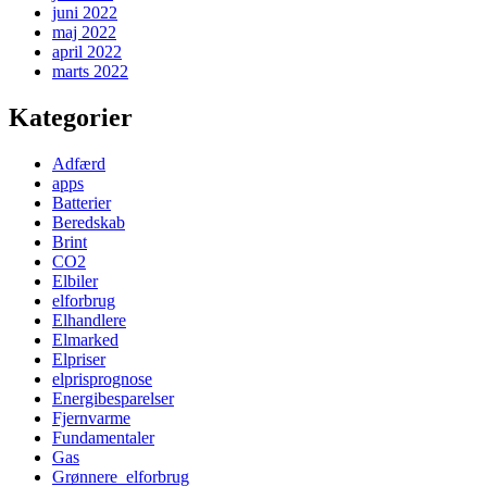
juni 2022
maj 2022
april 2022
marts 2022
Kategorier
Adfærd
apps
Batterier
Beredskab
Brint
CO2
Elbiler
elforbrug
Elhandlere
Elmarked
Elpriser
elprisprognose
Energibesparelser
Fjernvarme
Fundamentaler
Gas
Grønnere_elforbrug