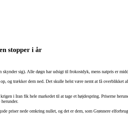
en stopper i år
 skynder sig). Alle døgn har udsigt til frokostdyk, mens natpris er midde
e op, og trækker dem ned. Det skulle helst være nemt at få overblikket al
r krigen i Iran fik hele markedet til at tage et højdespring. Priserne he
e herunder.
 gode priser nede omkring nullet, og det er dem, som Grønnere elforbrug 