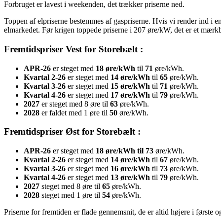
Forbruget er lavest i weekenden, det trækker priserne ned.
Toppen af elpriserne bestemmes af gaspriserne. Hvis vi render ind i en 
elmarkedet. Før krigen toppede priserne i 207 øre/kW, det er et mærkba
Fremtidspriser Vest for Storebælt :
APR-26
er steget med
18 øre/kWh
til
71
øre/kWh.
Kvartal 2-26
er steget med
14 øre/kWh
til
65
øre/kWh.
Kvartal 3-26
er steget med
15 øre/kWh
til
71
øre/kWh.
Kvartal 4-26
er steget med
17 øre/kWh
til
79
øre/kWh.
2027
er steget med 8 øre til
63
øre/kWh.
2028
er faldet med 1 øre til
50
øre/kWh.
Fremtidspriser Øst for Storebælt :
APR-26
er steget med
18 øre/kWh til 73
øre/kWh.
Kvartal 2-26
er steget med
14 øre/kWh
til
67
øre/kWh.
Kvartal 3-26
er steget med
16 øre/kWh
til
73
øre/kWh.
Kvartal 4-26
er steget med
13 øre/kWh
til
79
øre/kWh.
2027
steget med 8 øre til
65
øre/kWh.
2028
steget med 1 øre til
54
øre/kWh.
Priserne for fremtiden er flade gennemsnit, de er altid højere i første 