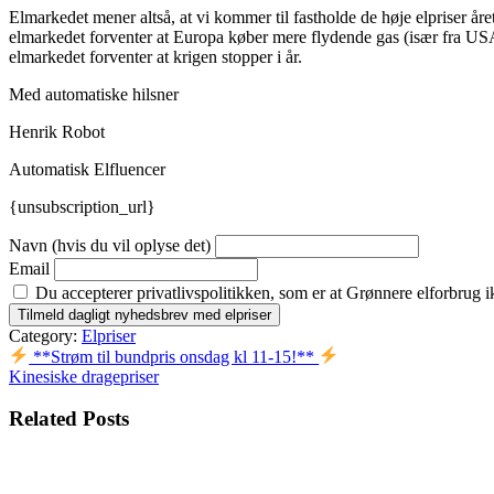
Elmarkedet mener altså, at vi kommer til fastholde de høje elpriser åre
elmarkedet forventer at Europa køber mere flydende gas (især fra USA)
elmarkedet forventer at krigen stopper i år.
Med automatiske hilsner
Henrik Robot
Automatisk Elfluencer
{unsubscription_url}
Navn (hvis du vil oplyse det)
Email
Du accepterer privatlivspolitikken, som er at Grønnere elforbrug i
Category:
Elpriser
Indlægsnavigation
**Strøm til bundpris onsdag kl 11-15!**
Kinesiske dragepriser
Related Posts