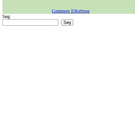
Grønnere Elforbrug
Søg
Søg