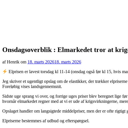
Onsdagsoverblik : Elmarkedet tror at krig
af Henrik om
18. marts 2026
18. marts 2026
Elprisen er lavest torsdag kl 11-14 (onsdag også før kl 15, hvis man
Jeg skriver et ugentligt opslag om de elastikker, der trækker elprisern
Foreløbig vises landsgennemsnit.
Sidste uge sprang vi over, og forrige uges priser blev beregnet lige fø
hvornår elmarkedet regner med at vi er ude af krigsvirkningerne, mer
Opslaget handler om langsigtede middelpriser, men der er ofte rigtigt
Elpriserne bestemmes af udbud og efterspørgsel.