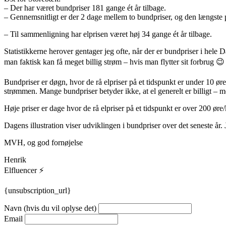
– Der har været bundpriser 181 gange ét år tilbage.
– Gennemsnitligt er der 2 dage mellem to bundpriser, og den længste pe
– Til sammenligning har elprisen været høj 34 gange ét år tilbage.
Statistikkerne herover gentager jeg ofte, når der er bundpriser i hel
man faktisk kan få meget billig strøm – hvis man flytter sit forbrug 
Bundpriser er døgn, hvor de rå elpriser på et tidspunkt er under 10 ør
strømmen. Mange bundpriser betyder ikke, at el generelt er billigt – men
Høje priser er dage hvor de rå elpriser på et tidspunkt er over 200 øre
Dagens illustration viser udviklingen i bundpriser over det seneste år.
MVH, og god fornøjelse
Henrik
Elfluencer ⚡
{unsubscription_url}
Navn (hvis du vil oplyse det)
Email