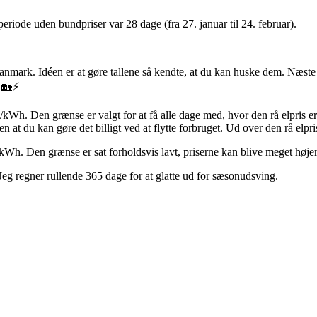
riode uden bundpriser var 28 dage (fra 27. januar til 24. februar).
e Danmark. Idéen er at gøre tallene så kendte, at du kan huske dem. Næst
 🏡⚡
e/kWh. Den grænse er valgt for at få alle dage med, hvor den rå elpris er
 at du kan gøre det billigt ved at flytte forbruget. Ud over den rå elpris
/kWh. Den grænse er sat forholdsvis lavt, priserne kan blive meget højere,
 Jeg regner rullende 365 dage for at glatte ud for sæsonudsving.