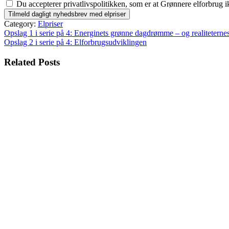
Du accepterer privatlivspolitikken, som er at Grønnere elforbrug i
Category:
Elpriser
Indlægsnavigation
Opslag 1 i serie på 4: Energinets grønne dagdrømme – og realiteternes
Opslag 2 i serie på 4: Elforbrugsudviklingen
Related Posts