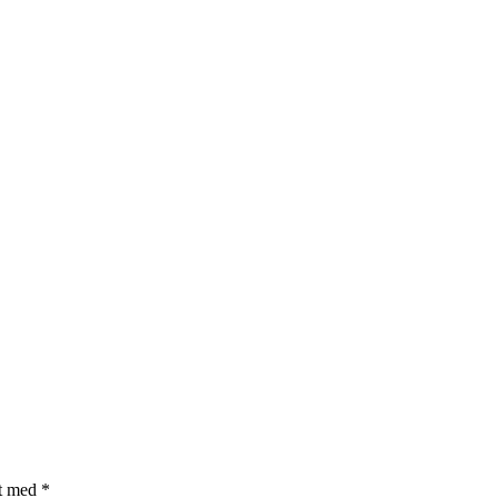
et med
*