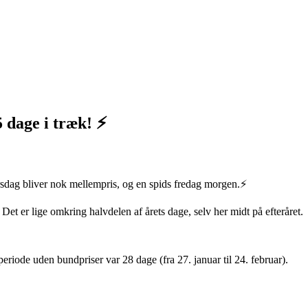
 dage i træk! ⚡️
orsdag bliver nok mellempris, og en spids fredag morgen.⚡️
. Det er lige omkring halvdelen af årets dage, selv her midt på efteråret.
riode uden bundpriser var 28 dage (fra 27. januar til 24. februar).