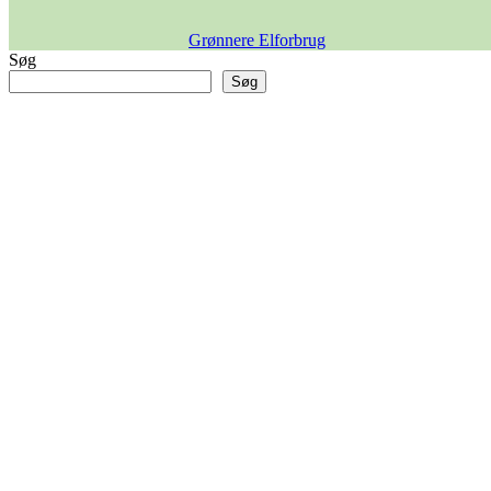
Grønnere Elforbrug
Søg
Søg