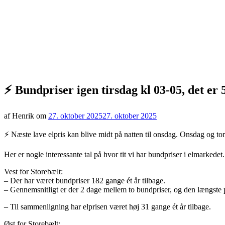
⚡️ Bundpriser igen tirsdag kl 03-05, det er 5
af Henrik om
27. oktober 2025
27. oktober 2025
⚡️ Næste lave elpris kan blive midt på natten til onsdag. Onsdag og t
Her er nogle interessante tal på hvor tit vi har bundpriser i elmarkedet
Vest for Storebælt:
– Der har været bundpriser 182 gange ét år tilbage.
– Gennemsnitligt er der 2 dage mellem to bundpriser, og den længste pe
– Til sammenligning har elprisen været høj 31 gange ét år tilbage.
Øst for Storebælt: