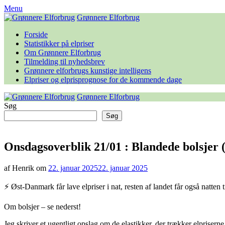
Skip
Menu
to
Grønnere Elforbrug
content
Forside
Statistikker på elpriser
Om Grønnere Elforbrug
Tilmelding til nyhedsbrev
Grønnere elforbrugs kunstige intelligens
Elpriser og elprisprognose for de kommende dage
Grønnere Elforbrug
Søg
Søg
Onsdagsoverblik 21/01 : Blandede bolsjer 
af Henrik om
22. januar 2025
22. januar 2025
⚡️ Øst-Danmark får lave elpriser i nat, resten af landet får også natten t
Om bolsjer – se nederst!
Jeg skriver et ugentligt opslag om de elastikker, der trækker elpriserne