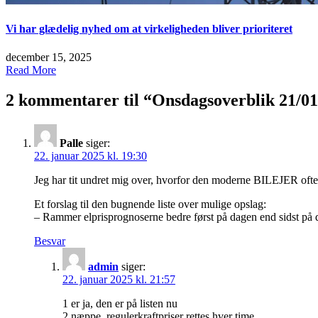
Vi har glædelig nyhed om at virkeligheden bliver prioriteret
december 15, 2025
Read More
2 kommentarer til “
Onsdagsoverblik 21/01 
Palle
siger:
22. januar 2025 kl. 19:30
Jeg har tit undret mig over, hvorfor den moderne BILEJER oft
Et forslag til den bugnende liste over mulige opslag:
– Rammer elprisprognoserne bedre først på dagen end sidst på 
Besvar
admin
siger:
22. januar 2025 kl. 21:57
1 er ja, den er på listen nu
2 næppe, regulerkraftpriser rettes hver time