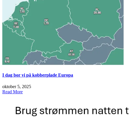
I dag bor vi på kobberplade Europa
oktober 5, 2025
Read More