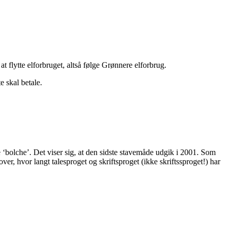
at flytte elforbruget, altså følge Grønnere elforbrug.
e skal betale.
e ‘bolche’. Det viser sig, at den sidste stavemåde udgik i 2001. Som
r, hvor langt talesproget og skriftsproget (ikke skriftssproget!) har