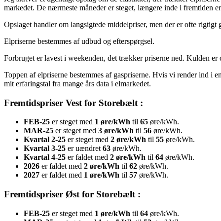
markedet. De nærmeste måneder er steget, længere inde i fremtiden e
Opslaget handler om langsigtede middelpriser, men der er ofte rigtigt
Elpriserne bestemmes af udbud og efterspørgsel.
Forbruget er lavest i weekenden, det trækker priserne ned. Kulden er o
Toppen af elpriserne bestemmes af gaspriserne. Hvis vi render ind i en 
mit erfaringstal fra mange års data i elmarkedet.
Fremtidspriser Vest for Storebælt :
FEB-25
er steget med
1 øre/kWh
til
65
øre/kWh.
MAR-25
er steget med
3 øre/kWh
til
56
øre/kWh.
Kvartal 2-25
er steget med
2 øre/kWh
til
55
øre/kWh.
Kvartal 3-25
er uændret
63
øre/kWh.
Kvartal 4-25
er faldet med
2 øre/kWh
til
64
øre/kWh.
2026
er faldet med
2 øre/kWh
til
62
øre/kWh.
2027
er faldet med
1 øre/kWh
til
57
øre/kWh.
Fremtidspriser Øst for Storebælt :
FEB-25
er steget med
1 øre/kWh
til
64
øre/kWh.