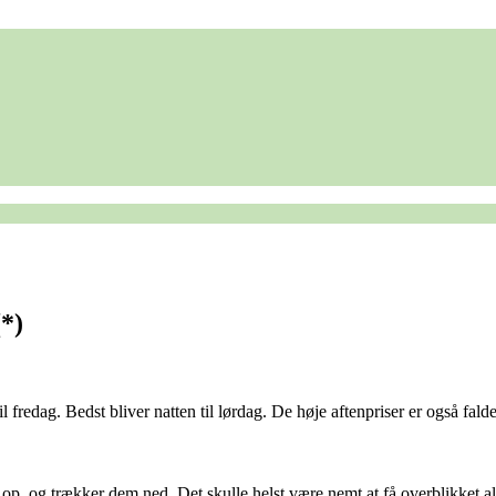
(*)
il fredag. Bedst bliver natten til lørdag. De høje aftenpriser er også fald
 op, og trækker dem ned. Det skulle helst være nemt at få overblikket all