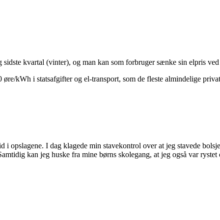
og sidste kvartal (vinter), og man kan som forbruger sænke sin elpris ved 
re/kWh i statsafgifter og el-transport, som de fleste almindelige privat
id i opslagene. I dag klagede min stavekontrol over at jeg stavede bolsj
tidig kan jeg huske fra mine børns skolegang, at jeg også var rystet ove