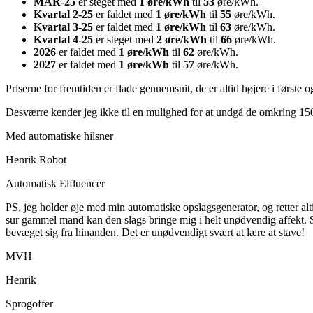
MAR-25
er steget med
1 øre/kWh
til
53
øre/kWh.
Kvartal 2-25
er faldet med
1 øre/kWh
til
55
øre/kWh.
Kvartal 3-25
er faldet med
1 øre/kWh
til
63
øre/kWh.
Kvartal 4-25
er steget med
2 øre/kWh
til
66
øre/kWh.
2026
er faldet med
1 øre/kWh
til
62
øre/kWh.
2027
er faldet med
1 øre/kWh
til
57
øre/kWh.
Priserne for fremtiden er flade gennemsnit, de er altid højere i første 
Desværre kender jeg ikke til en mulighed for at undgå de omkring 150 ø
Med automatiske hilsner
Henrik Robot
Automatisk Elfluencer
PS, jeg holder øje med min automatiske opslagsgenerator, og retter alt
sur gammel mand kan den slags bringe mig i helt unødvendig affekt. Sam
bevæget sig fra hinanden. Det er unødvendigt svært at lære at stave!
MVH
Henrik
Sprogoffer