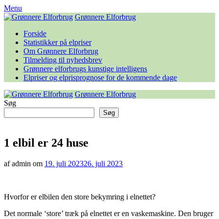
Skip
Menu
to
Grønnere Elforbrug
content
Forside
Statistikker på elpriser
Om Grønnere Elforbrug
Tilmelding til nyhedsbrev
Grønnere elforbrugs kunstige intelligens
Elpriser og elprisprognose for de kommende dage
Grønnere Elforbrug
Søg
Søg
1 elbil er 24 huse
af admin om
19. juli 2023
26. juli 2023
Hvorfor er elbilen den store bekymring i elnettet?
Det normale ‘store’ træk på elnettet er en vaskemaskine. Den bruger