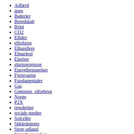
Adfærd
apps
Batterier
Beredskab
Brint
CO2
Elbiler
elforbrug
Elhandlere
Elmarked
Elpriser
elprisprognose
Energibesparelser
Fjernvarme
Fundamentaler
Gas
Grønnere_elforbrug
Norge
P2X
regulering
sociale medier
Solceller
Stikledninger
Store udland