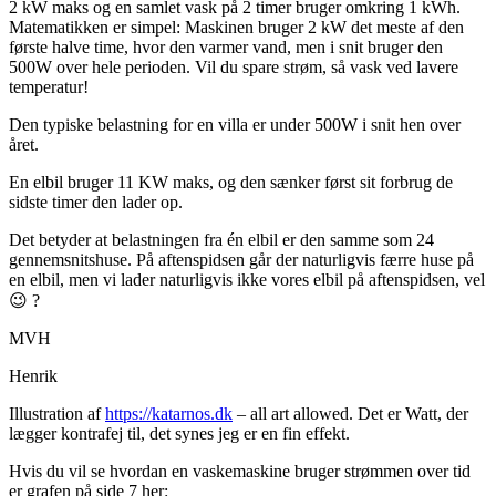
2 kW maks og en samlet vask på 2 timer bruger omkring 1 kWh.
Matematikken er simpel: Maskinen bruger 2 kW det meste af den
første halve time, hvor den varmer vand, men i snit bruger den
500W over hele perioden. Vil du spare strøm, så vask ved lavere
temperatur!
Den typiske belastning for en villa er under 500W i snit hen over
året.
En elbil bruger 11 KW maks, og den sænker først sit forbrug de
sidste timer den lader op.
Det betyder at belastningen fra én elbil er den samme som 24
gennemsnitshuse. På aftenspidsen går der naturligvis færre huse på
en elbil, men vi lader naturligvis ikke vores elbil på aftenspidsen, vel
😉 ?
MVH
Henrik
Illustration af
https://katarnos.dk
– all art allowed. Det er Watt, der
lægger kontrafej til, det synes jeg er en fin effekt.
Hvis du vil se hvordan en vaskemaskine bruger strømmen over tid
er grafen på side 7 her: