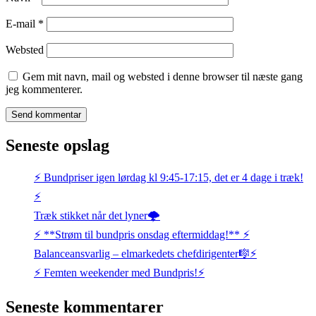
E-mail
*
Websted
Gem mit navn, mail og websted i denne browser til næste gang
jeg kommenterer.
Seneste opslag
⚡️ Bundpriser igen lørdag kl 9:45-17:15, det er 4 dage i træk!
⚡️
Træk stikket når det lyner🌩️
⚡️ **Strøm til bundpris onsdag eftermiddag!** ⚡️
Balanceansvarlig – elmarkedets chefdirigenter🎼⚡
⚡️ Femten weekender med Bundpris!⚡️
Seneste kommentarer