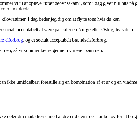
kommer vi til at opleve ”brændeovnsskam”, som i dag giver nul hits på goo
er er i markedet.
 kilowattimer. I dag beder jeg dig om at flytte tons hvis du kan.
r socialt acceptabelt at være på skiferie i Norge eller Østrig, hvis der e
re elforbrug
, og et socialt acceptabelt brændselsforbrug.
deler den, så vi kommer bedre gennem vinteren sammen.
l e kan ikke umiddelbart forestille sig en kombination af et ur og en vi
kke deler din mailadresse med andre end dem, der har behov for at brug