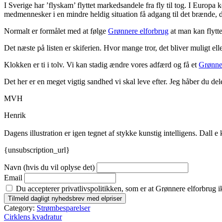
I Sverige har ’flyskam’ flyttet markedsandele fra fly til tog. I Europa 
medmennesker i en mindre heldig situation få adgang til det brænde, d
Normalt er formålet med at følge
Grønnere elforbrug
at man kan flytte
Det næste på listen er skiferien. Hvor mange tror, det bliver muligt elle
Klokken er ti i tolv. Vi kan stadig ændre vores adfærd og få et
Grønne
Det her er en meget vigtig sandhed vi skal leve efter. Jeg håber du 
MVH
Henrik
Dagens illustration er igen tegnet af stykke kunstig intelligens. Dal
{unsubscription_url}
Navn (hvis du vil oplyse det)
Email
Du accepterer privatlivspolitikken, som er at Grønnere elforbrug i
Category:
Strømbesparelser
Indlægsnavigation
Cirklens kvadratur