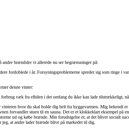
så andre brændsler vi allerede nu ser begrænsninger på:
il videre fordoblede i år. Forsyningsproblemerne spreder sig som ringe 
lemer denne vinter:
 forbrug væk fra elbilen i det omfang du ikke kan lade tilstrækkeligt, når
vinteren hvor du skal holde dig helt fra hyggevarmen. Mig bekendt er
n forvandler stuen til en sauna. Det er et klokkeklart eksempel på en 
 storme ud og købe brænde. Min forudsigelse er, at det bliver socialt u
jeg, at andre lader brænde blive på markedet til dig.