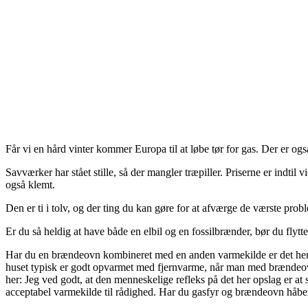
Får vi en hård vinter kommer Europa til at løbe tør for gas. Der er og
Savværker har stået stille, så der mangler træpiller. Priserne er indt
også klemt.
Den er ti i tolv, og der ting du kan gøre for at afværge de værste prob
Er du så heldig at have både en elbil og en fossilbrænder, bør du flytte
Har du en brændeovn kombineret med en anden varmekilde er det her 
huset typisk er godt opvarmet med fjernvarme, når man med brændeovne
her: Jeg ved godt, at den menneskelige refleks på det her opslag er at
acceptabel varmekilde til rådighed. Har du gasfyr og brændeovn håber 