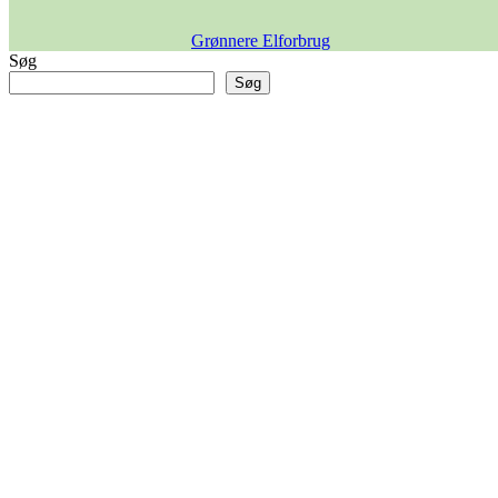
Grønnere Elforbrug
Søg
Søg