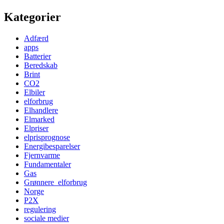
Kategorier
Adfærd
apps
Batterier
Beredskab
Brint
CO2
Elbiler
elforbrug
Elhandlere
Elmarked
Elpriser
elprisprognose
Energibesparelser
Fjernvarme
Fundamentaler
Gas
Grønnere_elforbrug
Norge
P2X
regulering
sociale medier