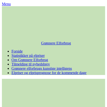
Skip
Menu
to
content
Grønnere Elforbrug
Forside
Statistikker på elpriser
Om Grønnere Elforbrug
Tilmelding til nyhedsbrev
Grønnere elforbrugs kunstige intelligens
Elpriser og elprisprognose for de kommende dage