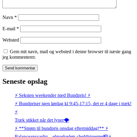
Navn
*
E-mail
*
Websted
Gem mit navn, mail og websted i denne browser til næste gang
jeg kommenterer.
Seneste opslag
⚡️ Seksten weekender med Bundpris! ⚡️
⚡️ Bundpriser igen lørdag kl 9:45-17:15, det er 4 dage i træk!
⚡️
Træk stikket når det lyner🌩️
⚡️ **Strøm til bundpris onsdag eftermiddag!** ⚡️
Balanceansvarlig – elmarkedets chefdirigenter🎼⚡