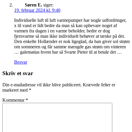
Søren E.
siger:
19. februar 2024 kl. 9:40
Individuelle luft til luft varmepumper har nogle udfordringer,
x til vand er lidt bedre da man så kan opbevare noget af
varmen fra dagen i en varme beholder, bedre er dog
fjernvarme så man ikke individuelt behøver at tænke på det.
Den enkelte Hollænder er nok ligeglad, da han giver sol strøm
om sommeren og får samme mængde gas strøm om vinteren
… galematias hvem har så Svarte Pieter til at betale det …
Besvar
Skriv et svar
Din e-mailadresse vil ikke blive publiceret.
Krævede felter er
markeret med
*
Kommentar
*