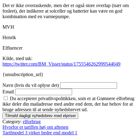
Det er ikke overraskende, men der er også store overlap (især om
foråret), der indikerer at solceller og batterier kan være en god
kombination med en varmepumpe.
MVH
Henrik
Elfluencer
Kilde, med tak:
https://twitter.com/BM_Visser/status/1755546262999544049
{unsubscription_url}
Navn (hvis du vil oplyse det)
Email
Du accepterer privatlivspolitikken, som er at Grønnere elforbrug
ikke deler din mailadresse med andre end dem, der har behov for at
bruge adressen til at sende nyhedsbrevet ud.
Category:
elforbrug
Indlægsnavigation
Hvorfor er tariffen høj om aftenen
Tarifmodel 3 virker bedre end model 1