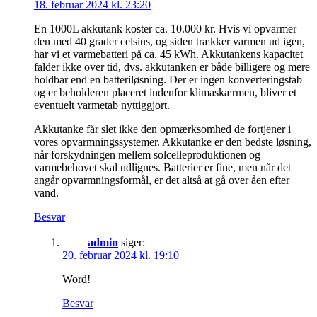
18. februar 2024 kl. 23:20
En 1000L akkutank koster ca. 10.000 kr. Hvis vi opvarmer
den med 40 grader celsius, og siden trækker varmen ud igen,
har vi et varmebatteri på ca. 45 kWh. Akkutankens kapacitet
falder ikke over tid, dvs. akkutanken er både billigere og mere
holdbar end en batteriløsning. Der er ingen konverteringstab
og er beholderen placeret indenfor klimaskærmen, bliver et
eventuelt varmetab nyttiggjort.
Akkutanke får slet ikke den opmærksomhed de fortjener i
vores opvarmningssystemer. Akkutanke er den bedste løsning,
når forskydningen mellem solcelleproduktionen og
varmebehovet skal udlignes. Batterier er fine, men når det
angår opvarmningsformål, er det altså at gå over åen efter
vand.
Besvar
admin
siger:
20. februar 2024 kl. 19:10
Word!
Besvar