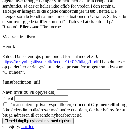
øgede investeringer hænger sammen med elektrificeringen af
samfundet, så der er heller ikke afløb for vreden i den retning.
Tilbage er årsagen til de øgede omkostninger til tab i nettet. De
hænger som bekendt sammen med situationen i Ukraine. Så hvis du
er sur over øgede tariffer kan du få afløb ved at skælde ud på
Rusland. Eller støtte Ukrainerne.
Med venlig hilsen
Henrik
Kilde: Dansk energis principnotat for tarifmodel 3.0,
https://forsyningstilsynet.dk/media/10813/bilag-1.pdf
Hvis du læser
op på det her er det godt at vide, at private forbrugere omtales som
“C-kunder”.
{unsubscription_url}
Navn (hvis du vil oplyse det)
Email
Du accepterer privatlivspolitikken, som er at Grønnere elforbrug
ikke deler din mailadresse med andre end dem, der har behov for at
bruge adressen til at sende nyhedsbrevet ud.
Category:
tariffer