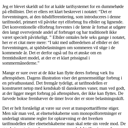
Jeg er blevet skældt ud for at kalde tarifsystemet for en dummebøde
på elbillister. Det er ellers ret klart beskrevet i notatet: “Det er
forventningen, at den tidsdifferentiering, som introduceres i denne
tarifmodel, primært vil påvirke nyt elforbrug fra elbiler og lignende.
Det konventionelle elforbrug forventes i de første år fortsat at udgøre
den langt overvejende andel af forbruget og har traditionelt ikke
været specielt påvirkeligt. ” Elbiler omtales hele seks gange i notatet,
her er et citat mere mere: “I takt med udbredelsen af elbiler er det
forventningen, at spidsbelastningen om sommeren vil stige i de
kommende år. Det er derfor også ud fra et ønske om en
fremtidssikret model, at der er et klart prissignal i
sommermånederne.”
Mange er sure over at de ikke kan flytte deres forbrug væk fra
aftenspidsen. Dagens illustration viser det gennemsnitlige forbrug i
en privathusstand. Det fremgår tydeligt, at tarifmodellen er
konstrueret netop med kendskab til danskernes vaner, man ved godt,
at der ligger meget forbrug på aftenspidsen, der ikke kan flyttes. De
farvede bokse fremhæver de timer hvor der er store belastningsskift.
Det er helt forståeligt at være sur over at transporttarifferne stiger.
Men når man ved, at elnetselskaberne som monopolforretninger er
underlagt stramme regler for opkrævning er det hverken
tarifmodellen eller elnetselskaberne man skal rette sin vrede mod. De