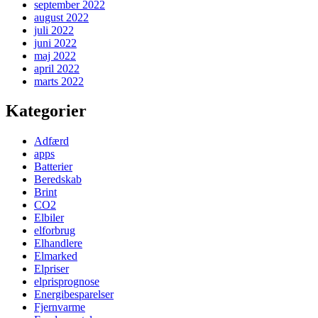
september 2022
august 2022
juli 2022
juni 2022
maj 2022
april 2022
marts 2022
Kategorier
Adfærd
apps
Batterier
Beredskab
Brint
CO2
Elbiler
elforbrug
Elhandlere
Elmarked
Elpriser
elprisprognose
Energibesparelser
Fjernvarme