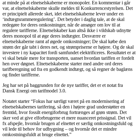
at minde på at elnetselskaberne er monopoler. En kommentar i går
var, at elnetselskaberne skulle meldes til Konkurrencestyrelsen. Det
er principielt allerede sket, idet elnetselskaberne lever under en
‘indtægtsrammeregulering’. Det betyder i daglig tale, at de skal
redegøre for deres omkostninger, når de ansøger om lov til at
regulere tarifferne. Elnetselskaber kan altså ikke i vildskab udnytte
deres monopol til at øge deres indtægter. Desværre er
elnetselskaberne ramt af øgede omkostninger; De skal købe den
strøm der går tabt i deres net, og strømpriserne er højere. Og de skal
investere i ny kapacitet fordi samfundet elektrificeres. Resultatet er at
vi skal betale mere for transporten, uanset hvordan tariffen er fordelt
hen over døgnet. Elnetselskaberne starter med andre ord deres
tarifberegning ud fra en godkendt indtægt, og så regner de baglæns
og finder tarifferne.
Jeg har set på baggrunden for de nye tariffer, det er et notat fra
Dansk Energi om tarifmodel 3.0.
Notatet starter “Fokus har særligt været på en modernisering af
elnetselskabernes tarifering, så den i højere grad understøtter en
fremtid, hvor fossilt energiforbrug fortrænges af grøn strøm. Det
sker ved at give elforbrugerne et mere nuanceret prissignal. Det vil
fx afspejle, hvornår brugen af elnettet er særlig omkostningsfuld og
vil lede til behov for udbygning – og hvornår det er mindre
omkostningsfuldt at bruge elnettet.”