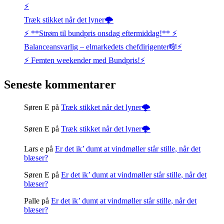
⚡️
Træk stikket når det lyner🌩️
⚡️ **Strøm til bundpris onsdag eftermiddag!** ⚡️
Balanceansvarlig – elmarkedets chefdirigenter🎼⚡
⚡️ Femten weekender med Bundpris!⚡️
Seneste kommentarer
Søren E
på
Træk stikket når det lyner🌩️
Søren E
på
Træk stikket når det lyner🌩️
Lars e
på
Er det ik’ dumt at vindmøller står stille, når det
blæser?
Søren E
på
Er det ik’ dumt at vindmøller står stille, når det
blæser?
Palle
på
Er det ik’ dumt at vindmøller står stille, når det
blæser?