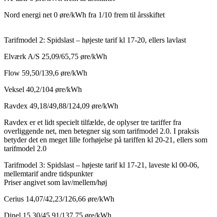
Nord energi net 0 øre/kWh fra 1/10 frem til årsskiftet
Tarifmodel 2: Spidslast – højeste tarif kl 17-20, ellers lavlast
Elværk A/S 25,09/65,75 øre/kWh
Flow 59,50/139,6 øre/kWh
Veksel 40,2/104 øre/kWh
Ravdex 49,18/49,88/124,09 øre/kWh
Ravdex er et lidt specielt tilfælde, de oplyser tre tariffer fra
overliggende net, men betegner sig som tarifmodel 2.0. I praksis
betyder det en meget lille forhøjelse på tariffen kl 20-21, ellers som
tarifmodel 2.0
Tarifmodel 3: Spidslast – højeste tarif kl 17-21, laveste kl 00-06,
mellemtarif andre tidspunkter
Priser angivet som lav/mellem/høj
Cerius 14,07/42,23/126,66 øre/kWh
Dinel 15,30/45,91/137,75 øre/kWh