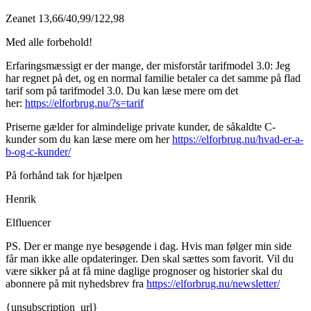
Zeanet 13,66/40,99/122,98
Med alle forbehold!
Erfaringsmæssigt er der mange, der misforstår tarifmodel 3.0: Jeg
har regnet på det, og en normal familie betaler ca det samme på flad
tarif som på tarifmodel 3.0. Du kan læse mere om det
her:
https://elforbrug.nu/?s=tarif
Priserne gælder for almindelige private kunder, de såkaldte C-
kunder som du kan læse mere om her
https://elforbrug.nu/hvad-er-a-
b-og-c-kunder/
På forhånd tak for hjælpen
Henrik
Elfluencer
PS. Der er mange nye besøgende i dag. Hvis man følger min side
får man ikke alle opdateringer. Den skal sættes som favorit. Vil du
være sikker på at få mine daglige prognoser og historier skal du
abonnere på mit nyhedsbrev fra
https://elforbrug.nu/newsletter/
{unsubscription_url}