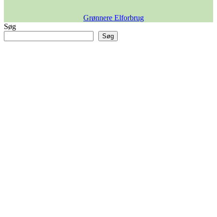
Grønnere Elforbrug
Søg
Søg