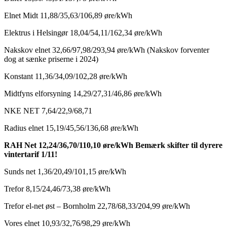
Elnet Midt 11,88/35,63/106,89 øre/kWh
Elektrus i Helsingør 18,04/54,11/162,34 øre/kWh
Nakskov elnet 32,66/97,98/293,94 øre/kWh (Nakskov forventer
dog at sænke priserne i 2024)
Konstant 11,36/34,09/102,28 øre/kWh
Midtfyns elforsyning 14,29/27,31/46,86 øre/kWh
NKE NET 7,64/22,9/68,71
Radius elnet 15,19/45,56/136,68 øre/kWh
RAH Net 12,24/36,70/110,10 øre/kWh Bemærk skifter til dyrere
vintertarif 1/11!
Sunds net 1,36/20,49/101,15 øre/kWh
Trefor 8,15/24,46/73,38 øre/kWh
Trefor el-net øst – Bornholm 22,78/68,33/204,99 øre/kWh
Vores elnet 10,93/32,76/98,29 øre/kWh