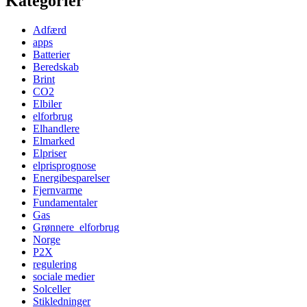
Kategorier
Adfærd
apps
Batterier
Beredskab
Brint
CO2
Elbiler
elforbrug
Elhandlere
Elmarked
Elpriser
elprisprognose
Energibesparelser
Fjernvarme
Fundamentaler
Gas
Grønnere_elforbrug
Norge
P2X
regulering
sociale medier
Solceller
Stikledninger