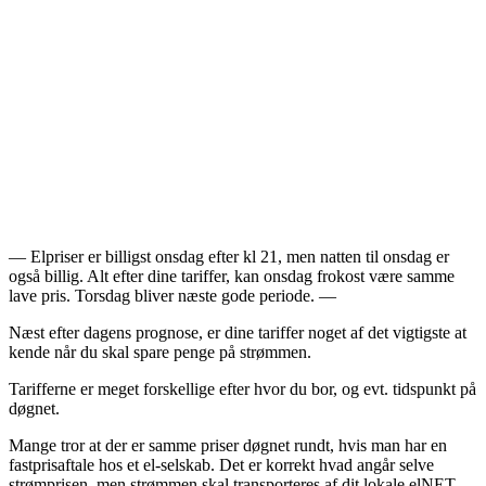
— Elpriser er billigst onsdag efter kl 21, men natten til onsdag er
også billig. Alt efter dine tariffer, kan onsdag frokost være samme
lave pris. Torsdag bliver næste gode periode. —
Næst efter dagens prognose, er dine tariffer noget af det vigtigste at
kende når du skal spare penge på strømmen.
Tarifferne er meget forskellige efter hvor du bor, og evt. tidspunkt på
døgnet.
Mange tror at der er samme priser døgnet rundt, hvis man har en
fastprisaftale hos et el-selskab. Det er korrekt hvad angår selve
strømprisen, men strømmen skal transporteres af dit lokale elNET-