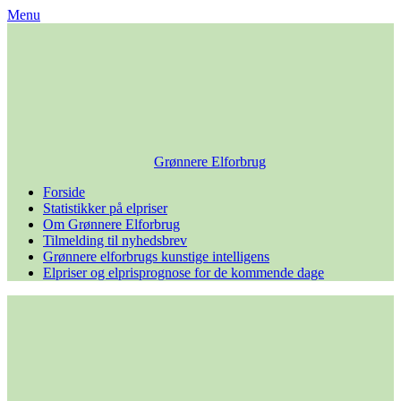
Skip
Menu
to
content
Grønnere Elforbrug
Forside
Statistikker på elpriser
Om Grønnere Elforbrug
Tilmelding til nyhedsbrev
Grønnere elforbrugs kunstige intelligens
Elpriser og elprisprognose for de kommende dage