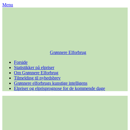
Skip
Menu
to
content
Grønnere Elforbrug
Forside
Statistikker på elpriser
Om Grønnere Elforbrug
Tilmelding til nyhedsbrev
Grønnere elforbrugs kunstige intelligens
Elpriser og elprisprognose for de kommende dage