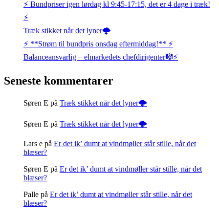
⚡️ Bundpriser igen lørdag kl 9:45-17:15, det er 4 dage i træk!
⚡️
Træk stikket når det lyner🌩️
⚡️ **Strøm til bundpris onsdag eftermiddag!** ⚡️
Balanceansvarlig – elmarkedets chefdirigenter🎼⚡
Seneste kommentarer
Søren E
på
Træk stikket når det lyner🌩️
Søren E
på
Træk stikket når det lyner🌩️
Lars e
på
Er det ik’ dumt at vindmøller står stille, når det
blæser?
Søren E
på
Er det ik’ dumt at vindmøller står stille, når det
blæser?
Palle
på
Er det ik’ dumt at vindmøller står stille, når det
blæser?