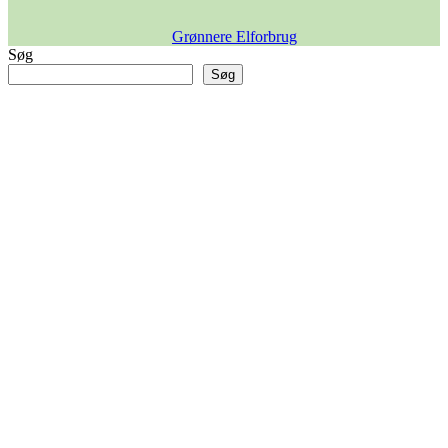
Grønnere Elforbrug
Søg
Søg