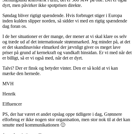
dyrt, men påvirker ikke spotprisen direkte.
Søndag bliver rigtigt spændende. Hvis forbruget stiger i Europa
inden kulden slipper norden, så sidder vi med en rigtig spændende
dag foran os.
I de her situationer er der mange, der mener at vi skal klare os selv
og træde ud af det internationale strømmarked. Jeg minder på, at det
er det skandinaviske elmarked der jævnligt giver os meget lave
priser på grund af kernekraft og vandkaft hinsidan. Er vi med når det
er billigt, så er vi også med, når det er dyrt.
Talvi? Der er finsk og betyder vinter. Den er så kold at vi kan
mærke den hernede.
MVH
Henrik
Elfluencer
PS, der har været et andet opslag oppe tidligere i dag, Grønnere
elforbrug er ikke nogen stor organisation, men stor nok til at det kan
smutte med kommunikationen 🙂