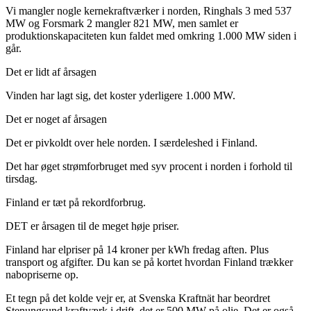
Vi mangler nogle kernekraftværker i norden, Ringhals 3 med 537
MW og Forsmark 2 mangler 821 MW, men samlet er
produktionskapaciteten kun faldet med omkring 1.000 MW siden i
går.
Det er lidt af årsagen
Vinden har lagt sig, det koster yderligere 1.000 MW.
Det er noget af årsagen
Det er pivkoldt over hele norden. I særdeleshed i Finland.
Det har øget strømforbruget med syv procent i norden i forhold til
tirsdag.
Finland er tæt på rekordforbrug.
DET er årsagen til de meget høje priser.
Finland har elpriser på 14 kroner per kWh fredag aften. Plus
transport og afgifter. Du kan se på kortet hvordan Finland trækker
nabopriserne op.
Et tegn på det kolde vejr er, at Svenska Kraftnät har beordret
Stenungsund kraftværk i drift, det er 500 MW på olie. Det er også