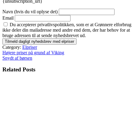
{unsubscription_url}
Navn (hvis du vil oplyse det)
Email
Du accepterer privatlivspolitikken, som er at Grønnere elforbrug
ikke deler din mailadresse med andre end dem, der har behov for at
bruge adressen til at sende nyhedsbrevet ud.
Category:
Elpriser
Indlægsnavigation
Højere priser på grund af Viking
Snydt af børsen
Related Posts