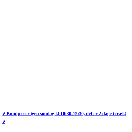
⚡️ Bundpriser igen søndag kl 10:30-15:30, det er 2 dage i træk!
⚡️