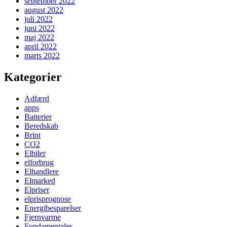
september 2022
august 2022
juli 2022
juni 2022
maj 2022
april 2022
marts 2022
Kategorier
Adfærd
apps
Batterier
Beredskab
Brint
CO2
Elbiler
elforbrug
Elhandlere
Elmarked
Elpriser
elprisprognose
Energibesparelser
Fjernvarme
Fundamentaler