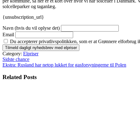
per kommune, så her er et kort over hvor vi har solceller i Danmark. 
solcelleparker og taganlæg.
{unsubscription_url}
Navn (hvis du vil oplyse det)
Email
Du accepterer privatlivspolitikken, som er at Grønnere elforbrug i
Category:
Elpriser
Indlægsnavigation
Sidste chance
Ekstra: Rusland har netop lukket for gasforsyningerne til Polen
Related Posts