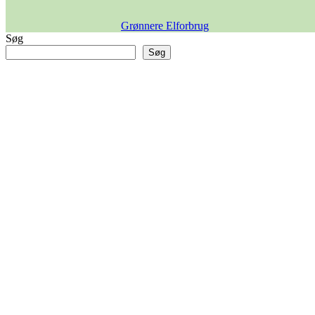
Grønnere Elforbrug
Søg
Søg