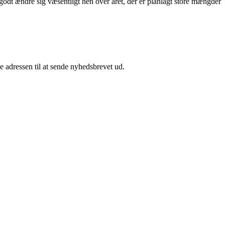
godt ændre sig væsentligt hen over året, der er planlagt store mængder
e adressen til at sende nyhedsbrevet ud.