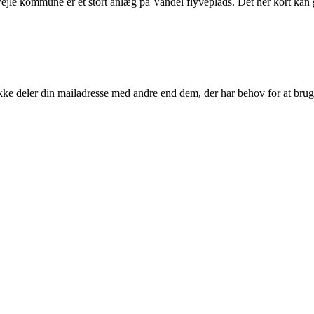
Vejle kommune er et stort anlæg på Vandel flyveplads. Det her kort kan 
kke deler din mailadresse med andre end dem, der har behov for at brug