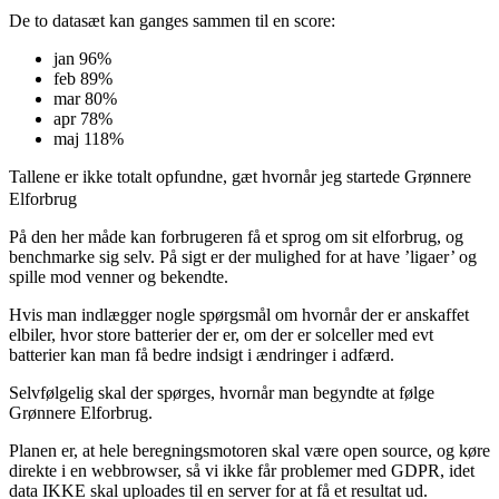
De to datasæt kan ganges sammen til en score:
jan 96%
feb 89%
mar 80%
apr 78%
maj 118%
Tallene er ikke totalt opfundne, gæt hvornår jeg startede Grønnere
Elforbrug
På den her måde kan forbrugeren få et sprog om sit elforbrug, og
benchmarke sig selv. På sigt er der mulighed for at have ’ligaer’ og
spille mod venner og bekendte.
Hvis man indlægger nogle spørgsmål om hvornår der er anskaffet
elbiler, hvor store batterier der er, om der er solceller med evt
batterier kan man få bedre indsigt i ændringer i adfærd.
Selvfølgelig skal der spørges, hvornår man begyndte at følge
Grønnere Elforbrug.
Planen er, at hele beregningsmotoren skal være open source, og køre
direkte i en webbrowser, så vi ikke får problemer med GDPR, idet
data IKKE skal uploades til en server for at få et resultat ud.