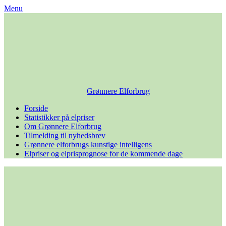
Skip
Menu
to
content
Grønnere Elforbrug
Forside
Statistikker på elpriser
Om Grønnere Elforbrug
Tilmelding til nyhedsbrev
Grønnere elforbrugs kunstige intelligens
Elpriser og elprisprognose for de kommende dage