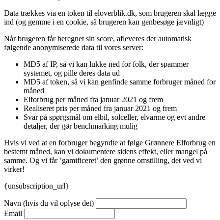
Data trækkes via en token til eloverblik.dk, som brugeren skal lægge
ind (og gemme i en cookie, så brugeren kan genbesøge jævnligt)
Når brugeren får beregnet sin score, afleveres der automatisk
følgende anonymiserede data til vores server:
MD5 af IP, så vi kan lukke ned for folk, der spammer
systemet, og pille deres data ud
MD5 af token, så vi kan genfinde samme forbruger måned for
måned
Elforbrug per måned fra januar 2021 og frem
Realiseret pris per måned fra januar 2021 og frem
Svar på spørgsmål om elbil, solceller, elvarme og evt andre
detaljer, der gør benchmarking mulig
Hvis vi ved at en forbruger begyndte at følge Grønnere Elforbrug en
bestemt måned, kan vi dokumentere sidens effekt, eller mangel på
samme. Og vi får ’gamificeret’ den grønne omstilling, det ved vi
virker!
{unsubscription_url}
Navn (hvis du vil oplyse det)
Email