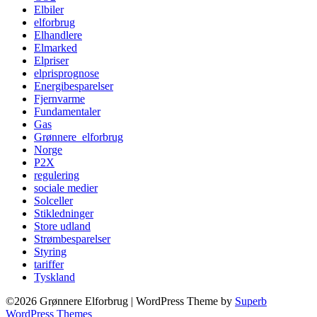
Elbiler
elforbrug
Elhandlere
Elmarked
Elpriser
elprisprognose
Energibesparelser
Fjernvarme
Fundamentaler
Gas
Grønnere_elforbrug
Norge
P2X
regulering
sociale medier
Solceller
Stikledninger
Store udland
Strømbesparelser
Styring
tariffer
Tyskland
©2026 Grønnere Elforbrug
| WordPress Theme by
Superb
WordPress Themes