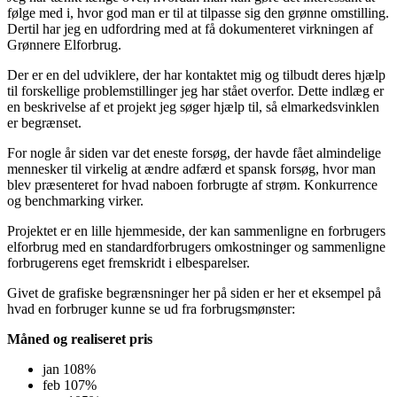
følge med i, hvor god man er til at tilpasse sig den grønne omstilling.
Dertil har jeg en udfordring med at få dokumenteret virkningen af
Grønnere Elforbrug.
Der er en del udviklere, der har kontaktet mig og tilbudt deres hjælp
til forskellige problemstillinger jeg har stået overfor. Dette indlæg er
en beskrivelse af et projekt jeg søger hjælp til, så elmarkedsvinklen
er
begrænset.
For nogle år siden var det eneste forsøg, der havde fået almindelige
mennesker til virkelig at ændre adfærd et spansk forsøg, hvor man
blev præsenteret for hvad naboen forbrugte af strøm. Konkurrence
og benchmarking virker.
Projektet er en lille hjemmeside, der kan sammenligne en forbrugers
elforbrug med en standardforbrugers omkostninger og sammenligne
forbrugerens eget fremskridt i elbesparelser.
Givet de grafiske begrænsninger her på siden er her et eksempel på
hvad en forbruger kunne se ud fra forbrugsmønster:
Måned og realiseret pris
jan 108%
feb 107%