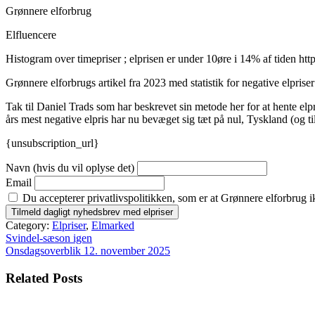
Grønnere elforbrug
Elfluencere
Histogram over timepriser ; elprisen er under 10øre i 14% af tiden h
Grønnere elforbrugs artikel fra 2023 med statistik for negative elpriser
Tak til Daniel Trads som har beskrevet sin metode her for at hente elpr
års mest negative elpris har nu bevæget sig tæt på nul, Tyskland (og 
{unsubscription_url}
Navn (hvis du vil oplyse det)
Email
Du accepterer privatlivspolitikken, som er at Grønnere elforbrug i
Category:
Elpriser
,
Elmarked
Indlægsnavigation
Svindel-sæson igen
Onsdagsoverblik 12. november 2025
Related Posts