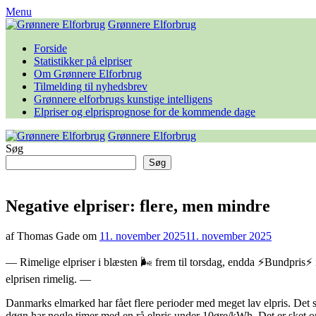
Skip
Menu
to
Grønnere Elforbrug
content
Forside
Statistikker på elpriser
Om Grønnere Elforbrug
Tilmelding til nyhedsbrev
Grønnere elforbrugs kunstige intelligens
Elpriser og elprisprognose for de kommende dage
Grønnere Elforbrug
Søg
Søg
Negative elpriser: flere, men mindre
af Thomas Gade om
11. november 2025
11. november 2025
— Rimelige elpriser i blæsten 🌬 frem til torsdag, endda ⚡️Bundpris⚡️
elprisen rimelig. —
Danmarks elmarked har fået flere perioder med meget lav elpris. Det s
døgn har nogle timer med en rå elpris under 10øre/kWh. Det er sket o