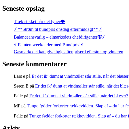
Seneste opslag
Træk stikket når det lyner🌩️
⚡️ **Strøm til bundpris onsdag eftermiddag!** ⚡️
Balanceansvarlig – elmarkedets chefdirigenter🎼⚡
⚡️ Femten weekender med Bundpris!⚡️
Gasmarkedet kan give høje aftenpriser i efteråret og vinteren
Seneste kommentarer
Lars e
på
Er det ik’ dumt at vindmøller står stille, når det blæser
Søren E
på
Er det ik’ dumt at vindmøller står stille, når det blæs
Palle
på
Er det ik’ dumt at vindmøller står stille, når det blæser?
MP
på
Tunge fødder forkorter rækkevidden. Slap af – du har fe
Palle
på
Tunge fødder forkorter rækkevidden. Slap af – du har 
Arkiv