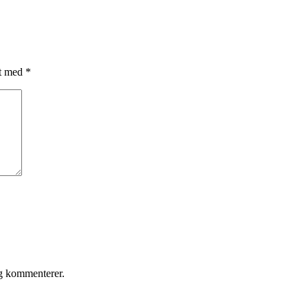
et med
*
eg kommenterer.