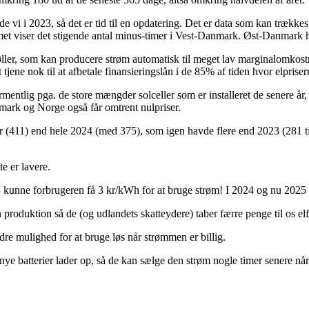
de vi i 2023, så det er tid til en opdatering. Det er data som kan trække
ammet viser det stigende antal minus-timer i Vest-Danmark. Øst-Danmark 
ller, som kan producere strøm automatisk til meget lav marginalomkostn
tjene nok til at afbetale finansieringslån i de 85% af tiden hvor elprise
mentlig pga. de store mængder solceller som er installeret de senere år
nmark og Norge også får omtrent nulpriser.
r (411) end hele 2024 (med 375), som igen havde flere end 2023 (281 t
e er lavere.
23 kunne forbrugeren få 3 kr/kWh for at bruge strøm! I 2024 og nu 2025 
in produktion så de (og udlandets skatteydere) taber færre penge til os el
dre mulighed for at bruge løs når strømmen er billig.
 batterier lader op, så de kan sælge den strøm nogle timer senere når el