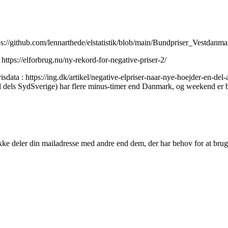
ttps://github.com/lennarthede/elstatistik/blob/main/Bundpriser_Vestdan
 https://elforbrug.nu/ny-rekord-for-negative-priser-2/
isdata : https://ing.dk/artikel/negative-elpriser-naar-nye-hoejder-en-de
til dels SydSverige) har flere minus-timer end Danmark, og weekend er 
kke deler din mailadresse med andre end dem, der har behov for at brug