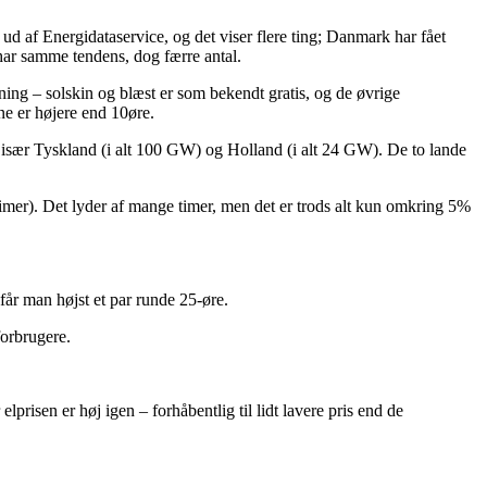
s ud af Energidataservice, og det viser flere ting; Danmark har fået
har samme tendens, dog færre antal.
ing – solskin og blæst er som bekendt gratis, og de øvrige
rne er højere end 10øre.
, især Tyskland (i alt 100 GW) og Holland (i alt 24 GW). De to lande
imer). Det lyder af mange timer, men det er trods alt kun omkring 5%
får man højst et par runde 25-øre.
forbrugere.
prisen er høj igen – forhåbentlig til lidt lavere pris end de