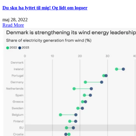
Du sku ha lyttet til mig! Og lidt om logoer
maj 28, 2022
Read More