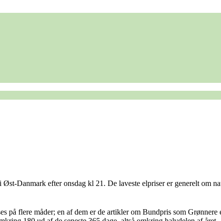
 i Øst-Danmark efter onsdag kl 21. De laveste elpriser er generelt om n
es på flere måder; en af dem er de artikler om Bundpris som Grønnere e
mkring 180 ud af de seneste 365 dage, altså omkring halvdelen af året.