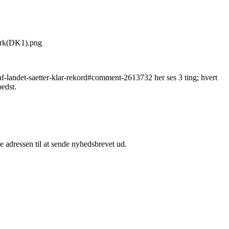
mark(DK1).png
l-af-landet-saetter-klar-rekord#comment-2613732 her ses 3 ting; hvert
bedst.
e adressen til at sende nyhedsbrevet ud.