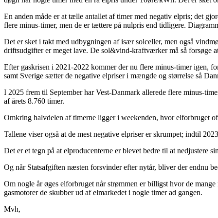
En anden måde er at tælle antallet af timer med negativ elpris; det gjor
flere minus-timer, men de er tættere på nulpris end tidligere. Diagr
Det er sket i takt med udbygningen af især solceller, men også vindmø
driftsudgifter er meget lave. De sol&vind-kraftværker må så forsøge at 
Efter gaskrisen i 2021-2022 kommer der nu flere minus-timer igen, for
samt Sverige sætter de negative elpriser i mængde og størrelse så Da
I 2025 frem til September har Vest-Danmark allerede flere minus-time
af årets 8.760 timer.
Omkring halvdelen af timerne ligger i weekenden, hvor elforbruget oft
Tallene viser også at de mest negative elpriser er skrumpet; indtil 20
Det er et tegn på at elproducenterne er blevet bedre til at nedjustere s
Og når Statsafgiften næsten forsvinder efter nytår, bliver der endnu be
Om nogle år øges elforbruget når strømmen er billigst hvor de mange nye
gasmotorer de skubber ud af elmarkedet i nogle timer ad gangen.
Mvh,