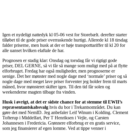
Igen et nydeligt nattedyk kl 05-06 vest for Storebælt. derefter starter
tilløbet til de gode priser overraskende hurtigt. Allerede kl 18 tirsdag
falder priserne, men husk at der er høje transporttariffer til kl 20 for
alle uanset hvilken elaftale de har.
Prognosen er stadig klar: Onsdag og torsdag får vi rigtigt gode
priser, DEL GERNE, så vi får så mange som muligt med på at flytte
elforbruget. Fredag har også muligheder, men prognoserne er
uenige. Det her mønster med nogle dage med ‘normale’ priser og så
nogle dage med meget lave priser forventer jeg holder frem til marts
måned, hvor mønsteret skifter igen. Til den tid får solen og
weekenderne magten tilbage fra vinden.
Husk i øvrigt, at det er sidste chance for at stemme til EWII’s
repræsentantskabsvalg
hvis du bor i Trekantsområdet. Du kan
gøre det med NemID. Jeg anbefaler Leif Winum i Kolding. Clement
Tofterup i Middelfart, Per T Henriksen i Vejle, og Carsten
Johannesen i Fredericia. Grønnere elforbrug er en gratis service,
som jeg finansierer af egen lomme. Ved at tippe venner i