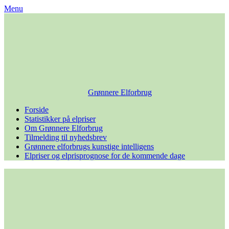
Skip
Menu
to
content
Grønnere Elforbrug
Forside
Statistikker på elpriser
Om Grønnere Elforbrug
Tilmelding til nyhedsbrev
Grønnere elforbrugs kunstige intelligens
Elpriser og elprisprognose for de kommende dage