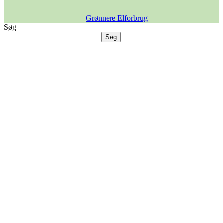
Grønnere Elforbrug
Søg
Søg