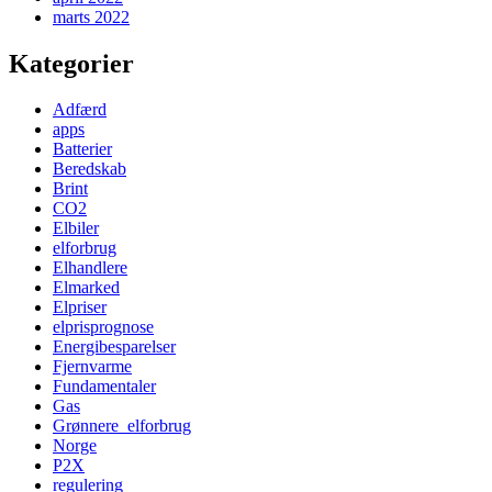
marts 2022
Kategorier
Adfærd
apps
Batterier
Beredskab
Brint
CO2
Elbiler
elforbrug
Elhandlere
Elmarked
Elpriser
elprisprognose
Energibesparelser
Fjernvarme
Fundamentaler
Gas
Grønnere_elforbrug
Norge
P2X
regulering