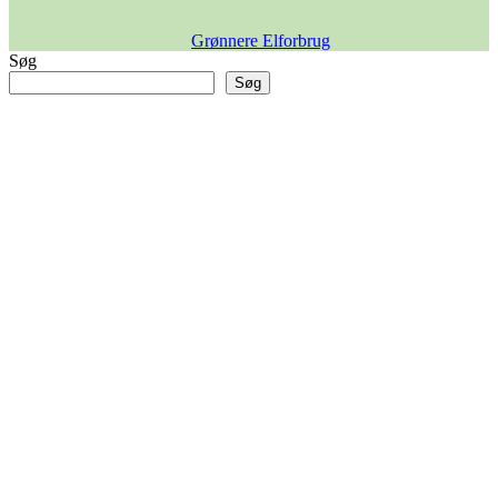
Grønnere Elforbrug
Søg
Søg