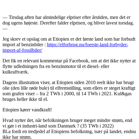
— Tirsdag aften har almindelige elpriser efter årstiden, men det er
dog ugens højeste. Derefter falder elprisen, og bliver lavest torsdag.
—
Jeg skrev et opslag om at Etiopien er det første land som har forbudt
import af benzinbiler :
https://elforbrug.nu/foerste-land-forbyder-
import-af-fossilbiler/
Det fik en relevant kommentar på Facebook, om at det ikke nytter at
flytte udledningen fra en benzinmotor til et diesel- eller
kulkraftværk.
Dagens illustration viser, at Etiopien siden 2010 reelt ikke har brugt
olie (den lille røde bule) til elfremstilling, som ellers er steget kraftigt
som grafen viser – fra 2 TWh i 2000, til 14 TWh i 2021. Kul&gas
bruges heller ikke til el.
Etiopien kører vandkraft!
Hvad nytter det, når befolkningen bruger meget mindre strøm, end
vi gør i et industri-land som Danmark ? (35 TWh i 2022)
Bl.a fordi en tredjedel af Etiopiens befolkning, især på landet, endnu
ikke har strøm.