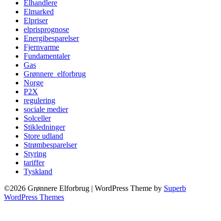
Elhandlere
Elmarked
Elpriser
elprisprognose
Energibesparelser
Fjernvarme
Fundamentaler
Gas
Grønnere_elforbrug
Norge
P2X
regulering
sociale medier
Solceller
Stikledninger
Store udland
Strømbesparelser
Styring
tariffer
Tyskland
©2026 Grønnere Elforbrug
| WordPress Theme by
Superb
WordPress Themes