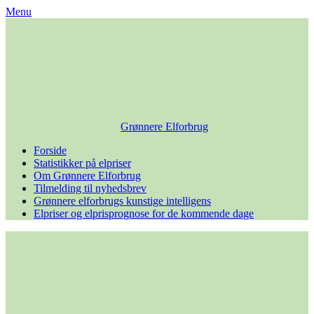
Skip
Menu
to
content
Grønnere Elforbrug
Forside
Statistikker på elpriser
Om Grønnere Elforbrug
Tilmelding til nyhedsbrev
Grønnere elforbrugs kunstige intelligens
Elpriser og elprisprognose for de kommende dage