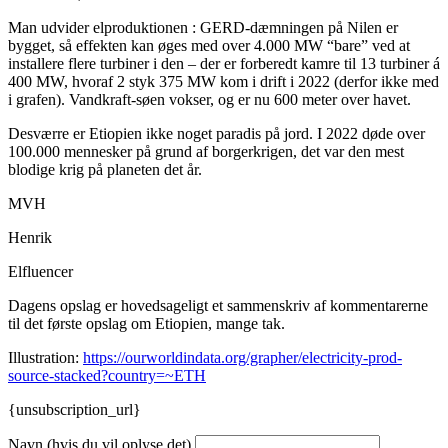
Man udvider elproduktionen : GERD-dæmningen på Nilen er
bygget, så effekten kan øges med over 4.000 MW “bare” ved at
installere flere turbiner i den – der er forberedt kamre til 13 turbiner á
400 MW, hvoraf 2 styk 375 MW kom i drift i 2022 (derfor ikke med
i grafen). Vandkraft-søen vokser, og er nu 600 meter over havet.
Desværre er Etiopien ikke noget paradis på jord. I 2022 døde over
100.000 mennesker på grund af borgerkrigen, det var den mest
blodige krig på planeten det år.
MVH
Henrik
Elfluencer
Dagens opslag er hovedsageligt et sammenskriv af kommentarerne
til det første opslag om Etiopien, mange tak.
Illustration:
https://ourworldindata.org/grapher/electricity-prod-
source-stacked?country=~ETH
{unsubscription_url}
Navn (hvis du vil oplyse det)