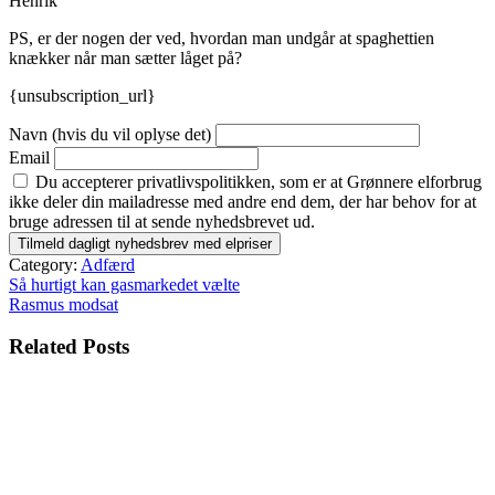
Henrik
PS, er der nogen der ved, hvordan man undgår at spaghettien
knækker når man sætter låget på?
{unsubscription_url}
Navn (hvis du vil oplyse det)
Email
Du accepterer privatlivspolitikken, som er at Grønnere elforbrug
ikke deler din mailadresse med andre end dem, der har behov for at
bruge adressen til at sende nyhedsbrevet ud.
Category:
Adfærd
Indlægsnavigation
Så hurtigt kan gasmarkedet vælte
Rasmus modsat
Related Posts