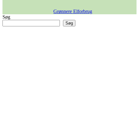
Grønnere Elforbrug
Søg
Søg