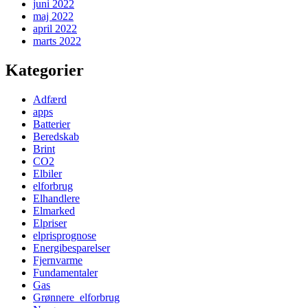
juni 2022
maj 2022
april 2022
marts 2022
Kategorier
Adfærd
apps
Batterier
Beredskab
Brint
CO2
Elbiler
elforbrug
Elhandlere
Elmarked
Elpriser
elprisprognose
Energibesparelser
Fjernvarme
Fundamentaler
Gas
Grønnere_elforbrug