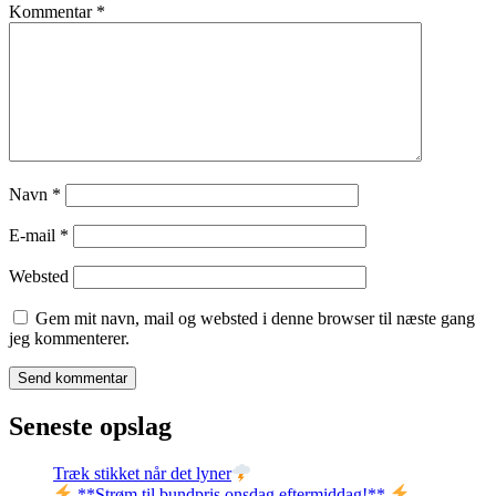
Kommentar
*
Navn
*
E-mail
*
Websted
Gem mit navn, mail og websted i denne browser til næste gang
jeg kommenterer.
Seneste opslag
Træk stikket når det lyner
**Strøm til bundpris onsdag eftermiddag!**