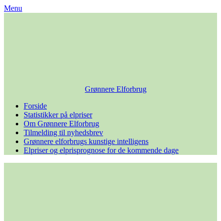
Skip
Menu
to
content
Grønnere Elforbrug
Forside
Statistikker på elpriser
Om Grønnere Elforbrug
Tilmelding til nyhedsbrev
Grønnere elforbrugs kunstige intelligens
Elpriser og elprisprognose for de kommende dage