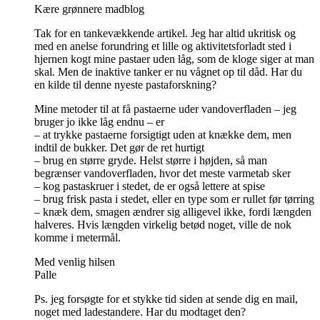
Kære grønnere madblog
Tak for en tankevækkende artikel. Jeg har altid ukritisk og
med en anelse forundring et lille og aktivitetsforladt sted i
hjernen kogt mine pastaer uden låg, som de kloge siger at man
skal. Men de inaktive tanker er nu vågnet op til dåd. Har du
en kilde til denne nyeste pastaforskning?
Mine metoder til at få pastaerne uder vandoverfladen – jeg
bruger jo ikke låg endnu – er
– at trykke pastaerne forsigtigt uden at knække dem, men
indtil de bukker. Det gør de ret hurtigt
– brug en større gryde. Helst større i højden, så man
begrænser vandoverfladen, hvor det meste varmetab sker
– kog pastaskruer i stedet, de er også lettere at spise
– brug frisk pasta i stedet, eller en type som er rullet før tørring
– knæk dem, smagen ændrer sig alligevel ikke, fordi længden
halveres. Hvis længden virkelig betød noget, ville de nok
komme i metermål.
Med venlig hilsen
Palle
Ps. jeg forsøgte for et stykke tid siden at sende dig en mail,
noget med ladestandere. Har du modtaget den?