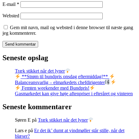
E-mail
*
Websted
Gem mit navn, mail og websted i denne browser til næste gang
jeg kommenterer.
Seneste opslag
Træk stikket når det lyner
**Strøm til bundpris onsdag eftermiddag!**
Balanceansvarlig – elmarkedets chefdirigenter
Femten weekender med Bundpris!
Gasmarkedet kan give høje aftenpriser i efteråret og vinteren
Seneste kommentarer
Søren E
på
Træk stikket når det lyner
Lars e
på
Er det ik’ dumt at vindmøller står stille, når det
blæser?