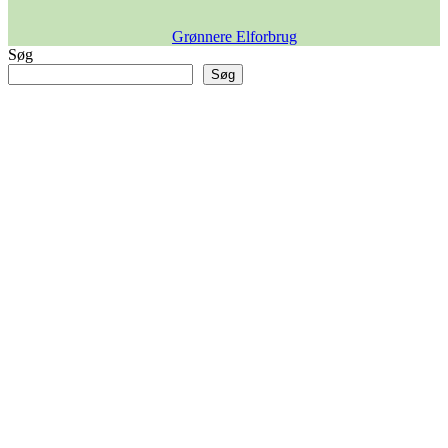
Grønnere Elforbrug
Søg
Søg