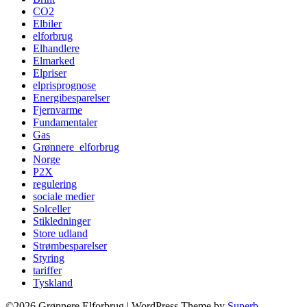
CO2
Elbiler
elforbrug
Elhandlere
Elmarked
Elpriser
elprisprognose
Energibesparelser
Fjernvarme
Fundamentaler
Gas
Grønnere_elforbrug
Norge
P2X
regulering
sociale medier
Solceller
Stikledninger
Store udland
Strømbesparelser
Styring
tariffer
Tyskland
©2026 Grønnere Elforbrug
| WordPress Theme by
Superb