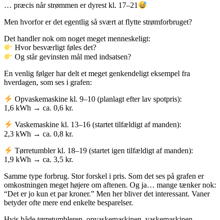
… præcis når strømmen er dyrest kl. 17–21
Men hvorfor er det egentlig så svært at flytte strømforbruget?
Det handler nok om noget meget menneskeligt:
Hvor besværligt føles det?
Og står gevinsten mål med indsatsen?
En venlig følger har delt et meget genkendeligt eksempel fra
hverdagen, som ses i grafen:
Opvaskemaskine kl. 9–10 (planlagt efter lav spotpris):
1,6 kWh → ca. 0,6 kr.
Vaskemaskine kl. 13–16 (startet tilfældigt af manden):
2,3 kWh → ca. 0,8 kr.
Tørretumbler kl. 18–19 (startet igen tilfældigt af manden):
1,9 kWh → ca. 3,5 kr.
Samme type forbrug. Stor forskel i pris. Som det ses på grafen er
omkostningen meget højere om aftenen. Og ja… mange tænker nok:
“Det er jo kun et par kroner.” Men her bliver det interessant. Vaner
betyder ofte mere end enkelte besparelser.
Hvis både tørretumbleren, opvaskemaskinen, vaskemaskinen,