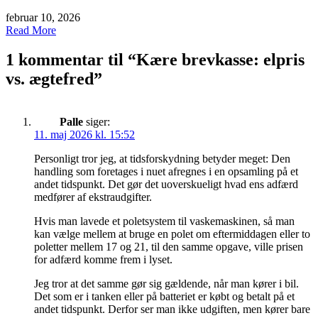
februar 10, 2026
Read More
1 kommentar til “
Kære brevkasse: elpris
vs. ægtefred
”
Palle
siger:
11. maj 2026 kl. 15:52
Personligt tror jeg, at tidsforskydning betyder meget: Den
handling som foretages i nuet afregnes i en opsamling på et
andet tidspunkt. Det gør det uoverskueligt hvad ens adfærd
medfører af ekstraudgifter.
Hvis man lavede et poletsystem til vaskemaskinen, så man
kan vælge mellem at bruge en polet om eftermiddagen eller to
poletter mellem 17 og 21, til den samme opgave, ville prisen
for adfærd komme frem i lyset.
Jeg tror at det samme gør sig gældende, når man kører i bil.
Det som er i tanken eller på batteriet er købt og betalt på et
andet tidspunkt. Derfor ser man ikke udgiften, men kører bare