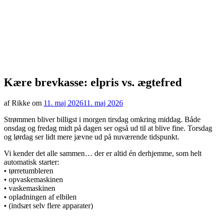
Kære brevkasse: elpris vs. ægtefred
af Rikke om
11. maj 2026
11. maj 2026
Strømmen bliver billigst i morgen tirsdag omkring middag. Både
onsdag og fredag midt på dagen ser også ud til at blive fine. Torsdag
og lørdag ser lidt mere jævne ud på nuværende tidspunkt.
Vi kender det alle sammen… der er altid én derhjemme, som helt
automatisk starter:
• tørretumbleren
• opvaskemaskinen
• vaskemaskinen
• opladningen af elbilen
• (indsæt selv flere apparater)