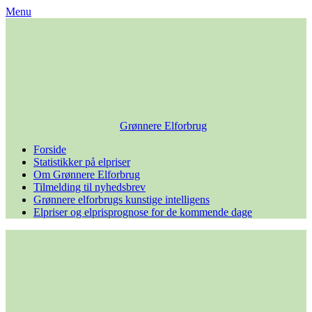
Skip
Menu
to
content
Grønnere Elforbrug
Forside
Statistikker på elpriser
Om Grønnere Elforbrug
Tilmelding til nyhedsbrev
Grønnere elforbrugs kunstige intelligens
Elpriser og elprisprognose for de kommende dage