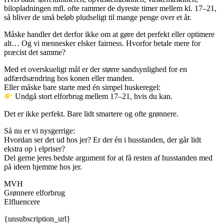
bilopladningen mfl. ofte rammer de dyreste timer mellem kl. 17–21,
så bliver de små beløb pludseligt til mange penge over et år.
Måske handler det derfor ikke om at gøre det perfekt eller optimere
alt… Og vi mennesker elsker fairness. Hvorfor betale mere for
præcist det samme?
Med et overskueligt mål er der større sandsynlighed for en
adfærdsændring hos konen eller manden.
Eller måske bare starte med én simpel huskeregel:
Undgå stort elforbrug mellem 17–21, hvis du kan.
Det er ikke perfekt. Bare lidt smartere og ofte grønnere.
Så nu er vi nysgerrige:
Hvordan ser det ud hos jer? Er der én i husstanden, der går lidt
ekstra op i elpriser?
Del gerne jeres bedste argument for at få resten af husstanden med
på ideen hjemme hos jer.
MVH
Grønnere elforbrug
Elfluencere
{unsubscription_url}