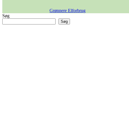
Grønnere Elforbrug
Søg
Søg