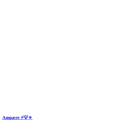
Ampære ⚡️💡🔅