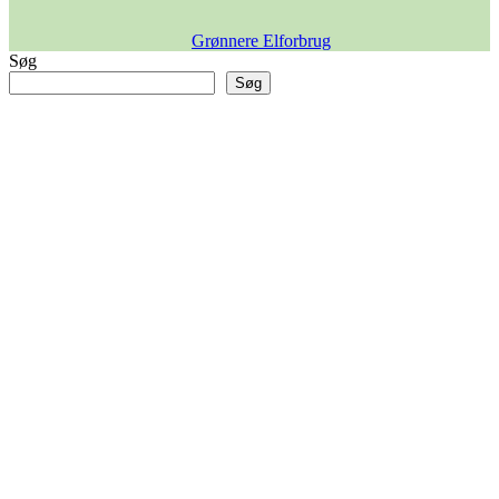
Grønnere Elforbrug
Søg
Søg