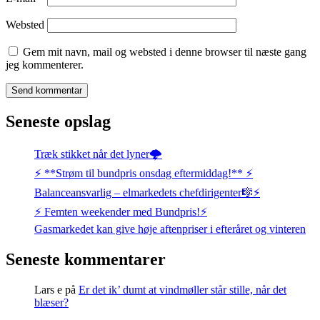
Websted
Gem mit navn, mail og websted i denne browser til næste gang
jeg kommenterer.
Seneste opslag
Træk stikket når det lyner🌩️
⚡️ **Strøm til bundpris onsdag eftermiddag!** ⚡️
Balanceansvarlig – elmarkedets chefdirigenter🎼⚡
⚡️ Femten weekender med Bundpris!⚡️
Gasmarkedet kan give høje aftenpriser i efteråret og vinteren
Seneste kommentarer
Lars e
på
Er det ik’ dumt at vindmøller står stille, når det
blæser?