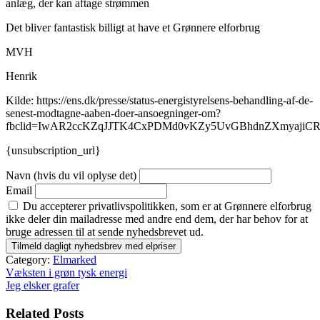
anlæg, der kan aftage strømmen
Det bliver fantastisk billigt at have et Grønnere elforbrug
MVH
Henrik
Kilde: https://ens.dk/presse/status-energistyrelsens-behandling-af-de-
senest-modtagne-aaben-doer-ansoegninger-om?
fbclid=IwAR2ccKZqJJTK4CxPDMd0vKZy5UvGBhdnZXmyaji
{unsubscription_url}
Navn (hvis du vil oplyse det)
Email
Du accepterer privatlivspolitikken, som er at Grønnere elforbrug
ikke deler din mailadresse med andre end dem, der har behov for at
bruge adressen til at sende nyhedsbrevet ud.
Category:
Elmarked
Indlægsnavigation
Væksten i grøn tysk energi
Jeg elsker grafer
Related Posts