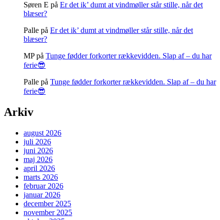
Søren E
på
Er det ik’ dumt at vindmøller står stille, når det
blæser?
Palle
på
Er det ik’ dumt at vindmøller står stille, når det
blæser?
MP
på
Tunge fødder forkorter rækkevidden. Slap af – du har
ferie😎
Palle
på
Tunge fødder forkorter rækkevidden. Slap af – du har
ferie😎
Arkiv
august 2026
juli 2026
juni 2026
maj 2026
april 2026
marts 2026
februar 2026
januar 2026
december 2025
november 2025