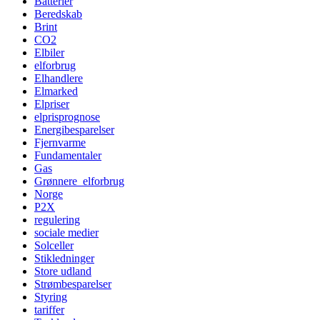
Batterier
Beredskab
Brint
CO2
Elbiler
elforbrug
Elhandlere
Elmarked
Elpriser
elprisprognose
Energibesparelser
Fjernvarme
Fundamentaler
Gas
Grønnere_elforbrug
Norge
P2X
regulering
sociale medier
Solceller
Stikledninger
Store udland
Strømbesparelser
Styring
tariffer