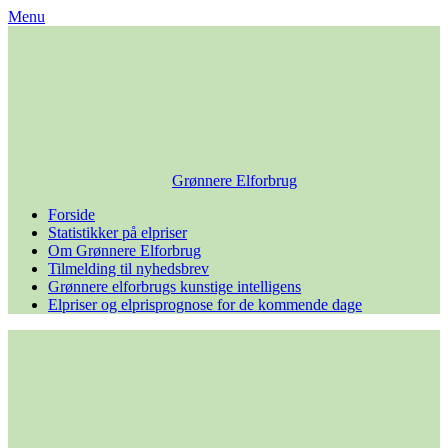
Skip
Menu
to
content
Grønnere Elforbrug
Forside
Statistikker på elpriser
Om Grønnere Elforbrug
Tilmelding til nyhedsbrev
Grønnere elforbrugs kunstige intelligens
Elpriser og elprisprognose for de kommende dage