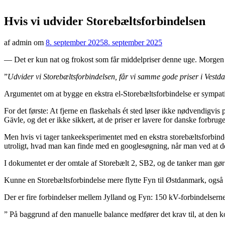
Hvis vi udvider Storebæltsforbindelsen
af admin om
8. september 2025
8. september 2025
— Det er kun nat og frokost som får middelpriser denne uge. Morgen
”
Udvider vi Storebæltsforbindelsen, får vi samme gode priser i Vest
Argumentet om at bygge en ekstra el-Storebæltsforbindelse er sympati
For det første: At fjerne en flaskehals ét sted løser ikke nødvendigvis
Gävle, og det er ikke sikkert, at de priser er lavere for danske forbruge
Men hvis vi tager tankeeksperimentet med en ekstra storebæltsforbindel
utroligt, hvad man kan finde med en googlesøgning, når man ved at 
I dokumentet er der omtale af Storebælt 2, SB2, og de tanker man gør s
Kunne en Storebæltsforbindelse mere flytte Fyn til Østdanmark, og
Der er fire forbindelser mellem Jylland og Fyn: 150 kV-forbindelsern
” På baggrund af den manuelle balance medfører det krav til, at den k