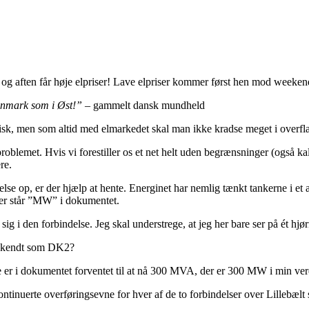
 og aften får høje elpriser! Lave elpriser kommer først hen mod weeke
danmark som i Øst!”
– gammelt dansk mundheld
sk, men som altid med elmarkedet skal man ikke kradse meget i overflad
 problemet. Hvis vi forestiller os et net helt uden begrænsninger (også k
re.
se op, er der hjælp at hente. Energinet har nemlig tænkt tankerne i et 
der står ”MW” i dokumentet.
ig i den forbindelse. Jeg skal understrege, at jeg her bare ser på ét hj
så kendt som DK2?
e er i dokumentet forventet til at nå 300 MVA, der er 300 MW i min ve
ontinuerte overføringsevne for hver af de to forbindelser over Lillebælt