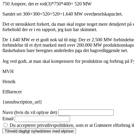
750 Ampere, det er rod(3)*750*400= 520 MW
Samlet set 300+300+520+520=1.640 MW overførselskapacitet.
Det er stensikkert forkert, da man skal regne noget mere detaljeret på et
forbehold der er i en rapport, jeg kun har skimmet.
De 1.640 MW er et godt nok tal til mig: Der er 2.500 MW forbindelse
forbindelse til et dyrt marked med over 200.000 MW produktionskapacit
flaskehalsen bare beregnes anderledes pga det bagvedliggende net.
Jeg ved godt, at man skal kompensere for produktion og forbrug på Fyn
MVH
Henrik
Elfluencer
{unsubscription_url}
Navn (hvis du vil oplyse det)
Email
Du accepterer privatlivspolitikken, som er at Grønnere elforbrug i