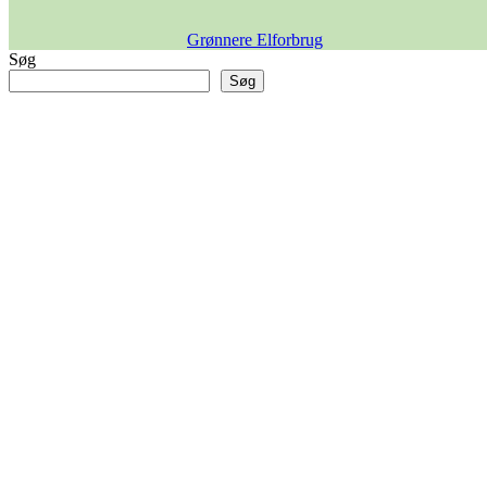
Grønnere Elforbrug
Søg
Søg