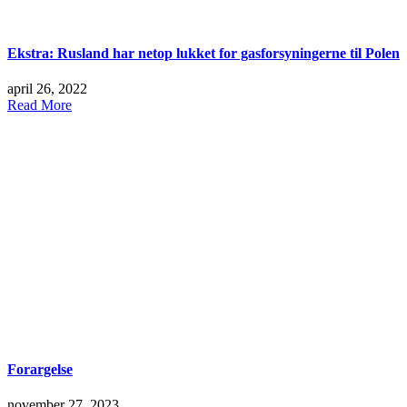
Ekstra: Rusland har netop lukket for gasforsyningerne til Polen
april 26, 2022
Read More
Forargelse
november 27, 2023