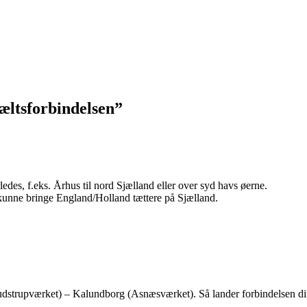
æltsforbindelsen
”
edes, f.eks. Århus til nord Sjælland eller over syd havs øerne.
kunne bringe England/Holland tættere på Sjælland.
dstrupværket) – Kalundborg (Asnæsværket). Så lander forbindelsen dire