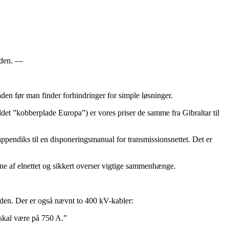
nden. —
en før man finder forhindringer for simple løsninger.
aldet ”kobberplade Europa”) er vores priser de samme fra Gibraltar til
appendiks til en disponeringsmanual for transmissionsnettet. Det er
ørne af elnettet og sikkert overser vigtige sammenhænge.
rden. Der er også nævnt to 400 kV-kabler:
 skal være på 750 A.”