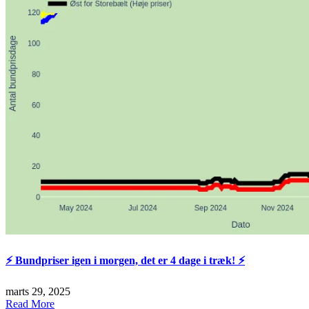
⚡️ Bundpriser igen i morgen, det er 4 dage i træk! ⚡️
marts 29, 2025
Read More