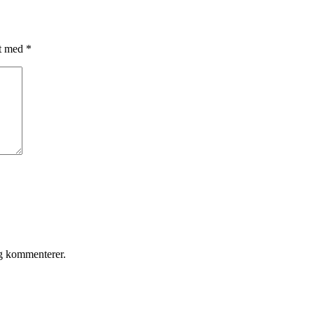
et med
*
eg kommenterer.