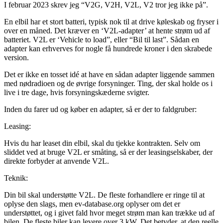
I februar 2023 skrev jeg “V2G, V2H, V2L, V2 tror jeg ikke på”.
En elbil har et stort batteri, typisk nok til at drive køleskab og fryser i
over en måned. Det kræver en ‘V2L-adapter’ at hente strøm ud af
batteriet. V2L er ‘Vehicle to load”, eller “Bil til last”. Sådan en
adapter kan erhverves for nogle få hundrede kroner i den skrabede
version.
Det er ikke en tosset idé at have en sådan adapter liggende sammen
med nødradioen og de øvrige forsyninger. Ting, der skal holde os i
live i tre dage, hvis forsyningskæderne svigter.
Inden du farer ud og køber en adapter, så er der to faldgruber:
Leasing:
Hvis du har leaset din elbil, skal du tjekke kontrakten. Selv om
sliddet ved at bruge V2L er småting, så er der leasingselskaber, der
direkte forbyder at anvende V2L.
Teknik:
Din bil skal understøtte V2L. De fleste forhandlere er ringe til at
oplyse den slags, men ev-database.org oplyser om det er
understøttet, og i givet fald hvor meget strøm man kan trække ud af
bilen. De fleste biler kan levere over 3 kW. Det betyder, at den reelle