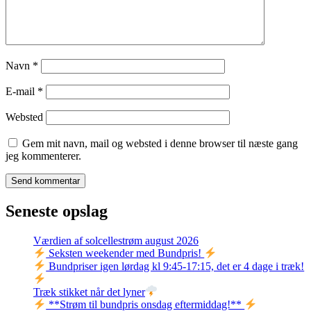
Navn
*
E-mail
*
Websted
Gem mit navn, mail og websted i denne browser til næste gang
jeg kommenterer.
Seneste opslag
Værdien af solcellestrøm august 2026
Seksten weekender med Bundpris!
Bundpriser igen lørdag kl 9:45-17:15, det er 4 dage i træk!
Træk stikket når det lyner
**Strøm til bundpris onsdag eftermiddag!**