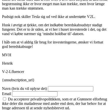
begrænsning ikke er hvor meget man kan trække, men hvor længe
man kan trække strømmen.
Pudsigt nok skiller Tesla sig ud ved ikke at understøtte V2L.
Husk i øvrigt at tjekke, om det indkøbte beredskabsudstyr stadigt
fungerer. Det er to år siden, at vi her i huset investerede i det, og det
vand vi købte nærmer sig ‘mindst holdbar til’-datoen.
I håb om at vi aldrig får brug for investeringerne, ønsker vi fortsat
god beredskabsuge!
MVH
Henrik
V-2-Lfluencer
{unsubscription_url}
Navn (hvis du vil oplyse det)
Email
Du accepterer privatlivspolitikken, som er at Grønnere elforbrug
ikke deler din mailadresse med andre end dem, der har behov for at
bruge adressen til at sende nyhedsbrevet ud.