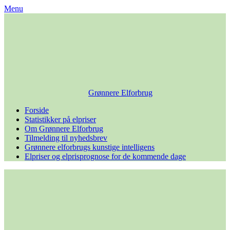
Skip
Menu
to
content
Grønnere Elforbrug
Forside
Statistikker på elpriser
Om Grønnere Elforbrug
Tilmelding til nyhedsbrev
Grønnere elforbrugs kunstige intelligens
Elpriser og elprisprognose for de kommende dage