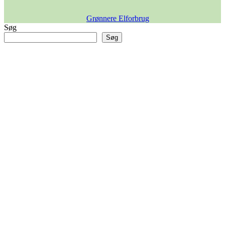
Grønnere Elforbrug
Søg
Søg