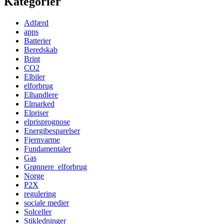
Kategorier
Adfærd
apps
Batterier
Beredskab
Brint
CO2
Elbiler
elforbrug
Elhandlere
Elmarked
Elpriser
elprisprognose
Energibesparelser
Fjernvarme
Fundamentaler
Gas
Grønnere_elforbrug
Norge
P2X
regulering
sociale medier
Solceller
Stikledninger