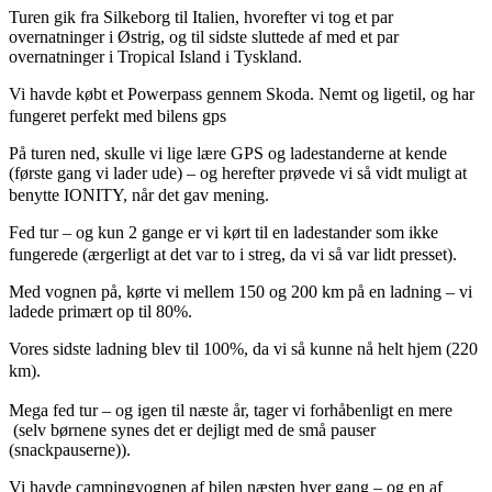
Turen gik fra Silkeborg til Italien, hvorefter vi tog et par
overnatninger i Østrig, og til sidste sluttede af med et par
overnatninger i Tropical Island i Tyskland.
Vi havde købt et Powerpass gennem Skoda. Nemt og ligetil, og har
fungeret perfekt med bilens gps
På turen ned, skulle vi lige lære GPS og ladestanderne at kende
(første gang vi lader ude) – og herefter prøvede vi så vidt muligt at
benytte IONITY, når det gav mening.
Fed tur – og kun 2 gange er vi kørt til en ladestander som ikke
fungerede (ærgerligt at det var to i streg, da vi så var lidt presset).
Med vognen på, kørte vi mellem 150 og 200 km på en ladning – vi
ladede primært op til 80%.
Vores sidste ladning blev til 100%, da vi så kunne nå helt hjem (220
km).
Mega fed tur – og igen til næste år, tager vi forhåbenligt en mere
(selv børnene synes det er dejligt med de små pauser
(snackpauserne)).
Vi havde campingvognen af bilen næsten hver gang – og en af