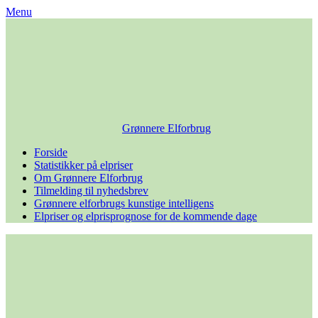
Skip
Menu
to
content
Grønnere Elforbrug
Forside
Statistikker på elpriser
Om Grønnere Elforbrug
Tilmelding til nyhedsbrev
Grønnere elforbrugs kunstige intelligens
Elpriser og elprisprognose for de kommende dage