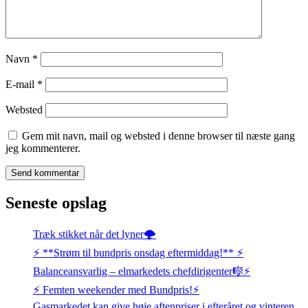
Navn
*
E-mail
*
Websted
Gem mit navn, mail og websted i denne browser til næste gang
jeg kommenterer.
Seneste opslag
Træk stikket når det lyner🌩️
⚡️ **Strøm til bundpris onsdag eftermiddag!** ⚡️
Balanceansvarlig – elmarkedets chefdirigenter🎼⚡
⚡️ Femten weekender med Bundpris!⚡️
Gasmarkedet kan give høje aftenpriser i efteråret og vinteren