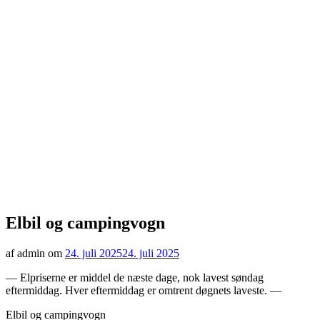
Elbil og campingvogn
af admin om
24. juli 2025
24. juli 2025
— Elpriserne er middel de næste dage, nok lavest søndag
eftermiddag. Hver eftermiddag er omtrent døgnets laveste. —
Elbil og campingvogn