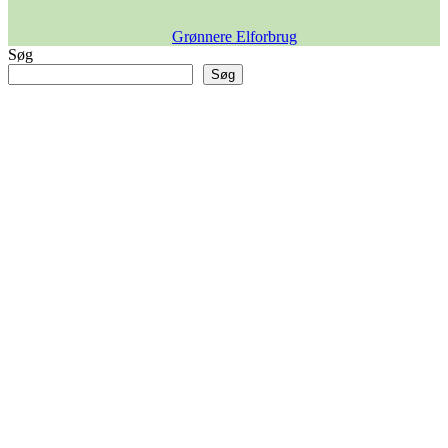
Grønnere Elforbrug
Søg
Søg