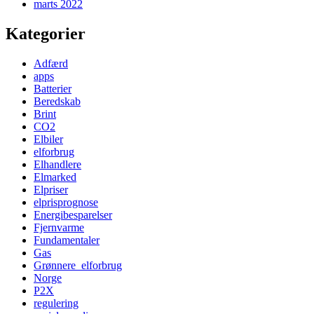
marts 2022
Kategorier
Adfærd
apps
Batterier
Beredskab
Brint
CO2
Elbiler
elforbrug
Elhandlere
Elmarked
Elpriser
elprisprognose
Energibesparelser
Fjernvarme
Fundamentaler
Gas
Grønnere_elforbrug
Norge
P2X
regulering