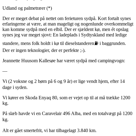
Udland og palmetræer (*)
Der er meget debat på nettet om ferieturen sydpå. Kort fortalt synes
erfaringerne at være, at man mageligt og nogenlunde overkommeligt
kan komme sydpå med en elbil. Der er sjældent kø, men ét opslag
synes jeg var meget sjovt: En ladeplads i Sydtyskland med ledige
standere, mens folk holdt i kø til dieselstanderen⛽️ i baggrunden.
Der er ingen teknologier, der er perfekte ;-).
Jeannette Huusom Kallesøe har været sydpå med campingvogn:
—
Vi (2 voksne og 2 børn på 6 og 9 år) er lige vendt hjem, efter 14
dage i syden.
Vi kører en Skoda Enyaq 80, som er vejet op til at må trække 1200
kg.
På slæb havde vi en Caravelair 496 Alba, med en totalvægt på 1200
kg.
Alt er gået smertefrit, vi har tilbagelagt 3.840 km.