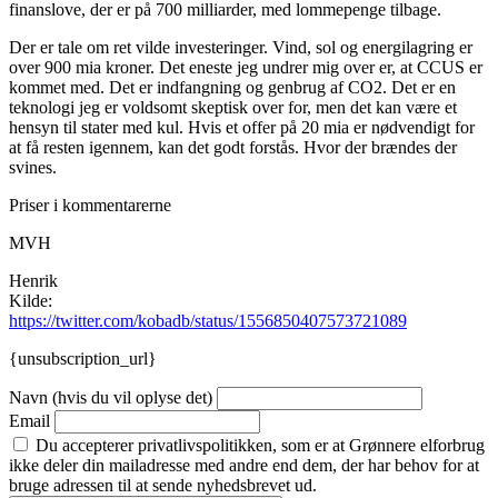
finanslove, der er på 700 milliarder, med lommepenge tilbage.
Der er tale om ret vilde investeringer. Vind, sol og energilagring er
over 900 mia kroner. Det eneste jeg undrer mig over er, at CCUS er
kommet med. Det er indfangning og genbrug af CO2. Det er en
teknologi jeg er voldsomt skeptisk over for, men det kan være et
hensyn til stater med kul. Hvis et offer på 20 mia er nødvendigt for
at få resten igennem, kan det godt forstås. Hvor der brændes der
svines.
Priser i kommentarerne
MVH
Henrik
Kilde:
https://twitter.com/kobadb/status/1556850407573721089
{unsubscription_url}
Navn (hvis du vil oplyse det)
Email
Du accepterer privatlivspolitikken, som er at Grønnere elforbrug
ikke deler din mailadresse med andre end dem, der har behov for at
bruge adressen til at sende nyhedsbrevet ud.