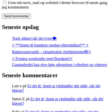
Gem mit navn, mail og websted i denne browser til næste gang
jeg kommenterer.
Seneste opslag
Træk stikket når det lyner🌩️
⚡️ **Strøm til bundpris onsdag eftermiddag!** ⚡️
Balanceansvarlig – elmarkedets chefdirigenter🎼⚡
⚡️ Femten weekender med Bundpris!⚡️
Gasmarkedet kan give høje aftenpriser i efteråret og vinteren
Seneste kommentarer
Lars e
på
Er det ik’ dumt at vindmøller står stille, når det
blæser?
Søren E
på
Er det ik’ dumt at vindmøller står stille, når det
blæser?
Palle
på
Er det ik’ dumt at vindmøller står stille, når det