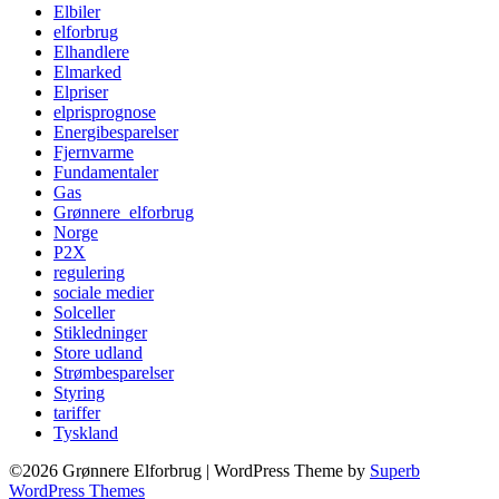
Elbiler
elforbrug
Elhandlere
Elmarked
Elpriser
elprisprognose
Energibesparelser
Fjernvarme
Fundamentaler
Gas
Grønnere_elforbrug
Norge
P2X
regulering
sociale medier
Solceller
Stikledninger
Store udland
Strømbesparelser
Styring
tariffer
Tyskland
©2026 Grønnere Elforbrug
| WordPress Theme by
Superb
WordPress Themes