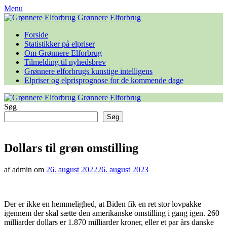
Skip
Menu
to
Grønnere Elforbrug
content
Forside
Statistikker på elpriser
Om Grønnere Elforbrug
Tilmelding til nyhedsbrev
Grønnere elforbrugs kunstige intelligens
Elpriser og elprisprognose for de kommende dage
Grønnere Elforbrug
Søg
Søg
Dollars til grøn omstilling
af admin om
26. august 2022
26. august 2023
Der er ikke en hemmelighed, at Biden fik en ret stor lovpakke
igennem der skal sætte den amerikanske omstilling i gang igen. 260
milliarder dollars er 1.870 milliarder kroner, eller et par års danske