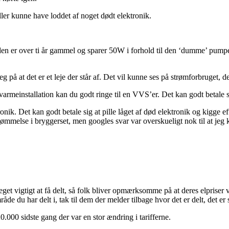
ler kunne have loddet af noget dødt elektronik.
en er over ti år gammel og sparer 50W i forhold til den ‘dumme’ pump
g på at det er et leje der står af. Det vil kunne ses på strømforbruget, d
armeinstallation kan du godt ringe til en VVS’er. Det kan godt betale s
nik. Det kan godt betale sig at pille låget af død elektronik og kigge 
vømmelse i bryggerset, men googles svar var overskueligt nok til at jeg 
t vigtigt at få delt, så folk bliver opmærksomme på at deres elpriser va
du har delt i, tak til dem der melder tilbage hvor det er delt, det er s
0.000 sidste gang der var en stor ændring i tarifferne.