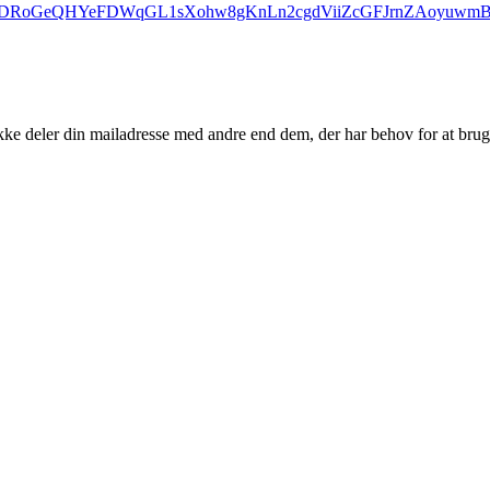
svtquwbDRoGeQHYeFDWqGL1sXohw8gKnLn2cgdViiZcGFJrnZAoyuwm
kke deler din mailadresse med andre end dem, der har behov for at brug