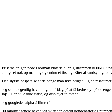
Priserne er igen nede i normalt vinterleje, brug strømmen kl 00-06 i n
at tage et nøk op mandag og endnu et tirsdag. Efter al sandsynlighed v
Den største besparelse er de penge man ikke bruger. Og de ressourcer
Jeg skulle egentlig have brugt en fridag på at få bedre styr på de eng
ihjel. Den ville ikke starte, og displayet ‘flimrede’.
Jeg googlede “alpha 2 flimrer”
90 minutter senere havde jeg skiftet en defekt kondensator og pumpen