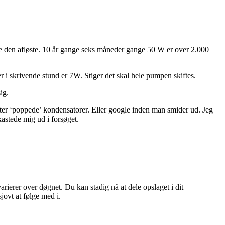
e den afløste. 10 år gange seks måneder gange 50 W er over 2.000
er i skrivende stund er 7W. Stiger det skal hele pumpen skiftes.
ig.
efter ‘poppede’ kondensatorer. Eller google inden man smider ud. Jeg
kastede mig ud i forsøget.
rierer over døgnet. Du kan stadig nå at dele opslaget i dit
jovt at følge med i.