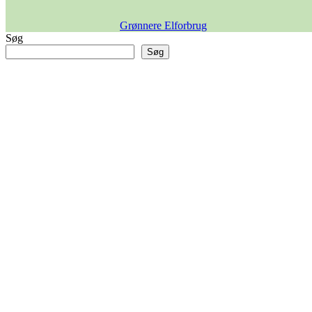
Grønnere Elforbrug
Søg
Søg