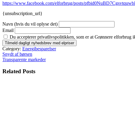
https://www.facebook.com/elforbrug/posts/pfbid0NuBD7Cg
{unsubscription_url}
Navn (hvis du vil oplyse det)
Email
Du accepterer privatlivspolitikken, som er at Grønnere elforbrug i
Category:
Energibesparelser
Indlægsnavigation
Snydt af børsen
Transparente markeder
Related Posts