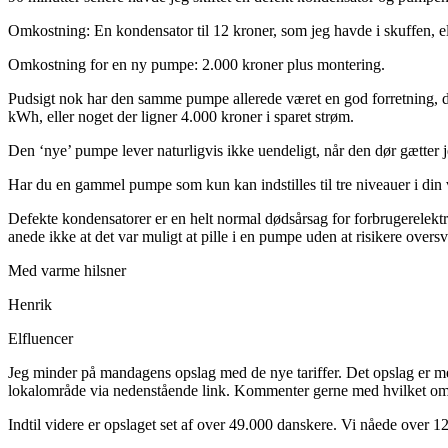
Omkostning: En kondensator til 12 kroner, som jeg havde i skuffen, el
Omkostning for en ny pumpe: 2.000 kroner plus montering.
Pudsigt nok har den samme pumpe allerede været en god forretning, d
kWh, eller noget der ligner 4.000 kroner i sparet strøm.
Den ‘nye’ pumpe lever naturligvis ikke uendeligt, når den dør gætter je
Har du en gammel pumpe som kun kan indstilles til tre niveauer i din v
Defekte kondensatorer er en helt normal dødsårsag for forbrugerelektro
anede ikke at det var muligt at pille i en pumpe uden at risikere overs
Med varme hilsner
Henrik
Elfluencer
Jeg minder på mandagens opslag med de nye tariffer. Det opslag er mege
lokalområde via nedenstående link. Kommenter gerne med hvilket område 
Indtil videre er opslaget set af over 49.000 danskere. Vi nåede over 12