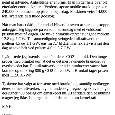
nemt at udvinde. Anlæggene er enorme. Man flytter hele byer og
efterlader enorme kratere. Verdens største mobile maskine graver
240.000 kubikmeter op på en arbejdsdag. Maskinen vejer 14.000
ton, svarende til ti fulde godstog.
Når man har et dårligt brændsel bliver det svært at starte og stoppe
anlægget. Jeg kiggede på en sommersøndag med et voldsomt
prisdyk midt på dagen. De tyske brunkulsværker svingede mellem
12.8 og 7 GW. Til sammenligning svingede kulkraftværkerne
mellem 4,5 og 1,1 GW, gas fra 7,7 til 2,2. Kernekraft viste sig den
dag at sove helt ved pulten: 4,0 til 3,7 GW.
I går listede jeg brændslerne efter deres CO2-indhold. Den tunge
proces med brunkul gør, at det er det mest svinende brændsel vi
overhovedet har. Et kulkraftværk, der ikke producerer varme kan
komme op omkring 800 g CO2 for en kWh. Brunkul tager prisen
med 1.150 g/kWh.
Tyskerne har valgt at fortsætte med brunkul og samtidig nedlægge
deres kernekraftværker. Jeg har undersøgt, regnet og skrevet noget
der ligner 400 opslag om elmarkedet nu. At forklare den beslutning
magter jeg ikke. I morgen handler det netop om kernekraft.
MVH