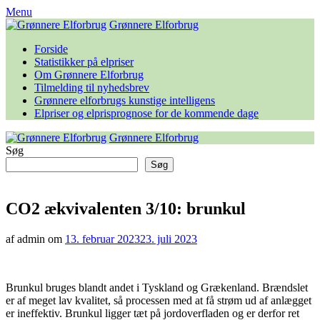
Skip
Menu
to
Grønnere Elforbrug
content
Forside
Statistikker på elpriser
Om Grønnere Elforbrug
Tilmelding til nyhedsbrev
Grønnere elforbrugs kunstige intelligens
Elpriser og elprisprognose for de kommende dage
Grønnere Elforbrug
Søg
Søg
CO2 ækvivalenten 3/10: brunkul
af admin om
13. februar 2023
23. juli 2023
Brunkul bruges blandt andet i Tyskland og Grækenland. Brændslet
er af meget lav kvalitet, så processen med at få strøm ud af anlægget
er ineffektiv. Brunkul ligger tæt på jordoverfladen og er derfor ret