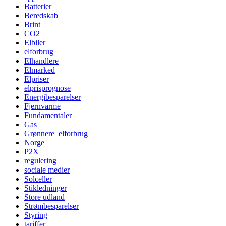
Batterier
Beredskab
Brint
CO2
Elbiler
elforbrug
Elhandlere
Elmarked
Elpriser
elprisprognose
Energibesparelser
Fjernvarme
Fundamentaler
Gas
Grønnere_elforbrug
Norge
P2X
regulering
sociale medier
Solceller
Stikledninger
Store udland
Strømbesparelser
Styring
tariffer