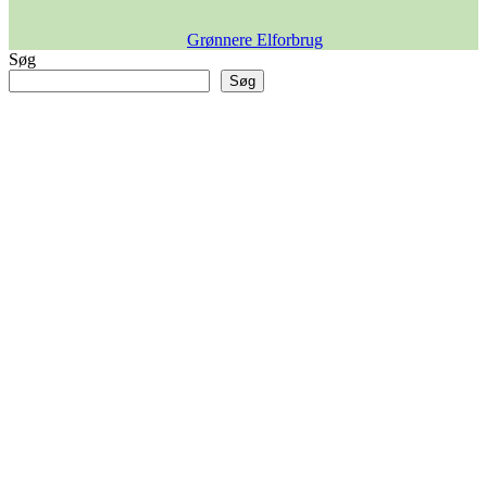
Grønnere Elforbrug
Søg
Søg