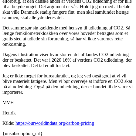
elforbrug, at den danske andel af verdens CO2 udledning er for lille
til at betyde noget. Det argument er vås: Holdt jeg op med at betale
skat ville Danmark stadig fungere fint, men skal samfundet hænge
sammen, skal alle yde deres del.
Det samme gør sig gældende med hensyn til udledning af CO2. Så
længe femkilometerkloakken over vores hoveder betragtes som et
gratis sted at udlede sin forurening, så har vi ikke varernes rette
omkostning.
Dagens illustration viser hvor stor en del af landes CO2 udledning
der er beskattet. Det var i 2020 16% af verdens CO2 udledning, der
blev beskattet. Det tal er alt for lavt.
Jeg er ikke meget for bureaukratiet, og jeg ved også godt at vi vil
blive materielt fattigere. Men vi bør overveje at indføre en CO2 skat
på al udledning. Også på den udledning, der er bundet til de varer vi
importerer.
MVH
Henrik
Kilde:
https://ourworldindata.org/carbon-pricing
{unsubscription_url}