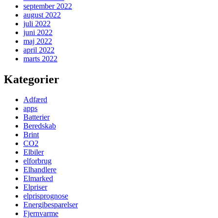
september 2022
august 2022
juli 2022
juni 2022
maj 2022
april 2022
marts 2022
Kategorier
Adfærd
apps
Batterier
Beredskab
Brint
CO2
Elbiler
elforbrug
Elhandlere
Elmarked
Elpriser
elprisprognose
Energibesparelser
Fjernvarme