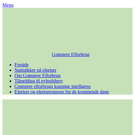
Skip
Menu
to
content
Grønnere Elforbrug
Forside
Statistikker på elpriser
Om Grønnere Elforbrug
Tilmelding til nyhedsbrev
Grønnere elforbrugs kunstige intelligens
Elpriser og elprisprognose for de kommende dage