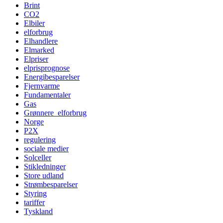
Brint
CO2
Elbiler
elforbrug
Elhandlere
Elmarked
Elpriser
elprisprognose
Energibesparelser
Fjernvarme
Fundamentaler
Gas
Grønnere_elforbrug
Norge
P2X
regulering
sociale medier
Solceller
Stikledninger
Store udland
Strømbesparelser
Styring
tariffer
Tyskland