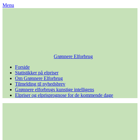
Skip
Menu
to
content
Grønnere Elforbrug
Forside
Statistikker på elpriser
Om Grønnere Elforbrug
Tilmelding til nyhedsbrev
Grønnere elforbrugs kunstige intelligens
Elpriser og elprisprognose for de kommende dage