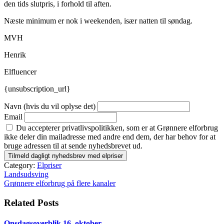
den tids slutpris, i forhold til aften.
Næste minimum er nok i weekenden, især natten til søndag.
MVH
Henrik
Elfluencer
{unsubscription_url}
Navn (hvis du vil oplyse det)
Email
Du accepterer privatlivspolitikken, som er at Grønnere elforbrug
ikke deler din mailadresse med andre end dem, der har behov for at
bruge adressen til at sende nyhedsbrevet ud.
Category:
Elpriser
Indlægsnavigation
Landsudsving
Grønnere elforbrug på flere kanaler
Related Posts
Onsdagsoverblik 16. oktober