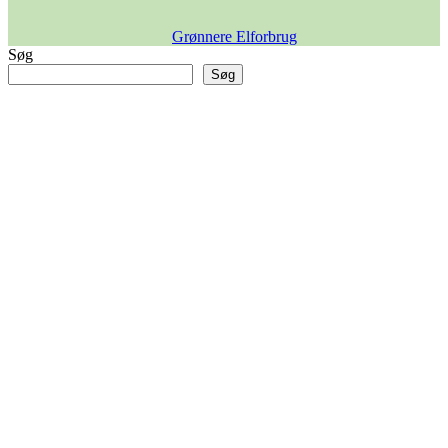
Grønnere Elforbrug
Søg
Søg