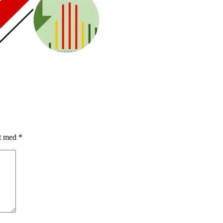
et med
*