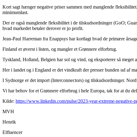
Kort sagt hænger negative priser sammen med manglende fleksibilitet. E
minimumlast.
Der er også manglende fleksibilitet i de tilskudsordninger (GoO; Guara
hvad markedet betaler derover er jo profit.
Jean-Paul Harreman fra Enappsys har kortlagt hvad de primære årsager til
Finland er øverst i listen, og mangler et Grønnere elforbrug.
Tyskland, Holland, Belgien har sol og vind, og eksporterer så meget
Her i landet og i England er det vindkraft der presser bunden ud af ma
I Sydnorge er det import (Interconnectors) og tilskudsordninger. Nordf
Vi har behov for et Grønnere elforbrug i hele Europa, tak for at du del
Kilde:
https://www.linkedin.com/pulse/2023-year-extreme-negative-p
MVH
Henrik
Elfluencer