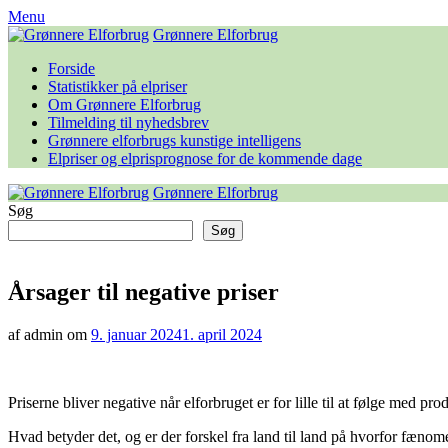
Skip
Menu
to
Grønnere Elforbrug
content
Forside
Statistikker på elpriser
Om Grønnere Elforbrug
Tilmelding til nyhedsbrev
Grønnere elforbrugs kunstige intelligens
Elpriser og elprisprognose for de kommende dage
Grønnere Elforbrug
Søg
Søg
Årsager til negative priser
af admin om
9. januar 2024
1. april 2024
Priserne bliver negative når elforbruget er for lille til at følge med 
Hvad betyder det, og er der forskel fra land til land på hvorfor fænom