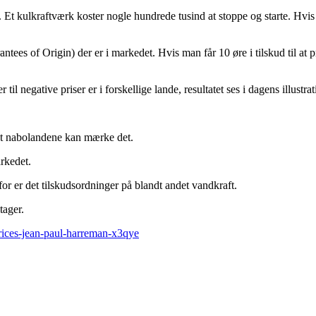
t kulkraftværk koster nogle hundrede tusind at stoppe og starte. Hvis pr
ntees of Origin) der er i markedet. Hvis man får 10 øre i tilskud til at
 negative priser er i forskellige lande, resultatet ses i dagens illustrat
 at nabolandene kan mærke det.
rkedet.
or er det tilskudsordninger på blandt andet vandkraft.
tager.
rices-jean-paul-harreman-x3qye