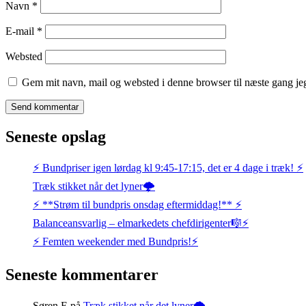
Navn
*
E-mail
*
Websted
Gem mit navn, mail og websted i denne browser til næste gang j
Seneste opslag
⚡️ Bundpriser igen lørdag kl 9:45-17:15, det er 4 dage i træk! ⚡️
Træk stikket når det lyner🌩️
⚡️ **Strøm til bundpris onsdag eftermiddag!** ⚡️
Balanceansvarlig – elmarkedets chefdirigenter🎼⚡
⚡️ Femten weekender med Bundpris!⚡️
Seneste kommentarer
Søren E
på
Træk stikket når det lyner🌩️