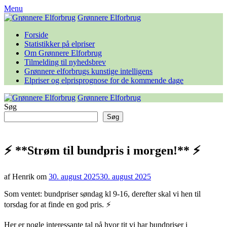
Skip
Menu
to
Grønnere Elforbrug
content
Forside
Statistikker på elpriser
Om Grønnere Elforbrug
Tilmelding til nyhedsbrev
Grønnere elforbrugs kunstige intelligens
Elpriser og elprisprognose for de kommende dage
Grønnere Elforbrug
Søg
Søg
⚡️ **Strøm til bundpris i morgen!** ⚡️
af Henrik om
30. august 2025
30. august 2025
Som ventet: bundpriser søndag kl 9-16, derefter skal vi hen til
torsdag for at finde en god pris. ⚡️
Her er nogle interessante tal på hvor tit vi har bundpriser i