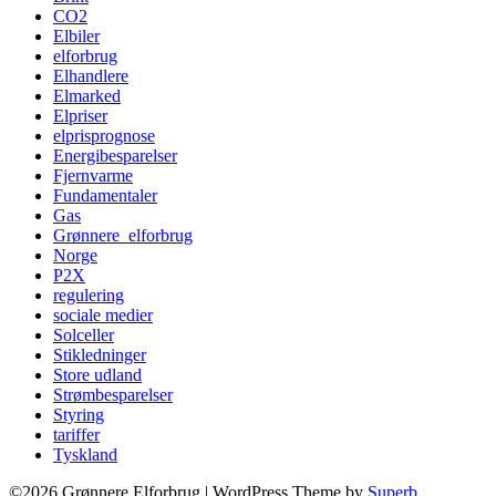
CO2
Elbiler
elforbrug
Elhandlere
Elmarked
Elpriser
elprisprognose
Energibesparelser
Fjernvarme
Fundamentaler
Gas
Grønnere_elforbrug
Norge
P2X
regulering
sociale medier
Solceller
Stikledninger
Store udland
Strømbesparelser
Styring
tariffer
Tyskland
©2026 Grønnere Elforbrug
| WordPress Theme by
Superb