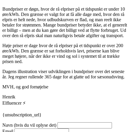
Bundpriser er døgn, hvor de rå elpriser på et tidspunkt er under 10
øre/kWh. Den grænse er valgt for at få alle dage med, hvor den rå
elpris er helt nede, hvor udbudskurven er flad, og man reelt ikke
betaler for strømmen. Mange bundpriser betyder ikke, at el generelt
er billigt – men at du kan gøre det billigt ved at flytte forbruget. Ud
over den rå elpris skal man naturligvis betale afgifter og transport.
Høje priser er dage hvor de rå elpriser på et tidspunkt er over 200
øre/kWh. Den grænse er sat forholdsvis lavt, priserne kan blive
meget højere, når der ikke er vind og sol i systemet til at trække
prisen ned.
Dagens illustration viser udviklingen i bundpriser over det seneste
år. Jeg regner rullende 365 dage for at glatte ud for sæsonudsving.
MVH, og god fornøjelse
Henrik
Elfluencer ⚡
{unsubscription_url}
Navn (hvis du vil oplyse det)
Email