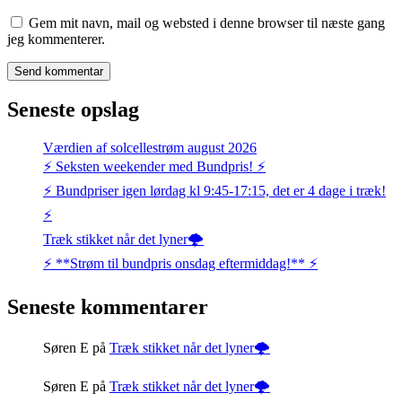
Gem mit navn, mail og websted i denne browser til næste gang
jeg kommenterer.
Seneste opslag
Værdien af solcellestrøm august 2026
⚡️ Seksten weekender med Bundpris! ⚡️
⚡️ Bundpriser igen lørdag kl 9:45-17:15, det er 4 dage i træk!
⚡️
Træk stikket når det lyner🌩️
⚡️ **Strøm til bundpris onsdag eftermiddag!** ⚡️
Seneste kommentarer
Søren E
på
Træk stikket når det lyner🌩️
Søren E
på
Træk stikket når det lyner🌩️