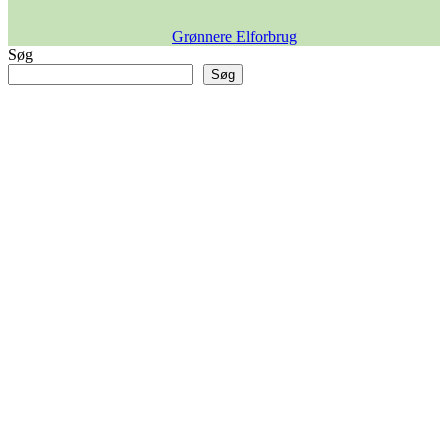
Grønnere Elforbrug
Søg
Søg