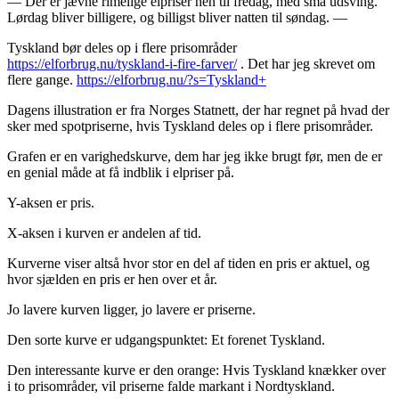
— Der er jævne rimelige elpriser hen til fredag, med små udsving.
Lørdag bliver billigere, og billigst bliver natten til søndag. —
Tyskland bør deles op i flere prisområder
https://elforbrug.nu/tyskland-i-fire-farver/
. Det har jeg skrevet om
flere gange.
https://elforbrug.nu/?s=Tyskland+
Dagens illustration er fra Norges Statnett, der har regnet på hvad der
sker med spotpriserne, hvis Tyskland deles op i flere prisområder.
Grafen er en varighedskurve, dem har jeg ikke brugt før, men de er
en genial måde at få indblik i elpriser på.
Y-aksen er pris.
X-aksen i kurven er andelen af tid.
Kurverne viser altså hvor stor en del af tiden en pris er aktuel, og
hvor sjælden en pris er hen over et år.
Jo lavere kurven ligger, jo lavere er priserne.
Den sorte kurve er udgangspunktet: Et forenet Tyskland.
Den interessante kurve er den orange: Hvis Tyskland knækker over
i to prisområder, vil priserne falde markant i Nordtyskland.