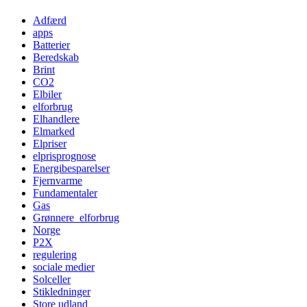
Adfærd
apps
Batterier
Beredskab
Brint
CO2
Elbiler
elforbrug
Elhandlere
Elmarked
Elpriser
elprisprognose
Energibesparelser
Fjernvarme
Fundamentaler
Gas
Grønnere_elforbrug
Norge
P2X
regulering
sociale medier
Solceller
Stikledninger
Store udland