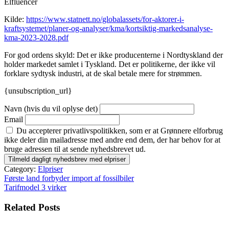
Elfluencer
Kilde:
https://www.statnett.no/globalassets/for-aktorer-i-
kraftsystemet/planer-og-analyser/kma/kortsiktig-markedsanalyse-
kma-2023-2028.pdf
For god ordens skyld: Det er ikke producenterne i Nordtyskland der
holder markedet samlet i Tyskland. Det er politikerne, der ikke vil
forklare sydtysk industri, at de skal betale mere for strømmen.
{unsubscription_url}
Navn (hvis du vil oplyse det)
Email
Du accepterer privatlivspolitikken, som er at Grønnere elforbrug
ikke deler din mailadresse med andre end dem, der har behov for at
bruge adressen til at sende nyhedsbrevet ud.
Category:
Elpriser
Indlægsnavigation
Første land forbyder import af fossilbiler
Tarifmodel 3 virker
Related Posts