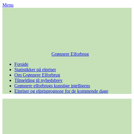
Skip
Menu
to
content
Grønnere Elforbrug
Forside
Statistikker på elpriser
Om Grønnere Elforbrug
Tilmelding til nyhedsbrev
Grønnere elforbrugs kunstige intelligens
Elpriser og elprisprognose for de kommende dage