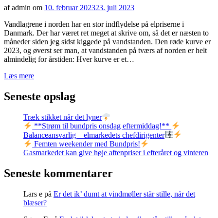
af admin om
10. februar 2023
23. juli 2023
Vandlagrene i norden har en stor indflydelse på elpriserne i
Danmark. Der har været ret meget at skrive om, så det er næsten to
måneder siden jeg sidst kiggede på vandstanden. Den røde kurve er
2023, og øverst ser man, at vandstanden på tværs af norden er helt
almindelig for årstiden: Hver kurve er et…
Læs mere
Seneste opslag
Træk stikket når det lyner
**Strøm til bundpris onsdag eftermiddag!**
Balanceansvarlig – elmarkedets chefdirigenter
Femten weekender med Bundpris!
Gasmarkedet kan give høje aftenpriser i efteråret og vinteren
Seneste kommentarer
Lars e
på
Er det ik’ dumt at vindmøller står stille, når det
blæser?