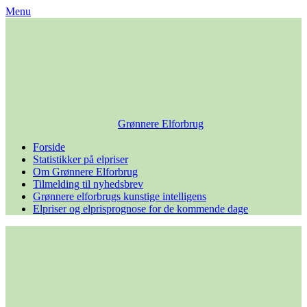
Skip
Menu
to
content
Grønnere Elforbrug
Forside
Statistikker på elpriser
Om Grønnere Elforbrug
Tilmelding til nyhedsbrev
Grønnere elforbrugs kunstige intelligens
Elpriser og elprisprognose for de kommende dage