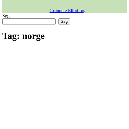
Grønnere Elforbrug
Søg
Søg
Tag:
norge