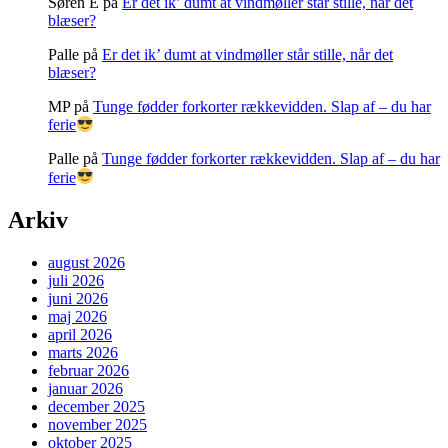
Søren E
på
Er det ik’ dumt at vindmøller står stille, når det
blæser?
Palle
på
Er det ik’ dumt at vindmøller står stille, når det
blæser?
MP
på
Tunge fødder forkorter rækkevidden. Slap af – du har
ferie
Palle
på
Tunge fødder forkorter rækkevidden. Slap af – du har
ferie
Arkiv
august 2026
juli 2026
juni 2026
maj 2026
april 2026
marts 2026
februar 2026
januar 2026
december 2025
november 2025
oktober 2025