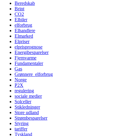
Beredskab
Brint
CO2
Elbiler
elforbrug
Elhandlere
Elmarked
Elpriser
elprisprognose
Energibesparelser
Fjernvarme
Fundamentaler
Gas
Grønnere_elforbrug
Norge
P2X
regulering
sociale medier
Solceller
Stikledninger
Store udland
Strømbesparelser
Styring
tariffer
Tyskland