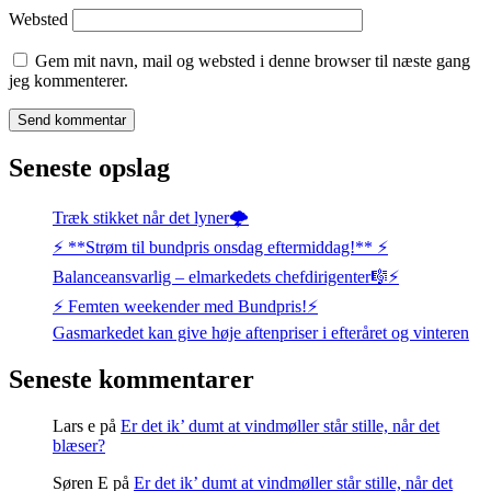
Websted
Gem mit navn, mail og websted i denne browser til næste gang
jeg kommenterer.
Seneste opslag
Træk stikket når det lyner🌩️
⚡️ **Strøm til bundpris onsdag eftermiddag!** ⚡️
Balanceansvarlig – elmarkedets chefdirigenter🎼⚡
⚡️ Femten weekender med Bundpris!⚡️
Gasmarkedet kan give høje aftenpriser i efteråret og vinteren
Seneste kommentarer
Lars e
på
Er det ik’ dumt at vindmøller står stille, når det
blæser?
Søren E
på
Er det ik’ dumt at vindmøller står stille, når det