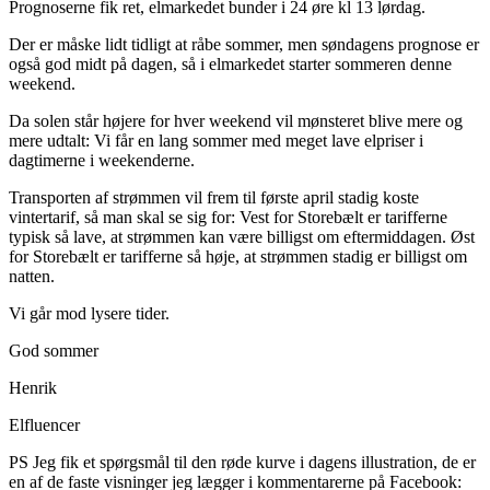
Prognoserne fik ret, elmarkedet bunder i 24 øre kl 13 lørdag.
Der er måske lidt tidligt at råbe sommer, men søndagens prognose er
også god midt på dagen, så i elmarkedet starter sommeren denne
weekend.
Da solen står højere for hver weekend vil mønsteret blive mere og
mere udtalt: Vi får en lang sommer med meget lave elpriser i
dagtimerne i weekenderne.
Transporten af strømmen vil frem til første april stadig koste
vintertarif, så man skal se sig for: Vest for Storebælt er tarifferne
typisk så lave, at strømmen kan være billigst om eftermiddagen. Øst
for Storebælt er tarifferne så høje, at strømmen stadig er billigst om
natten.
Vi går mod lysere tider.
God sommer
Henrik
Elfluencer
PS Jeg fik et spørgsmål til den røde kurve i dagens illustration, de er
en af de faste visninger jeg lægger i kommentarerne på Facebook: