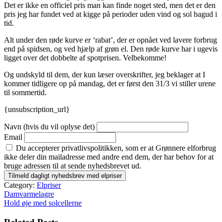
Det er ikke en officiel pris man kan finde noget sted, men det er den
pris jeg har fundet ved at kigge på perioder uden vind og sol bagud i
tid.
Alt under den røde kurve er ‘rabat’, der er opnået ved lavere forbrug
end på spidsen, og ved hjælp af grøn el. Den røde kurve har i ugevis
ligget over det dobbelte af spotprisen. Velbekomme!
Og undskyld til dem, der kun læser overskrifter, jeg beklager at I
kommer tidligere op på mandag, det er først den 31/3 vi stiller urene
til sommertid.
{unsubscription_url}
Navn (hvis du vil oplyse det)
Email
Du accepterer privatlivspolitikken, som er at Grønnere elforbrug
ikke deler din mailadresse med andre end dem, der har behov for at
bruge adressen til at sende nyhedsbrevet ud.
Category:
Elpriser
Indlægsnavigation
Damvarmelagre
Hold øje med solcellerne