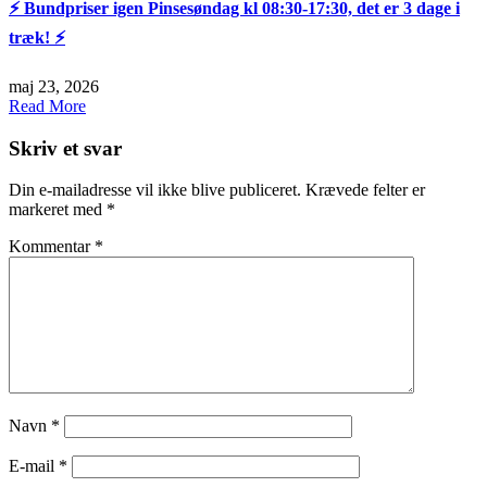
⚡️ Bundpriser igen Pinsesøndag kl 08:30-17:30, det er 3 dage i
træk! ⚡️
maj 23, 2026
Read More
Skriv et svar
Din e-mailadresse vil ikke blive publiceret.
Krævede felter er
markeret med
*
Kommentar
*
Navn
*
E-mail
*