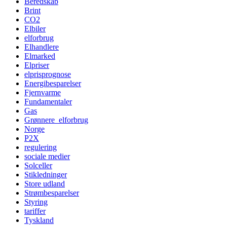
Beredskab
Brint
CO2
Elbiler
elforbrug
Elhandlere
Elmarked
Elpriser
elprisprognose
Energibesparelser
Fjernvarme
Fundamentaler
Gas
Grønnere_elforbrug
Norge
P2X
regulering
sociale medier
Solceller
Stikledninger
Store udland
Strømbesparelser
Styring
tariffer
Tyskland