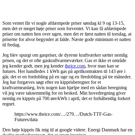
Som ventet får vi nogle afdæmpede priser søndag kl 9 og 13-15,
men det er meget høje priser som forventet. Vi kan få afdæmpede
priser om natten hen over ugen, men det er først natten til torsdag, at
priserne for alvor begynder at falde. Næste gode minimum er natten
til fredag.
Jeg blev spurgt om gaspriser, de dyreste kraftværker sætter nemlig
prisen, og det er ofte gaskraftvarmeværker. Gas er ikke et område
jeg kender godt, men jeg kender
theice.com
, hvor man kan se
futures. Her handledes 1 kWh gas på aprilkontrakten til 143 øre i
går, det er en fordobling på en uge og en firedobling på tre måneder.
Jeg har forgæves søgt efter en kipprisberegner for et
kraftvarmeanlæg, hvis nogen kan hjælpe med en sådan beregning
vil jeg være taknemmelig for en besked. Min hovedregning giver
nemlig en kippris på 700 øre/kWh i april, det er forhåbentlig forkert
regnet.
https://www.theice.com/…/279…/Dutch-TTF-Gas-
Futures/data
Den høje kippris fik mig til at google videre. Energi Danmark har en