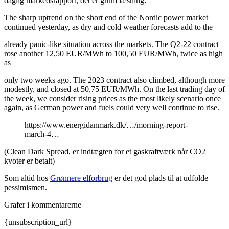
daglig markedsrapport, det er grum læsning:
The sharp uptrend on the short end of the Nordic power market
continued yesterday, as dry and cold weather forecasts add to the
already panic-like situation across the markets. The Q2-22 contract
rose another 12,50 EUR/MWh to 100,50 EUR/MWh, twice as high
as
only two weeks ago. The 2023 contract also climbed, although more
modestly, and closed at 50,75 EUR/MWh. On the last trading day of
the week, we consider rising prices as the most likely scenario once
again, as German power and fuels could very well continue to rise.
https://www.energidanmark.dk/…/morning-report-
march-4…
(Clean Dark Spread, er indtægten for et gaskraftværk når CO2
kvoter er betalt)
Som altid hos
Grønnere elforbrug
er det god plads til at udfolde
pessimismen.
Grafer i kommentarerne
{unsubscription_url}