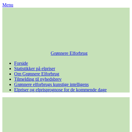
Skip
Menu
to
content
Grønnere Elforbrug
Forside
Statistikker på elpriser
Om Grønnere Elforbrug
Tilmelding til nyhedsbrev
Grønnere elforbrugs kunstige intelligens
Elpriser og elprisprognose for de kommende dage