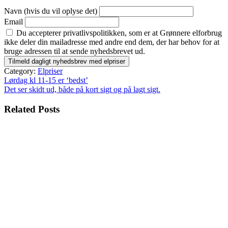
Navn (hvis du vil oplyse det)
Email
Du accepterer privatlivspolitikken, som er at Grønnere elforbrug
ikke deler din mailadresse med andre end dem, der har behov for at
bruge adressen til at sende nyhedsbrevet ud.
Category:
Elpriser
Indlægsnavigation
Lørdag kl 11-15 er ‘bedst’
Det ser skidt ud, både på kort sigt og på lagt sigt.
Related Posts