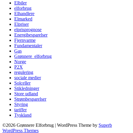
Elbiler
elforbrug
Elhandlere
Elmarked
Elpriser
elprisprognose
Energibesparelser
Fjernvarme
Fundamentaler
Gas
Grønnere_elforbrug
Norge
P2X
regulering
sociale medier
Solceller
Stikledninger
Store udland
Strømbesparelser
Styring
tariffer
Tyskland
©2026 Grønnere Elforbrug
| WordPress Theme by
Superb
WordPress Themes