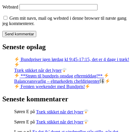
Websted
Gem mit navn, mail og websted i denne browser til næste gang
jeg kommenterer.
Seneste opslag
Bundpriser igen lørdag kl 9:45-17:15, det er 4 dage i træk!
Træk stikket når det lyner
**Strøm til bundpris onsdag eftermiddag!**
Balanceansvarlig – elmarkedets chefdirigenter
Femten weekender med Bundpris!
Seneste kommentarer
Søren E
på
Træk stikket når det lyner
Søren E
på
Træk stikket når det lyner
Lars e
på
Er det ik’ dumt at vindmøller står stille, når det