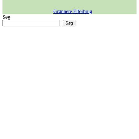
Grønnere Elforbrug
Søg
Søg