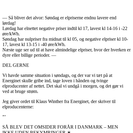
— Så bliver det alvor: Søndag er elpriserne endnu lavere end
lørdag!
Lørdag har elnettet negative priser indtil kl 17, lavest kl 14-16 i -22
øre/kWh.
Søndag har nulpriser fra midnat til kl 05, og negative elpriser kl 10-
17, lavest kl 13-15 i -40 øre/kWh.
Næste uge ser ud til at have almindelige elpriser, hvor der hverken er
dyre eller billige perioder. —
DEL GERNE
Vi havde samme situation i søndags, og der var vi tæt på at
Energinet skulle gribe ind, tage loven i hånden og tvinge
elproducenter af nettet. Det skal vi undgå i morgen, og det gør vi
ved at bruge strøm.
Jeg giver ordet til Klaus Winther fra Energinet, der skriver til
elproducenterne:
”’
SÅ BLEV DET OMSIDER FORÅR I DANMARK – MEN
IKKE UDEN BEKYMRINGER ☀