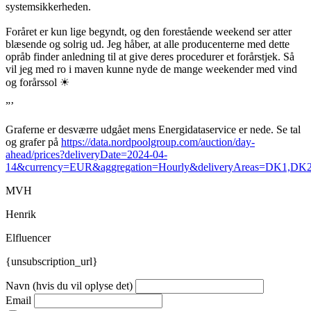
systemsikkerheden.
Foråret er kun lige begyndt, og den forestående weekend ser atter
blæsende og solrig ud. Jeg håber, at alle producenterne med dette
opråb finder anledning til at give deres procedurer et forårstjek. Så
vil jeg med ro i maven kunne nyde de mange weekender med vind
og forårssol ☀
”’
Graferne er desværre udgået mens Energidataservice er nede. Se tal
og grafer på
https://data.nordpoolgroup.com/auction/day-
ahead/prices?deliveryDate=2024-04-
14&currency=EUR&aggregation=Hourly&deliveryAreas=DK1,DK
MVH
Henrik
Elfluencer
{unsubscription_url}
Navn (hvis du vil oplyse det)
Email