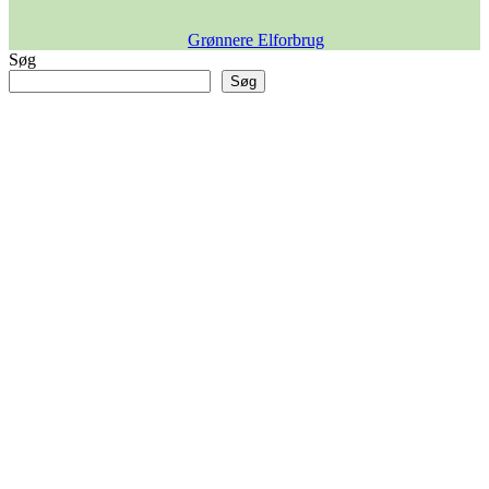
Grønnere Elforbrug
Søg
Søg