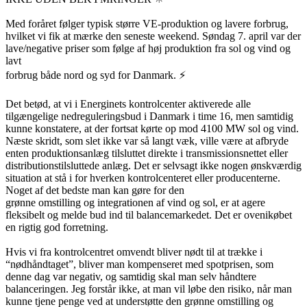
Med foråret følger typisk større VE-produktion og lavere forbrug,
hvilket vi fik at mærke den seneste weekend. Søndag 7. april var der
lave/negative priser som følge af høj produktion fra sol og vind og
lavt
forbrug både nord og syd for Danmark. ⚡
Det betød, at vi i Energinets kontrolcenter aktiverede alle
tilgængelige nedreguleringsbud i Danmark i time 16, men samtidig
kunne konstatere, at der fortsat kørte op mod 4100 MW sol og vind.
Næste skridt, som slet ikke var så langt væk, ville være at afbryde
enten produktionsanlæg tilsluttet direkte i transmissionsnettet eller
distributionstilsluttede anlæg. Det er selvsagt ikke nogen ønskværdig
situation at stå i for hverken kontrolcenteret eller producenterne.
Noget af det bedste man kan gøre for den
grønne omstilling og integrationen af vind og sol, er at agere
fleksibelt og melde bud ind til balancemarkedet. Det er ovenikøbet
en rigtig god forretning.
Hvis vi fra kontrolcentret omvendt bliver nødt til at trække i
“nødhåndtaget”, bliver man kompenseret med spotprisen, som
denne dag var negativ, og samtidig skal man selv håndtere
balanceringen. Jeg forstår ikke, at man vil løbe den risiko, når man
kunne tjene penge ved at understøtte den grønne omstilling og