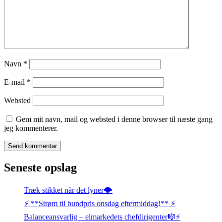
Navn
*
E-mail
*
Websted
Gem mit navn, mail og websted i denne browser til næste gang
jeg kommenterer.
Seneste opslag
Træk stikket når det lyner🌩️
⚡️ **Strøm til bundpris onsdag eftermiddag!** ⚡️
Balanceansvarlig – elmarkedets chefdirigenter🎼⚡