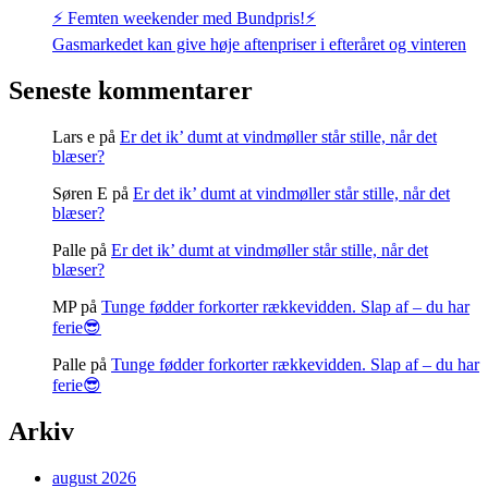
⚡️ Femten weekender med Bundpris!⚡️
Gasmarkedet kan give høje aftenpriser i efteråret og vinteren
Seneste kommentarer
Lars e
på
Er det ik’ dumt at vindmøller står stille, når det
blæser?
Søren E
på
Er det ik’ dumt at vindmøller står stille, når det
blæser?
Palle
på
Er det ik’ dumt at vindmøller står stille, når det
blæser?
MP
på
Tunge fødder forkorter rækkevidden. Slap af – du har
ferie😎
Palle
på
Tunge fødder forkorter rækkevidden. Slap af – du har
ferie😎
Arkiv
august 2026