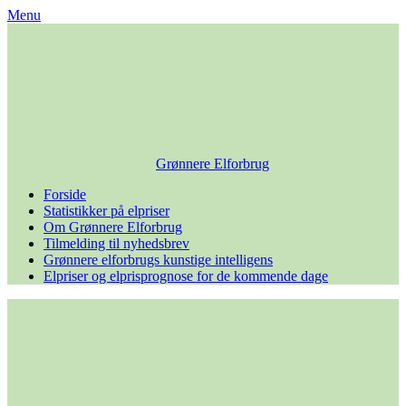
Skip
Menu
to
content
Grønnere Elforbrug
Forside
Statistikker på elpriser
Om Grønnere Elforbrug
Tilmelding til nyhedsbrev
Grønnere elforbrugs kunstige intelligens
Elpriser og elprisprognose for de kommende dage