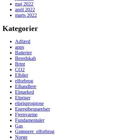
maj 2022
april 2022
marts 2022
Kategorier
Adfærd
apps
Batterier
Beredskab
Brint
CO2
Elbiler
elforbrug
Elhandlere
Elmarked
Elpriser
elprisprognose
Energibesparelser
Fjernvarme
Fundamentaler
Gas
Grønnere_elforbrug
Norge