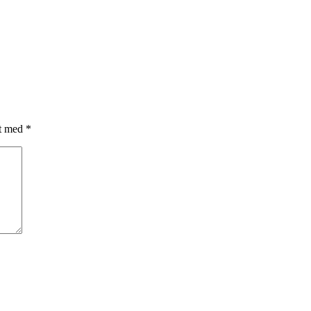
et med
*