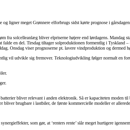
 og ligner meget Grønnere elforbrugs sidst kørte prognose i gårsdagen
 fra solcelleanlæg bliver elpriserne højere end lørdagens. Mandag start
s at falde en del. Tirsdag tiltager solproduktionen formentlig i Tyskla
middag. Onsdag viser prognoserne pt. lavere vindproduktion og dermed høj
ntlig vil udvikle sig fremover. Teknologiudvikling følger normalt en for
ler.
ger.
t batterier bliver relevant i anden elektronik. Så er kapaciteten moden til
er bliver brugbare i lastbiler, de første kommercielle modeller er allerede 
nergieffekter, som gør, at ‘renters rente’ slår meget hurtigere igennem, e