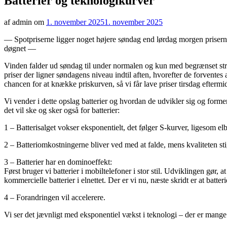
Batterier og teknologikurver
af admin om
1. november 2025
1. november 2025
— Spotpriserne ligger noget højere søndag end lørdag morgen priserne
døgnet —
Vinden falder ud søndag til under normalen og kun med begrænset strøm
priser der ligner søndagens niveau indtil aften, hvorefter de forvente
chancen for at knække priskurven, så vi får lave priser tirsdag efter
Vi vender i dette opslag batterier og hvordan de udvikler sig og forme
det vil ske og sker også for batterier:
1 – Batterisalget vokser eksponentielt, det følger S-kurver, ligesom elbi
2 – Batteriomkostningerne bliver ved med at falde, mens kvaliteten sti
3 – Batterier har en dominoeffekt:
Først bruger vi batterier i mobiltelefoner i stor stil. Udviklingen gør, a
kommercielle batterier i elnettet. Der er vi nu, næste skridt er at batteri
4 – Forandringen vil accelerere.
Vi ser det jævnligt med eksponentiel vækst i teknologi – der er mange sy