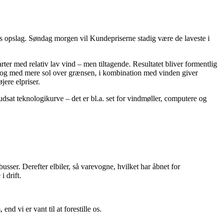
s opslag. Søndag morgen vil Kundepriserne stadig være de laveste i
er med relativ lav vind – men tiltagende. Resultatet bliver formentlig
nd – og med mere sol over grænsen, i kombination med vinden giver
ere elpriser.
udsat teknologikurve – det er bl.a. set for vindmøller, computere og
 busser. Derefter elbiler, så varevogne, hvilket har åbnet for
i drift.
nd vi er vant til at forestille os.