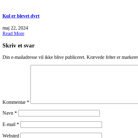
Kul er blevet dyrt
maj 22, 2024
Read More
Skriv et svar
Din e-mailadresse vil ikke blive publiceret.
Krævede felter er marker
Kommentar
*
Navn
*
E-mail
*
Websted