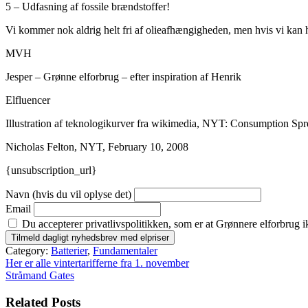
5 – Udfasning af fossile brændstoffer!
Vi kommer nok aldrig helt fri af olieafhængigheden, men hvis vi kan 
MVH
Jesper – Grønne elforbrug – efter inspiration af Henrik
Elfluencer
Illustration af teknologikurver fra wikimedia, NYT: Consumption Sp
Nicholas Felton, NYT, February 10, 2008
{unsubscription_url}
Navn (hvis du vil oplyse det)
Email
Du accepterer privatlivspolitikken, som er at Grønnere elforbrug i
Category:
Batterier
,
Fundamentaler
Indlægsnavigation
Her er alle vintertarifferne fra 1. november
Stråmand Gates
Related Posts