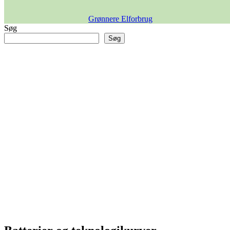
Grønnere Elforbrug
Søg
Søg