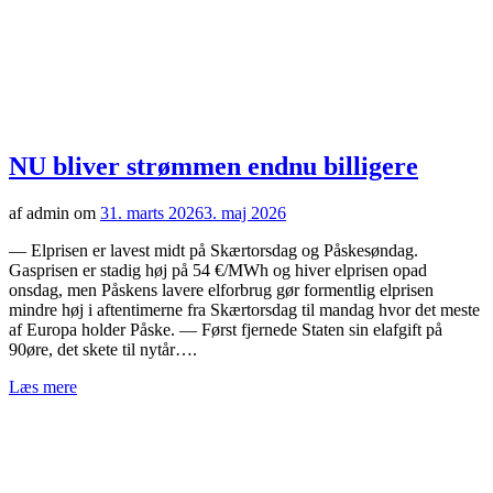
NU bliver strømmen endnu billigere
af admin om
31. marts 2026
3. maj 2026
— Elprisen er lavest midt på Skærtorsdag og Påskesøndag.
Gasprisen er stadig høj på 54 €/MWh og hiver elprisen opad
onsdag, men Påskens lavere elforbrug gør formentlig elprisen
mindre høj i aftentimerne fra Skærtorsdag til mandag hvor det meste
af Europa holder Påske. — Først fjernede Staten sin elafgift på
90øre, det skete til nytår….
Læs mere