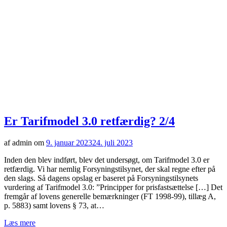
Er Tarifmodel 3.0 retfærdig? 2/4
af admin om
9. januar 2023
24. juli 2023
Inden den blev indført, blev det undersøgt, om Tarifmodel 3.0 er
retfærdig. Vi har nemlig Forsyningstilsynet, der skal regne efter på
den slags. Så dagens opslag er baseret på Forsyningstilsynets
vurdering af Tarifmodel 3.0: ”Principper for prisfastsættelse […] Det
fremgår af lovens generelle bemærkninger (FT 1998-99), tillæg A,
p. 5883) samt lovens § 73, at…
Læs mere