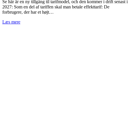
Se här är en ny tillgång til tarifmodel, och den kommer i drift senast i
2027: Som en del af tariffen skal man betale effekttarif: De
forbrugere, der har et højt…
Læs mere