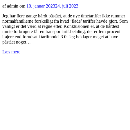
af admin om
10. januar 2023
24. juli 2023
Jeg har flere gange hårdt påstået, at de nye timetariffer ikke rammer
normalfamilierne forskelligt fra hvad ‘flade’ tariffer havde gjort. Som
vanligt er det værd at regne efter. Konklusionen er, at de hårdest
ramte forbrugere får en transporttarif-betaling, der er fem procent
højere end forudsat i tarifmodel 3.0. Jeg beklager meget at have
påstået noget…
Læs mere