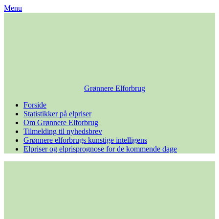
Skip
Menu
to
content
Grønnere Elforbrug
Forside
Statistikker på elpriser
Om Grønnere Elforbrug
Tilmelding til nyhedsbrev
Grønnere elforbrugs kunstige intelligens
Elpriser og elprisprognose for de kommende dage